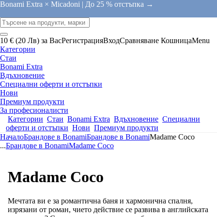
Bonami Extra × Micadoni |
До 25 % отстъпка →
10 € (20 Лв) за Вас
Регистрация
Вход
Сравняване
Кошница
Menu
Категории
Стаи
Bonami Extra
Вдъхновение
Специални оферти и отстъпки
Нови
Премиум продукти
За професионалисти
Категории
Стаи
Bonami Extra
Вдъхновение
Специални
оферти и отстъпки
Нови
Премиум продукти
Начало
Брандове в Bonami
Брандове в Bonami
Madame Coco
...
Брандове в Bonami
Madame Coco
Madame Coco
Мечтата ви е за романтична баня и хармонична спалня,
изрязани от роман, чието действие се развива в английската