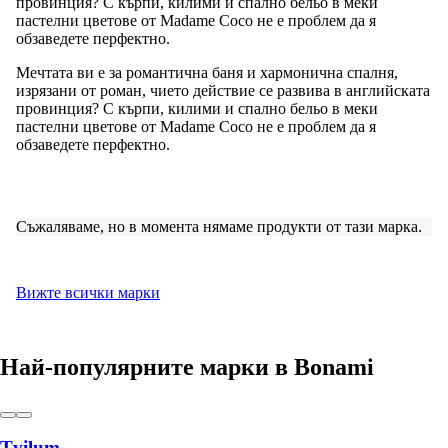
провинция? С кърпи, килими и спално бельо в меки
пастелни цветове от Madame Coco не е проблем да я
обзаведете перфектно.
Мечтата ви е за романтична баня и хармонична спалня,
изрязани от роман, чието действие се развива в английската
провинция? С кърпи, килими и спално бельо в меки
пастелни цветове от Madame Coco не е проблем да я
обзаведете перфектно.
Съжаляваме, но в момента нямаме продукти от тази марка.
Вижте всички марки
Най-популярните марки в Bonami
Tvilum