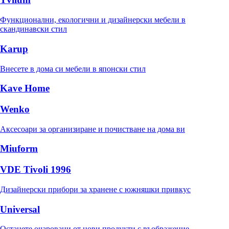
Функционални, екологични и дизайнерски мебели в
скандинавски стил
Karup
Внесете в дома си мебели в японски стил
Kave Home
Wenko
Аксесоари за организиране и почистване на дома ви
Miuform
VDE Tivoli 1996
Дизайнерски прибори за хранене с южняшки привкус
Universal
Останете очаровани от нови продукти с въображение