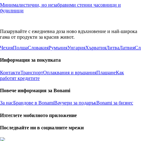
Минималистични, но незабравими стенни часовници и
будилници
Пазарувайте с ежедневна доза ново вдъхновение и най-широка
гама от продукти за красив живот.
Чехия
Полша
Словакия
Румъния
Унгария
Хърватия
Литва
Латвия
Сл
Информация за покупката
Контакти
Транспорт
Оплаквания и връщания
Плащане
Как
работят кредитите
Повече информация за Bonami
За нас
Брандове в Bonami
Ваучери за подарък
Bonami за бизнес
Изтеглете мобилното приложение
Последвайте ни в социалните мрежи