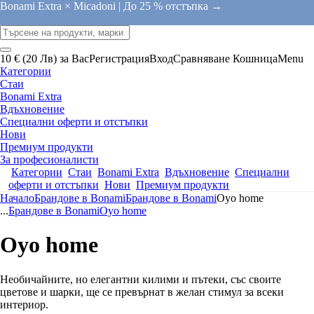
Bonami Extra × Micadoni |
До 25 % отстъпка →
10 € (20 Лв) за Вас
Регистрация
Вход
Сравняване
Кошница
Menu
Категории
Стаи
Bonami Extra
Вдъхновение
Специални оферти и отстъпки
Нови
Премиум продукти
За професионалисти
Категории
Стаи
Bonami Extra
Вдъхновение
Специални
оферти и отстъпки
Нови
Премиум продукти
Начало
Брандове в Bonami
Брандове в Bonami
Oyo home
...
Брандове в Bonami
Oyo home
Oyo home
Необичайните, но елегантни килими и пътеки, със своите
цветове и шарки, ще се превърнат в желан стимул за всеки
интериор.