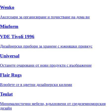
Wenko
Аксесоари за организиране и почистване на дома ви
Miuform
VDE Tivoli 1996
Дизайнерски прибори за хранене с южняшки привкус
Universal
Останете очаровани от нови продукти с въображение
Flair Rugs
Влюбете се в цветни дизайнерски килими
Teulat
Минималистични мебели, вдъхновени от средиземноморския
дизайн