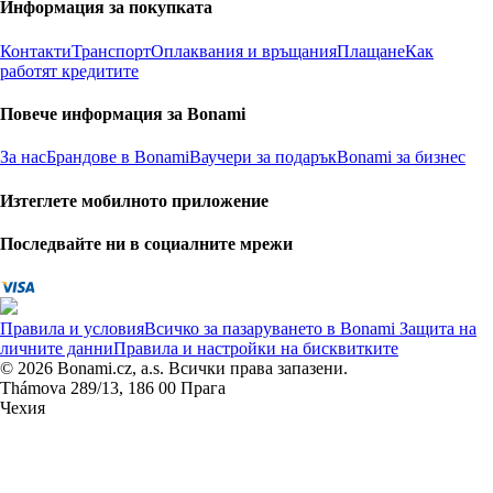
Информация за покупката
Контакти
Транспорт
Оплаквания и връщания
Плащане
Как
работят кредитите
Повече информация за Bonami
За нас
Брандове в Bonami
Ваучери за подарък
Bonami за бизнес
Изтеглете мобилното приложение
Последвайте ни в социалните мрежи
Правила и условия
Всичко за пазаруването в Bonami
Защита на
личните данни
Правила и настройки на бисквитките
© 2026 Bonami.cz, a.s. Всички права запазени.
Thámova 289/13, 186 00 Прага
Чехия