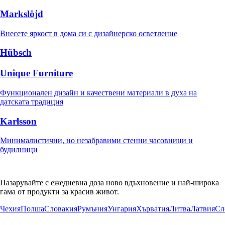
Markslöjd
Внесете яркост в дома си с дизайнерско осветление
Hübsch
Unique Furniture
Функционален дизайн и качествени материали в духа на
датската традиция
Karlsson
Минималистични, но незабравими стенни часовници и
будилници
Пазарувайте с ежедневна доза ново вдъхновение и най-широка
гама от продукти за красив живот.
Чехия
Полша
Словакия
Румъния
Унгария
Хърватия
Литва
Латвия
Сл