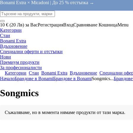
Bonami Extra × Micadoni |
До 25 % отстъпка →
10 € (20 Лв) за Вас
Регистрация
Вход
Сравняване
Кошница
Menu
Категории
Стаи
Bonami Extra
Вдъхновение
Специални оферти и отстъпки
Нови
Премиум продукти
За професионалисти
Категории
Стаи
Bonami Extra
Вдъхновение
Специални офер
Начало
Брандове в Bonami
Брандове в Bonami
Songmics
...
Брандове
Songmics
Съжаляваме, но в момента нямаме продукти от тази марка.