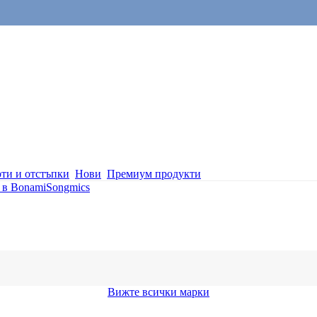
ти и отстъпки
Нови
Премиум продукти
 в Bonami
Songmics
Вижте всички марки