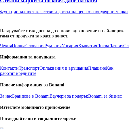
Стилни марки за обзавеждане на баня
Функционалност, качество и достъпна цена от популярни марки
Пазарувайте с ежедневна доза ново вдъхновение и най-широка
гама от продукти за красив живот.
Чехия
Полша
Словакия
Румъния
Унгария
Хърватия
Литва
Латвия
Сл
Информация за покупката
Контакти
Транспорт
Оплаквания и връщания
Плащане
Как
работят кредитите
Повече информация за Bonami
За нас
Брандове в Bonami
Ваучери за подарък
Bonami за бизнес
Изтеглете мобилното приложение
Последвайте ни в социалните мрежи