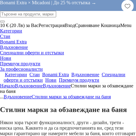
Bonami Extra × Micadoni |
До 25 % отстъпка →
10 € (20 Лв) за Вас
Регистрация
Вход
Сравняване
Кошница
Menu
Категории
Стаи
Bonami Extra
Вдъхновение
Специални оферти и отстъпки
Нови
Премиум продукти
За професионалисти
Категории
Стаи
Bonami Extra
Вдъхновение
Специални
оферти и отстъпки
Нови
Премиум продукти
Начало
Вдъхновение
Вдъхновение
Стилни марки за обзавеждане
на баня
...
Вдъхновение
Стилни марки за обзавеждане на баня
Стилни марки за обзавеждане на баня
Някои хора търсят функционалност, други - дизайн, трети -
ниска цена. Каквито и да са предпочитанията ви, сред тези
марки гарантирано ще намерите мебели за баня, които отговарят