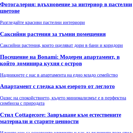
Фотогалерия: вдъхновение за интериор в пастелни
цветове
Разгледайте красиви пастелни интериори
Саксийни растения за тъмни помещения
Саксийни растения, които оцеляват дори в бани и коридори
Посещение на Bonami: Модерен апартамент, в
който доминира кухня с остров
Надникнете с нас в апартамента на едно младо семейство
Апартамент с гледка към езерото от леглото
Оазис на спокойствието, където минимализмът е в перфектна
симбиоза с природата
Стил Cottagecore: Завръщане към естествените
материали и старите ценности
Научете кои са основните елементи и как да включите този стил