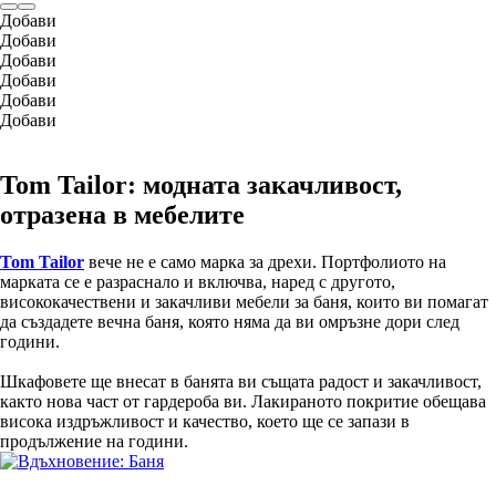
Добави
Добави
Добави
Добави
Добави
Добави
Tom Tailor: модната закачливост,
отразена в мебелите
Tom Tailor
вече не е само марка за дрехи. Портфолиото на
марката се е разраснало и включва, наред с другото,
висококачествени и закачливи мебели за баня, които ви помагат
да създадете вечна баня, която няма да ви омръзне дори след
години.
Шкафовете ще внесат в банята ви същата радост и закачливост,
както нова част от гардероба ви. Лакираното покритие обещава
висока издръжливост и качество, което ще се запази в
продължение на години.