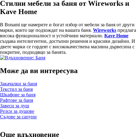
Стилни мебели за баня от Wireworks и
Kave Home
В Bonami ще намерите и богат избор от мебели за баня от други
марки, които ще подхождат на вашата баня.
Wireworks
предлага
висока функционалност и устойчиви материали.
Kave Home
създава интелигентни, достъпни решения и красиви дизайни. И
двете марки се гордеят с висококачествена масивна дървесина с
покритие, подходящо за банята.
Може да ви интересува
Закачалки за баня
Текстил за баня
Шкафове за баня
Рафтове за баня
Завеси за душ
Релси за душове
Съдове за сапуни
Още вдъхновение