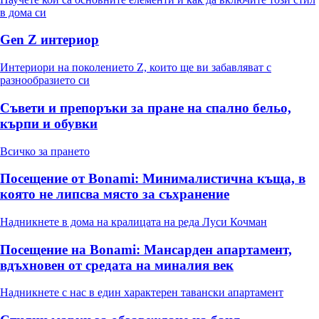
в дома си
Gen Z интериор
Интериори на поколението Z, които ще ви забавляват с
разнообразието си
Съвети и препоръки за пране на спално бельо,
кърпи и обувки
Всичко за прането
Посещение от Bonami: Минималистична къща, в
която не липсва място за съхранение
Надникнете в дома на кралицата на реда Луси Кочман
Посещение на Bonami: Мансарден апартамент,
вдъхновен от средата на миналия век
Надникнете с нас в един характерен тавански апартамент