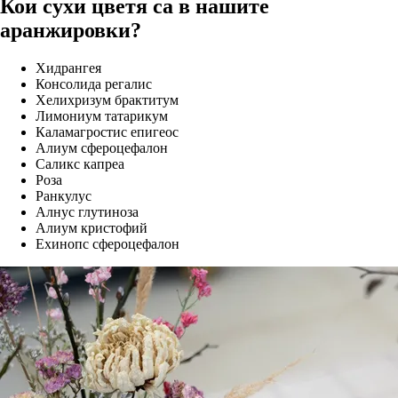
Кои сухи цветя са в нашите
аранжировки?
Хидрангея
Консолида регалис
Хелихризум брактитум
Лимониум татарикум
Каламагростис епигеос
Алиум сфероцефалон
Саликс капреа
Роза
Ранкулус
Алнус глутиноза
Алиум кристофий
Ехинопс сфероцефалон