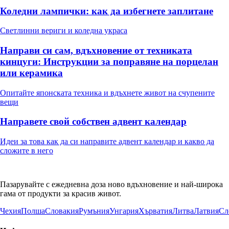
Коледни лампички: как да избегнете заплитане
Светлинни вериги и коледна украса
Направи си сам, вдъхновение от техниката
кинцуги: Инструкции за поправяне на порцелан
или керамика
Опитайте японската техника и вдъхнете живот на счупените
вещи
Направете свой собствен адвент календар
Идеи за това как да си направите адвент календар и какво да
сложите в него
Пазарувайте с ежедневна доза ново вдъхновение и най-широка
гама от продукти за красив живот.
Чехия
Полша
Словакия
Румъния
Унгария
Хърватия
Литва
Латвия
Сл