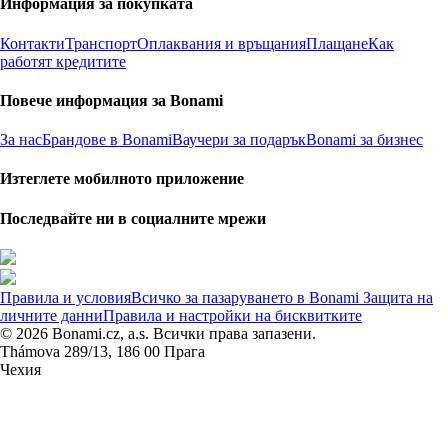
Информация за покупката
Контакти
Транспорт
Оплаквания и връщания
Плащане
Как
работят кредитите
Повече информация за Bonami
За нас
Брандове в Bonami
Ваучери за подарък
Bonami за бизнес
Изтеглете мобилното приложение
Последвайте ни в социалните мрежи
Правила и условия
Всичко за пазаруването в Bonami
Защита на
личните данни
Правила и настройки на бисквитките
© 2026 Bonami.cz, a.s. Всички права запазени.
Thámova 289/13, 186 00 Прага
Чехия