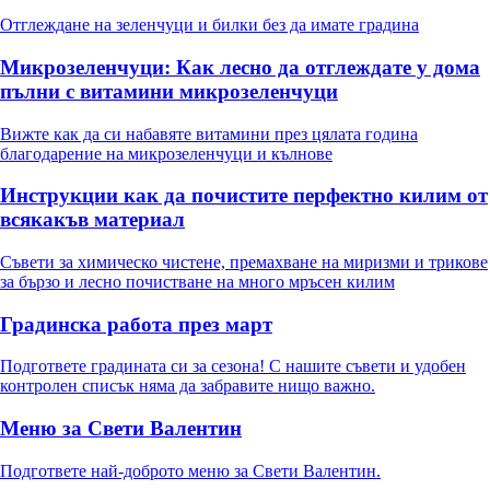
Отглеждане на зеленчуци и билки без да имате градина
Микрозеленчуци: Как лесно да отглеждате у дома
пълни с витамини микрозеленчуци
Вижте как да си набавяте витамини през цялата година
благодарение на микрозеленчуци и кълнове
Инструкции как да почистите перфектно килим от
всякакъв материал
Съвети за химическо чистене, премахване на миризми и трикове
за бързо и лесно почистване на много мръсен килим
Градинска работа през март
Подгответе градината си за сезона! С нашите съвети и удобен
контролен списък няма да забравите нищо важно.
Меню за Свети Валентин
Подгответе най-доброто меню за Свети Валентин.