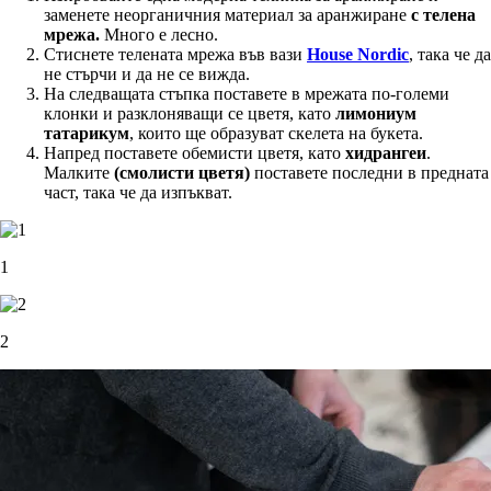
заменете неорганичния материал за аранжиране
с телена
мрежа.
Много е лесно.
Стиснете телената мрежа във вази
House Nordic
, така че да
не стърчи и да не се вижда.
На следващата стъпка поставете в мрежата по-големи
клонки и разклоняващи се цветя, като
лимониум
татарикум
, които ще образуват скелета на букета.
Напред поставете обемисти цветя, като
хидрангеи
.
Малките
(смолисти цветя)
поставете последни в предната
част, така че да изпъкват.
1
2