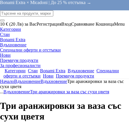
Bonami Extra × Micadoni |
До 25 % отстъпка →
10 € (20 Лв) за Вас
Регистрация
Вход
Сравняване
Кошница
Menu
Категории
Стаи
Bonami Extra
Вдъхновение
Специални оферти и отстъпки
Нови
Премиум продукти
За професионалисти
Категории
Стаи
Bonami Extra
Вдъхновение
Специални
оферти и отстъпки
Нови
Премиум продукти
Начало
Вдъхновение
Вдъхновение
Три аранжировки за ваза със
сухи цветя
...
Вдъхновение
Три аранжировки за ваза със сухи цветя
Три аранжировки за ваза със
сухи цветя