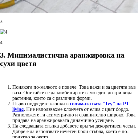
3
4
3. Минималистична аранжировка на
сухи цветя
Понякога по-малкото е повече. Това важи и за цветята във
ваза. Опитайте се да комбинирате само един до три вида
растения, които са с различни форми.
Първо подредете клонки в
голямата ваза "Ivy" на PT
living
. Ние използвахме клончета от елша с цвят бордо.
Разположете ги асиметрично и сравнително широко. Това
придава на аранжировката динамично усещане.
На следващата стъпка добавете кръгъл декоративен чесън.
Добре е да използвате нечетен брой стъбла, което е по-
приятно за окото.