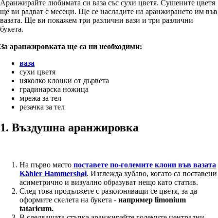
Аранжирайте любимата си ваза със сухи цветя. Сушените цветя
ще ви радват с месеци. Ще се насладите на аранжирането им във
вазата. Ще ви покажем три различни вази и три различни
букета.
За аранжировката ще са ни необходими:
ваза
сухи цветя
няколко клонки от дървета
градинарска ножица
мрежа за тел
резачка за тел
1. Въздушна аранжировка
На първо място
поставете по-големите клони във вазата
Kähler Hammershøi
. Изглежда хубаво, когато са поставени
асиметрично и визуално образуват нещо като статив.
След това продължете с разклоняващи се цветя, за да
оформите скелета на букета -
например limonium
tataricum.
В следващата стъпка аранжирайте големите централни