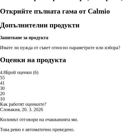
Открийте пълната гама от Calmio
Допълнителни продукти
Запитване за продукта
Имате ли нужда от съвет относно параметрите или избора?
Оценки на продукта
4.8
Брой оценки
(
6
)
5
5
4
1
3
0
2
0
1
0
Как работят оценките?
Словакия
,
20. 3. 2026
Килимът отговори на очакванията ми.
Това ревю е автоматично преведено.