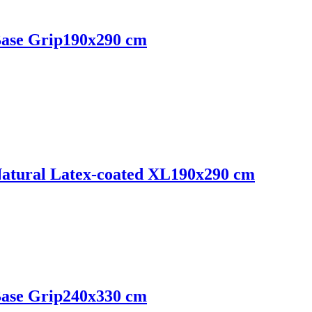
ase Grip
190x290 cm
tural Latex-coated XL
190x290 cm
ase Grip
240x330 cm