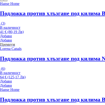
Hanse Home
Подложка против хлъзгане под килима B
(
3
)
В наличност
41 € (80,19 Лв)
Добави
Добави
Премиум
Lorena Canals
Подложка против хлъзгане под килима Na
(
6
)
В наличност
64 € (125,17 Лв)
Добави
Добави
Hanse Home
Подложка против хлъзгане под килима B