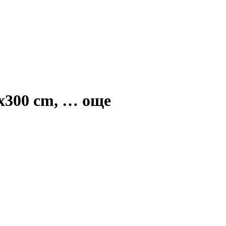
0x300 cm
, …
още