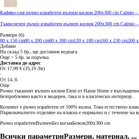
Кафяво-сив ръчно изработен вълнен килим 200x300 cm Calmio –
Тъмнозелен ръчно изработен вълнен килим 200x300 cm Calmio 
Размери (6)
80 x 150 cm
80 x 200 cm
80 x 300 cm
120 x 180 cm
160 x 230 cm
200 x
Добави
На склад 5 бр., ще доставим веднага
Още > 5 бр. за поръчка
Доставка до адрес
От 17,99 € (35,19 Лв)
·
От 14. 8.
Още
Ръчно тъканият вълнен килим Eleni от Hanse Home е въплъщение
безпроблемно както в модерен, така и в класически интериор.
Колимът е ръчно изработен от 100% вълна. Това естествено влак
Първоначалното отделяне на влакна е нормално и с течение на 
Ръчно изработен
Вълнен
Без косъм
Бежов
200x300 cm
Всички параметри
Размери, материал, ...