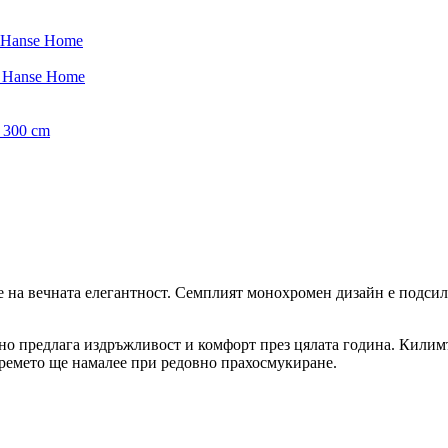
 Hanse Home
– Hanse Home
 300 cm
 на вечната елегантност. Семплият монохромен дизайн е подсиле
но предлага издръжливост и комфорт през цялата година. Килимъ
времето ще намалее при редовно прахосмукиране.