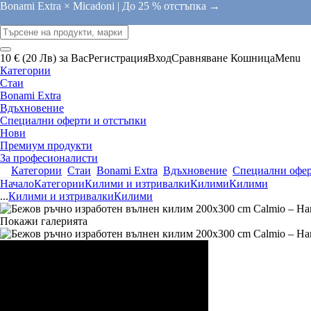
Bonami Extra × Micadoni |
До 25 % отстъпка →
10 € (20 Лв) за Вас
Регистрация
Вход
Сравняване
Кошница
Menu
Категории
Стаи
Bonami Extra
Вдъхновение
Специални оферти и отстъпки
Нови
Премиум продукти
За професионалисти
Категории
Стаи
Bonami Extra
Вдъхновение
Специални офер
Начало
Категории
Килими и изтривалки
Килими
Килими
...
Килими и изтривалки
Килими
Покажи галерията