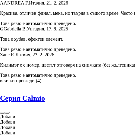
A
ANDREA F.
Италия
,
21. 2. 2026
Красива, отличен финал, мека, но твърда в същото време. Често 
Това ревю е автоматично преведено.
G
Gabriella B.
Унгария
,
17. 8. 2025
Това е хубав, ефектен елемент.
Това ревю е автоматично преведено.
Zane R.
Латвия
,
23. 2. 2026
Килимът е с номер, цветът отговаря на снимката (без жълтеника
Това ревю е автоматично преведено.
всички прегледи
(
4
)
Серия Calmio
Добави
Добави
Добави
Добави