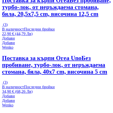
Поставка за кърпи Orea
Без пробиване,
турбо-лок, от неръждаема стомана,
бяла, 20,5x7,5 cm, височина 12,5 cm
(
3
)
В наличност
Последни бройки
22,90 € (44,79 Лв)
Добави
Добави
Wenko
Поставка за кърпи Orea Uno
Без
пробиване, турбо-лок, от неръждаема
стомана, бяла, 40x7 cm, височина 5 cm
(
3
)
В наличност
Последни бройки
34,90 € (68,26 Лв)
Добави
Добави
Wenko