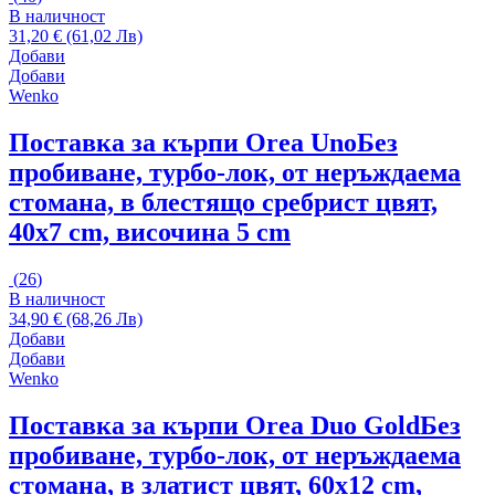
В наличност
31,20 € (61,02 Лв)
Добави
Добави
Wenko
Поставка за кърпи Orea Uno
Без
пробиване, турбо-лок, от неръждаема
стомана, в блестящо сребрист цвят,
40x7 cm, височина 5 cm
(
26
)
В наличност
34,90 € (68,26 Лв)
Добави
Добави
Wenko
Поставка за кърпи Orea Duo Gold
Без
пробиване, турбо-лок, от неръждаема
стомана, в златист цвят, 60x12 cm,