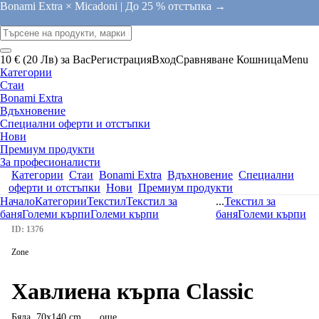
Bonami Extra × Micadoni |
До 25 % отстъпка →
10 € (20 Лв) за Вас
Регистрация
Вход
Сравняване
Кошница
Menu
Категории
Стаи
Bonami Extra
Вдъхновение
Специални оферти и отстъпки
Нови
Премиум продукти
За професионалисти
Категории
Стаи
Bonami Extra
Вдъхновение
Специални
оферти и отстъпки
Нови
Премиум продукти
Начало
Категории
Текстил
Текстил за
...
Текстил за
баня
Големи кърпи
Големи кърпи
баня
Големи кърпи
ID: 1376
Zone
Хавлиена кърпа Classic
Бяла, 70x140 cm
, …
още