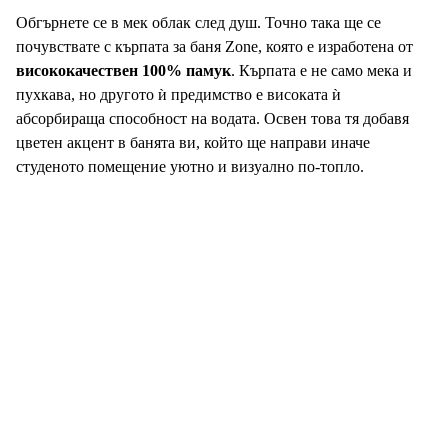
Обгърнете се в мек облак след душ. Точно така ще се
почувствате с кърпата за баня Zone, която е изработена от
висококачествен 100% памук
. Кърпата е не само мека и
пухкава, но другото ѝ предимство е високата ѝ
абсорбираща способност на водата. Освен това тя добавя
цветен акцент в банята ви, който ще направи иначе
студеното помещение уютно и визуално по-топло.