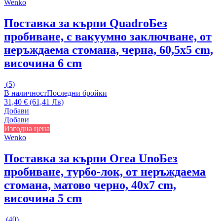
Wenko
Поставка за кърпи Quadro
Без
пробиване, с вакуумно заключване, от
неръждаема стомана, черна, 60,5x5 cm,
височина 6 cm
(
5
)
В наличност
Последни бройки
31,40 € (61,41 Лв)
Добави
Добави
Изгодна цена
Wenko
Поставка за кърпи Orea Uno
Без
пробиване, турбо-лок, от неръждаема
стомана, матово черно, 40x7 cm,
височина 5 cm
(
40
)