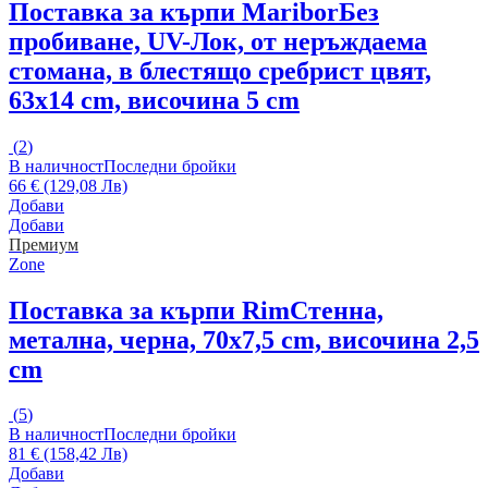
Поставка за кърпи Maribor
Без
пробиване, UV-Лок, от неръждаема
стомана, в блестящо сребрист цвят,
63x14 cm, височина 5 cm
(
2
)
В наличност
Последни бройки
66 € (129,08 Лв)
Добави
Добави
Премиум
Zone
Поставка за кърпи Rim
Стенна,
метална, черна, 70x7,5 cm, височина 2,5
cm
(
5
)
В наличност
Последни бройки
81 € (158,42 Лв)
Добави