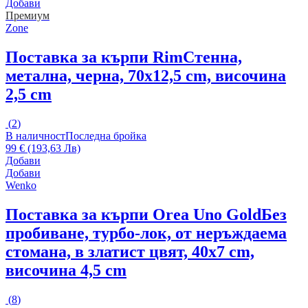
Добави
Премиум
Zone
Поставка за кърпи Rim
Стенна,
метална, черна, 70x12,5 cm, височина
2,5 cm
(
2
)
В наличност
Последна бройка
99 € (193,63 Лв)
Добави
Добави
Wenko
Поставка за кърпи Orea Uno Gold
Без
пробиване, турбо-лок, от неръждаема
стомана, в златист цвят, 40x7 cm,
височина 4,5 cm
(
8
)