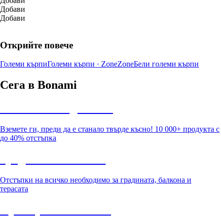
Добави
Добави
Добави
Открийте повече
Големи кърпи
Големи кърпи · Zone
Zone
Бели големи кърпи
Сега в Bonami
Summer Sale до -40%
Вземете ги, преди да е станало твърде късно! 10 000+ продукта с
до 40% отстъпка
Градина с отстъпка
Отстъпки на всичко необходимо за градината, балкона и
терасата
Премиум с отстъпка