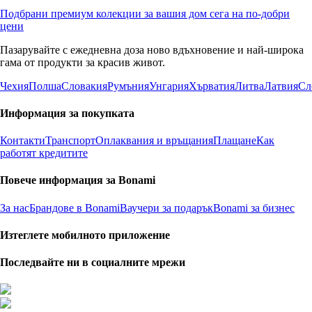
Подбрани премиум колекции за вашия дом сега на по-добри
цени
Пазарувайте с ежедневна доза ново вдъхновение и най-широка
гама от продукти за красив живот.
Чехия
Полша
Словакия
Румъния
Унгария
Хърватия
Литва
Латвия
Сл
Информация за покупката
Контакти
Транспорт
Оплаквания и връщания
Плащане
Как
работят кредитите
Повече информация за Bonami
За нас
Брандове в Bonami
Ваучери за подарък
Bonami за бизнес
Изтеглете мобилното приложение
Последвайте ни в социалните мрежи