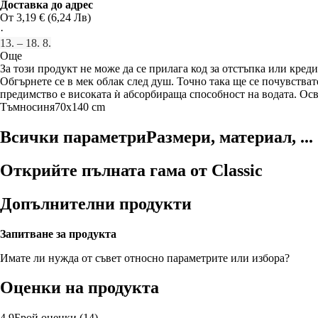
Доставка до адрес
От 3,19 € (6,24 Лв)
·
13. – 18. 8.
Още
За този продукт не може да се прилага код за отстъпка или креди
Обгърнете се в мек облак след душ. Точно така ще се почувствате
предимство е високата ѝ абсорбираща способност на водата. Осв
Тъмносиня
70x140 cm
Всички параметри
Размери, материал, ...
Открийте пълната гама от Classic
Допълнителни продукти
Запитване за продукта
Имате ли нужда от съвет относно параметрите или избора?
Оценки на продукта
4.9
Брой оценки
(
14
)