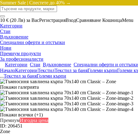
Summer Sale |
Спестете до 40% →
10 € (20 Лв) за Вас
Регистрация
Вход
Сравняване
Кошница
Menu
Категории
Стаи
Вдъхновение
Специални оферти и отстъпки
Нови
Премиум продукти
За професионалисти
Категории
Стаи
Вдъхновение
Специални оферти и отстъпк
Начало
Категории
Текстил
Текстил за баня
Големи кърпи
Големи к
...
Текстил за баня
Големи кърпи
Покажи галерията
Покажи всички
(+1)
Премиум
Изгодна цена
ID: 206451
Zone