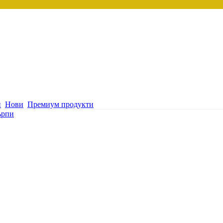
и
Нови
Премиум продукти
ърпи