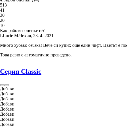
5
13
4
1
3
0
2
0
1
0
Как работят оценките?
L
Lucie M.
Чехия
,
23. 4. 2021
Много хубаво osuska! Вече си купих още един чифт. Цветът е пос
Това ревю е автоматично преведено.
Серия Classic
Добави
Добави
Добави
Добави
Добави
Добави
Добави
Добави