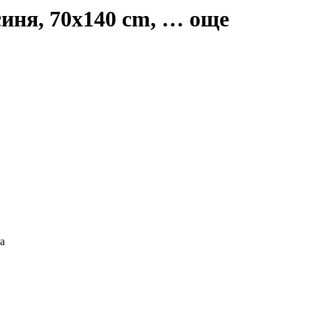
иня, 70x140 cm
, …
още
а