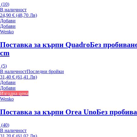
(
10
)
В наличност
24,90 € (48,70 Лв)
Добави
Добави
Wenko
Поставка за кърпи Quadro
Без пробиване
cm
(
5
)
В наличност
Последни бройки
31,40 € (61,41 Лв)
Добави
Добави
Изгодна цена
Wenko
Поставка за кърпи Orea Uno
Без пробива
(
40
)
В наличност
31,20 € (61,02 Лв)