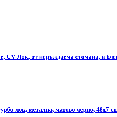
е, UV-Лок, от неръждаема стомана, в блес
турбо-лок, метална, матово черно, 48x7 c