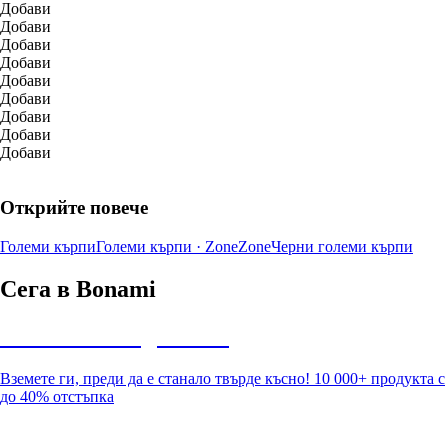
Добави
Добави
Добави
Добави
Добави
Добави
Добави
Добави
Добави
Открийте повече
Големи кърпи
Големи кърпи · Zone
Zone
Черни големи кърпи
Сега в Bonami
Summer Sale до -40%
Вземете ги, преди да е станало твърде късно! 10 000+ продукта с
до 40% отстъпка
Градина с отстъпка