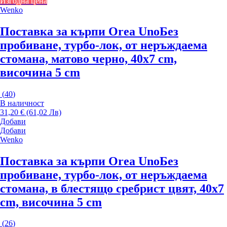
Изгодна цена
Wenko
Поставка за кърпи Orea Uno
Без
пробиване, турбо-лок, от неръждаема
стомана, матово черно, 40x7 cm,
височина 5 cm
(
40
)
В наличност
31,20 € (61,02 Лв)
Добави
Добави
Wenko
Поставка за кърпи Orea Uno
Без
пробиване, турбо-лок, от неръждаема
стомана, в блестящо сребрист цвят, 40x7
cm, височина 5 cm
(
26
)