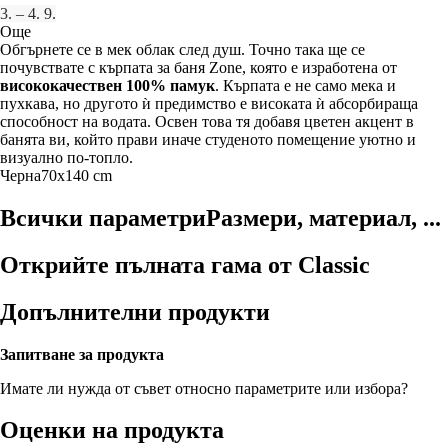
3. – 4. 9.
Още
Обгърнете се в мек облак след душ. Точно така ще се
почувствате с кърпата за баня Zone, която е изработена от
висококачествен 100% памук
. Кърпата е не само мека и
пухкава, но другото ѝ предимство е високата ѝ абсорбираща
способност на водата. Освен това тя добавя цветен акцент в
банята ви, който прави иначе студеното помещение уютно и
визуално по-топло.
Черна
70x140 cm
Всички параметри
Размери, материал, ...
Открийте пълната гама от Classic
Допълнителни продукти
Запитване за продукта
Имате ли нужда от съвет относно параметрите или избора?
Оценки на продукта