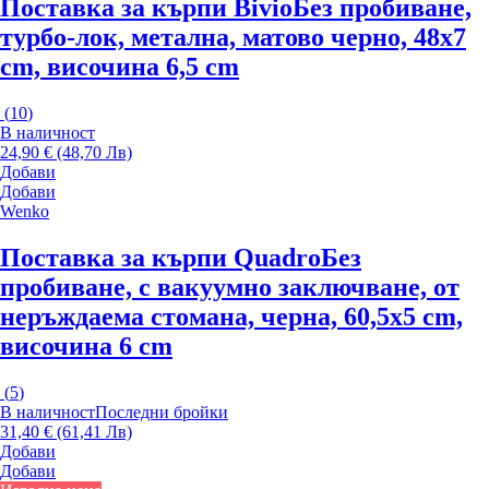
Поставка за кърпи Bivio
Без пробиване,
турбо-лок, метална, матово черно, 48x7
cm, височина 6,5 cm
(
10
)
В наличност
24,90 € (48,70 Лв)
Добави
Добави
Wenko
Поставка за кърпи Quadro
Без
пробиване, с вакуумно заключване, от
неръждаема стомана, черна, 60,5x5 cm,
височина 6 cm
(
5
)
В наличност
Последни бройки
31,40 € (61,41 Лв)
Добави
Добави