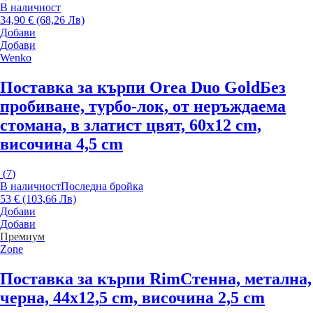
В наличност
34,90 € (68,26 Лв)
Добави
Добави
Wenko
Поставка за кърпи Orea Duo Gold
Без
пробиване, турбо-лок, от неръждаема
стомана, в златист цвят, 60x12 cm,
височина 4,5 cm
(
7
)
В наличност
Последна бройка
53 € (103,66 Лв)
Добави
Добави
Премиум
Zone
Поставка за кърпи Rim
Стенна, метална,
черна, 44x12,5 cm, височина 2,5 cm