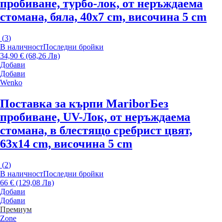
пробиване, турбо-лок, от неръждаема
стомана, бяла, 40x7 cm, височина 5 cm
(
3
)
В наличност
Последни бройки
34,90 € (68,26 Лв)
Добави
Добави
Wenko
Поставка за кърпи Maribor
Без
пробиване, UV-Лок, от неръждаема
стомана, в блестящо сребрист цвят,
63x14 cm, височина 5 cm
(
2
)
В наличност
Последни бройки
66 € (129,08 Лв)
Добави
Добави
Премиум
Zone