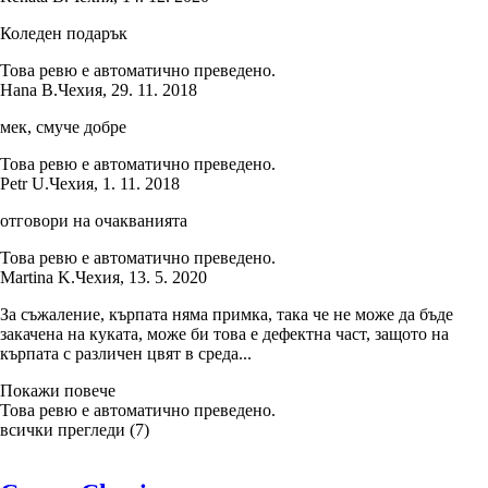
Коледен подарък
Това ревю е автоматично преведено.
Hana B.
Чехия
,
29. 11. 2018
мек, смуче добре
Това ревю е автоматично преведено.
Petr U.
Чехия
,
1. 11. 2018
отговори на очакванията
Това ревю е автоматично преведено.
Martina K.
Чехия
,
13. 5. 2020
За съжаление, кърпата няма примка, така че не може да бъде
закачена на куката, може би това е дефектна част, защото на
кърпата с различен цвят в среда...
Покажи повече
Това ревю е автоматично преведено.
всички прегледи
(
7
)