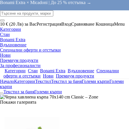
Bonami Extra × Micadoni |
До 25 % отстъпка →
10 € (20 Лв) за Вас
Регистрация
Вход
Сравняване
Кошница
Menu
Категории
Стаи
Bonami Extra
Вдъхновение
Специални оферти и отстъпки
Нови
Премиум продукти
За професионалисти
Категории
Стаи
Bonami Extra
Вдъхновение
Специални
оферти и отстъпки
Нови
Премиум продукти
Начало
Категории
Текстил
Текстил за баня
Големи кърпи
Големи
кърпи
...
Текстил за баня
Големи кърпи
Покажи галерията