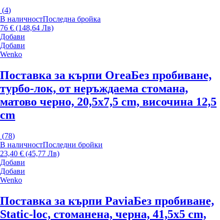
(
4
)
В наличност
Последна бройка
76 € (148,64 Лв)
Добави
Добави
Wenko
Поставка за кърпи Orea
Без пробиване,
турбо-лок, от неръждаема стомана,
матово черно, 20,5x7,5 cm, височина 12,5
cm
(
78
)
В наличност
Последни бройки
23,40 € (45,77 Лв)
Добави
Добави
Wenko
Поставка за кърпи Pavia
Без пробиване,
Static-loc, стоманена, черна, 41,5x5 cm,