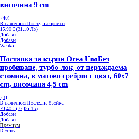
височина 9 cm
(
40
)
В наличност
Последни бройки
15,90 € (31,10 Лв)
Добави
Добави
Wenko
Поставка за кърпи Orea Uno
Без
пробиване, турбо-лок, от неръждаема
стомана, в матово сребрист цвят, 60x7
cm, височина 4,5 cm
(
3
)
В наличност
Последна бройка
39,40 € (77,06 Лв)
Добави
Добави
Премиум
Blomus