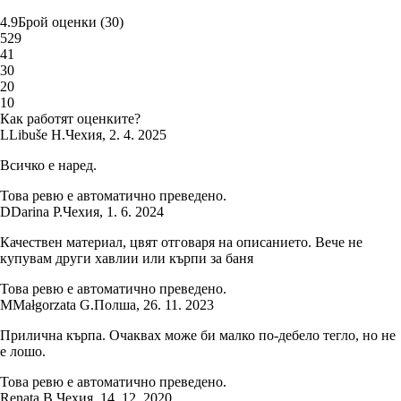
4.9
Брой оценки
(
30
)
5
29
4
1
3
0
2
0
1
0
Как работят оценките?
L
Libuše H.
Чехия
,
2. 4. 2025
Всичко е наред.
Това ревю е автоматично преведено.
D
Darina P.
Чехия
,
1. 6. 2024
Качествен материал, цвят отговаря на описанието. Вече не
купувам други хавлии или кърпи за баня
Това ревю е автоматично преведено.
M
Małgorzata G.
Полша
,
26. 11. 2023
Прилична кърпа. Очаквах може би малко по-дебело тегло, но не
е лошо.
Това ревю е автоматично преведено.
Renata B.
Чехия
,
14. 12. 2020