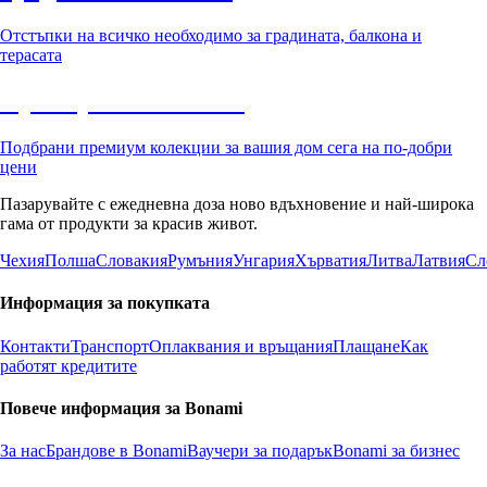
Отстъпки на всичко необходимо за градината, балкона и
терасата
Премиум с отстъпка
Подбрани премиум колекции за вашия дом сега на по-добри
цени
Пазарувайте с ежедневна доза ново вдъхновение и най-широка
гама от продукти за красив живот.
Чехия
Полша
Словакия
Румъния
Унгария
Хърватия
Литва
Латвия
Сл
Информация за покупката
Контакти
Транспорт
Оплаквания и връщания
Плащане
Как
работят кредитите
Повече информация за Bonami
За нас
Брандове в Bonami
Ваучери за подарък
Bonami за бизнес