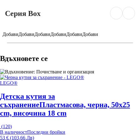
Серия Box
Добави
Добави
Добави
Добави
Добави
Добави
Вдъхновете се
LEGO®
Детска кутия за
съхранение
Пластмасова, черна, 50x25
cm, височина 18 cm
(
120
)
В наличност
Последни бройки
53 € (103,66 Лв)