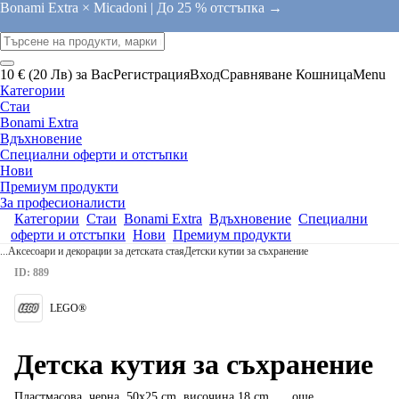
Bonami Extra × Micadoni |
До 25 % отстъпка →
10 € (20 Лв) за Вас
Регистрация
Вход
Сравняване
Кошница
Menu
Категории
Стаи
Bonami Extra
Вдъхновение
Специални оферти и отстъпки
Нови
Премиум продукти
За професионалисти
Категории
Стаи
Bonami Extra
Вдъхновение
Специални
оферти и отстъпки
Нови
Премиум продукти
...
Аксесоари и декорации за детската стая
Детски кутии за съхранение
ID: 889
LEGO®
Детска кутия за съхранение
Пластмасова, черна, 50x25 cm, височина 18 cm
, …
още