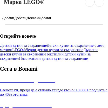
Марка LEGO®
Добави
Добави
Добави
Добави
Открийте повече
Детски кутии за съхранение
Детски кутии за съхранение с лего
мотиви
LEGO®
Черни детски кутии за съхранение
Дървени
детски кутии за съхранение
Текстилни детски кутии за
съхранение
Пластмасови детски кутии за съхранение
Сега в Bonami
Summer Sale до -40%
Вземете ги, преди да е станало твърде късно! 10 000+ продукта с
до 40% отстъпка
Градина с отстъпка