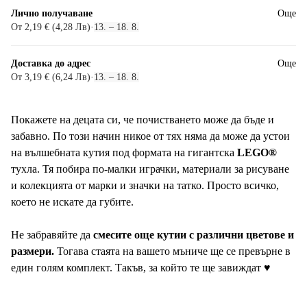
Лично получаване
Още
От 2,19 € (4,28 Лв)
·
13. – 18. 8.
Доставка до адрес
Още
От 3,19 € (6,24 Лв)
·
13. – 18. 8.
Покажете на децата си, че почистването може да бъде и
забавно. По този начин никое от тях няма да може да устои
на вълшебната кутия под формата на гигантска
LEGO®
тухла. Тя побира по-малки играчки, материали за рисуване
и колекцията от марки и значки на татко. Просто всичко,
което не искате да губите.
Не забравяйте да
смесите още кутии с различни цветове и
размери.
Тогава стаята на вашето мъниче ще се превърне в
един голям комплект. Такъв, за който те ще завиждат ♥