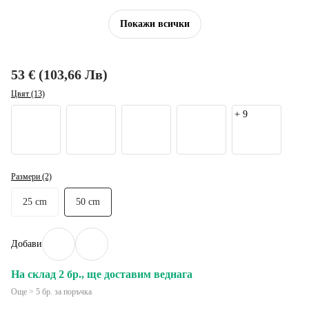
Покажи всички
53 € (103,66 Лв)
Цвят (13)
+
9
Размери (2)
25 cm
50 cm
Добави
На склад 2 бр., ще доставим веднага
Още > 5 бр. за поръчка