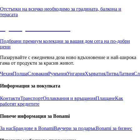
Отстъпки на всичко необходимо за градината, балкона и
терасата
Премиум с отстъпка
Подбрани премиум колекции за вашия дом сега на по-добри
цени
Пазарувайте с ежедневна доза ново вдъхновение и най-широка
гама от продукти за красив живот.
Чехия
Полша
Словакия
Румъния
Унгария
Хърватия
Литва
Латвия
Сл
Информация за покупката
Контакти
Транспорт
Оплаквания и връщания
Плащане
Как
работят кредитите
Повече информация за Bonami
За нас
Брандове в Bonami
Ваучери за подарък
Bonami за бизнес