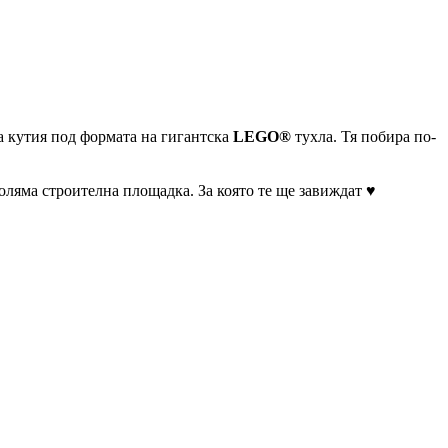
та кутия под формата на гигантска
LEGO®
тухла. Тя побира по-
оляма строителна площадка. За която те ще завиждат ♥