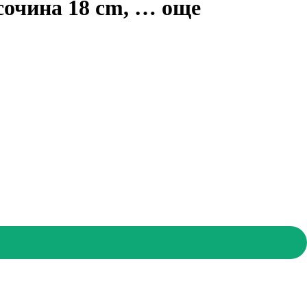
сочина 18 cm
, …
още