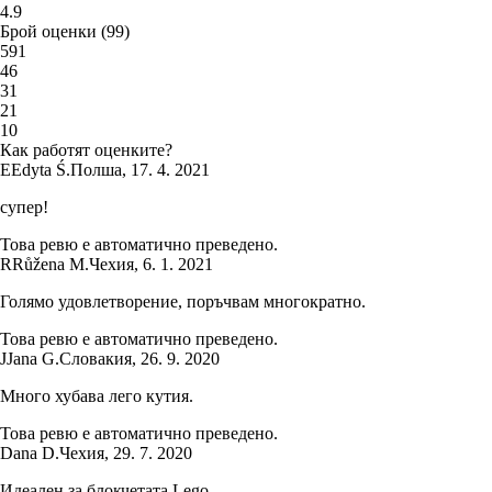
4.9
Брой оценки
(
99
)
5
91
4
6
3
1
2
1
1
0
Как работят оценките?
E
Edyta Ś.
Полша
,
17. 4. 2021
супер!
Това ревю е автоматично преведено.
R
Růžena M.
Чехия
,
6. 1. 2021
Голямо удовлетворение, поръчвам многократно.
Това ревю е автоматично преведено.
J
Jana G.
Словакия
,
26. 9. 2020
Много хубава лего кутия.
Това ревю е автоматично преведено.
Dana D.
Чехия
,
29. 7. 2020
Идеален за блокчетата Lego.