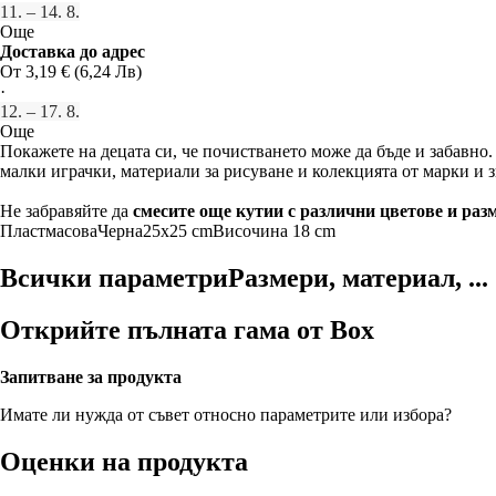
11. – 14. 8.
Още
Доставка до адрес
От 3,19 € (6,24 Лв)
·
12. – 17. 8.
Още
Покажете на децата си, че почистването може да бъде и забавно
малки играчки, материали за рисуване и колекцията от марки и зн
Не забравяйте да
смесите още кутии с различни цветове и раз
Пластмасова
Черна
25x25 cm
Височина 18 cm
Всички параметри
Размери, материал, ...
Открийте пълната гама от Box
Запитване за продукта
Имате ли нужда от съвет относно параметрите или избора?
Оценки на продукта