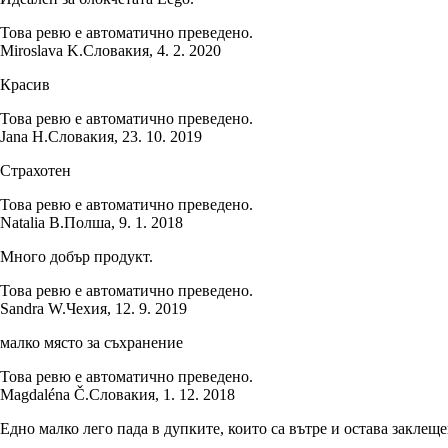
Това ревю е автоматично преведено.
Miroslava K.
Словакия
,
4. 2. 2020
Красив
Това ревю е автоматично преведено.
Jana H.
Словакия
,
23. 10. 2019
Страхотен
Това ревю е автоматично преведено.
Natalia B.
Полша
,
9. 1. 2018
Много добър продукт.
Това ревю е автоматично преведено.
Sandra W.
Чехия
,
12. 9. 2019
малко място за съхранение
Това ревю е автоматично преведено.
Magdaléna Č.
Словакия
,
1. 12. 2018
Едно малко лего пада в дупките, които са вътре и остава заклеще