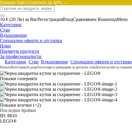
Summer Sale |
Спестете до 40% →
10 € (20 Лв) за Вас
Регистрация
Вход
Сравняване
Кошница
Menu
Категории
Стаи
Вдъхновение
Специални оферти и отстъпки
Нови
Премиум продукти
За професионалисти
Категории
Стаи
Вдъхновение
Специални оферти и отстъпк
Начало
Категории
За деца
Аксесоари и декорации за детската стая
Детски кутии за съхране
Покажи галерията
Покажи всички
(+2)
Последни бройки
ID: 8810
LEGO®