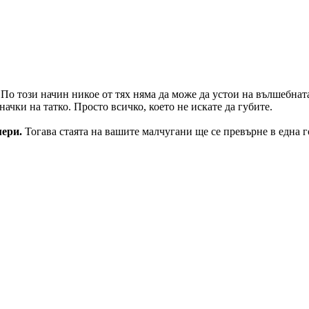
. По този начин никое от тях няма да може да устои на вълшебна
ачки на татко. Просто всичко, което не искате да губите.
мери.
Тогава стаята на вашите малчугани ще се превърне в една г