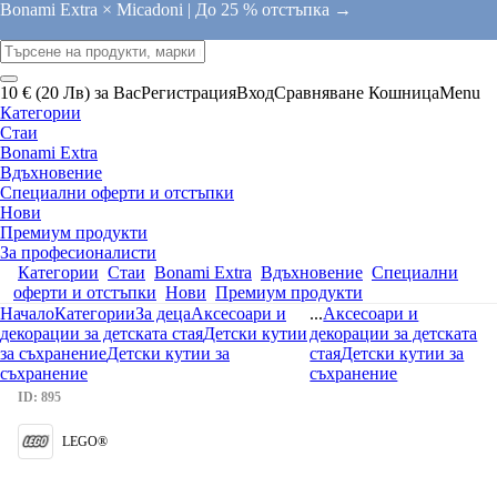
Bonami Extra × Micadoni |
До 25 % отстъпка →
10 € (20 Лв) за Вас
Регистрация
Вход
Сравняване
Кошница
Menu
Категории
Стаи
Bonami Extra
Вдъхновение
Специални оферти и отстъпки
Нови
Премиум продукти
За професионалисти
Категории
Стаи
Bonami Extra
Вдъхновение
Специални
оферти и отстъпки
Нови
Премиум продукти
Начало
Категории
За деца
Аксесоари и
...
Аксесоари и
декорации за детската стая
Детски кутии
декорации за детската
за съхранение
Детски кутии за
стая
Детски кутии за
съхранение
съхранение
ID: 895
LEGO®