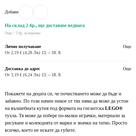
Добави
На склад 2 бр., ще доставим веднага
Още > 5 бр. за поръчка
Лично получаване
Още
От 2,19 € (4,28 Лв)
·
13. – 18. 8.
Доставка до адрес
Още
От 3,19 € (6,24 Лв)
·
13. – 18. 8.
Покажете на децата си, че почистването може да бъде и
забавно. По този начин никое от тях няма да може да устои
на вълшебната кутия под формата на гигантска
LEGO®
тухла. Тя може да побере по-малки играчки, материали за
рисуване и колекцията от марки и значки на татко. Просто
всичко, което не искате да губите.