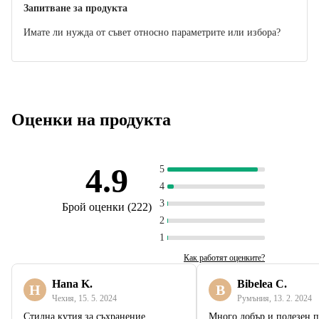
Запитване за продукта
Имате ли нужда от съвет относно параметрите или избора?
Оценки на продукта
4.9
5
4
3
Брой оценки
(
222
)
2
1
Как работят оценките?
Hana K.
Bibelea C.
H
B
Чехия
,
15. 5. 2024
Румъния
,
13. 2. 2024
Стилна кутия за съхранение
Много добър и полезен 