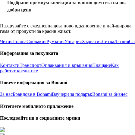
Подбрани премиум колекции за вашия дом сега на по-
добри цени
Пазарувайте с ежедневна доза ново вдъхновение и най-широка
гама от продукти за красив живот.
Чехия
Полша
Словакия
Румъния
Унгария
Хърватия
Литва
Латвия
Сл
Информация за покупката
Контакти
Транспорт
Оплаквания и връщания
Плащане
Как
работят кредитите
Повече информация за Bonami
За нас
Брандове в Bonami
Ваучери за подарък
Bonami за бизнес
Изтеглете мобилното приложение
Последвайте ни в социалните мрежи