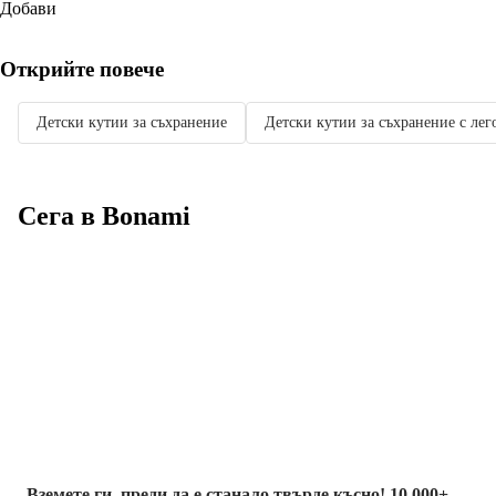
Добави
Открийте повече
Детски кутии за съхранение
Детски кутии за съхранение с лег
Сега в Bonami
Summer Sale до
-40%
Вземете ги, преди да е станало твърде късно! 10 000+