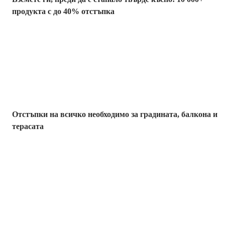
продукта с до 40% отстъпка
Градина с
отстъпка
Отстъпки на всичко необходимо за градината, балкона и
терасата
Премиум с
отстъпка