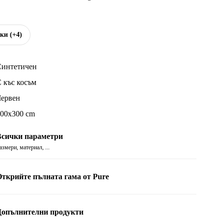
чки
(+4)
Синтетичен
 къс косъм
Червен
00x300 cm
Всички параметри
азмери, материал, ...
ткрийте пълната гама от Pure
Допълнителни продукти