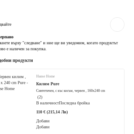
двайте
ерпанo
кнете върху "следване" и ние ще ви уведомим, когато продуктът
ово е наличен за покупка.
добни продукти
Hanse Home
Килим Pure
Синтетичен, с къс косъм, червен , 160x240 cm
(
2
)
В наличност
Последна бройка
110 € (215,14 Лв)
Добави
Добави