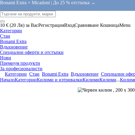
Bonami Extra × Micadoni |
До 25 % отстъпка →
10 € (20 Лв) за Вас
Регистрация
Вход
Сравняване
Кошница
Menu
Категории
Стаи
Bonami Extra
Вдъхновение
Специални оферти и отстъпки
Нови
Премиум продукти
За професионалисти
Категории
Стаи
Bonami Extra
Вдъхновение
Специални офер
Начало
Категории
Килими и изтривалки
Килими
Килими
...
Килими