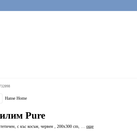
732098
Hanse Home
илим Pure
тетичен, с къс косъм, червен , 200x300 cm
, …
още