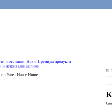
ти и отстъпки
Нови
Премиум продукти
 и изтривалки
Килими
ID: 
К
Син