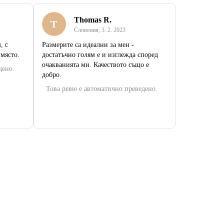
Thomas R.
T
Словения
,
3. 2. 2023
, с
Размерите са идеални за мен -
 място.
достатъчно голям е и изглежда според
очакванията ми. Качеството също е
дено.
добро.
Това ревю е автоматично преведено.