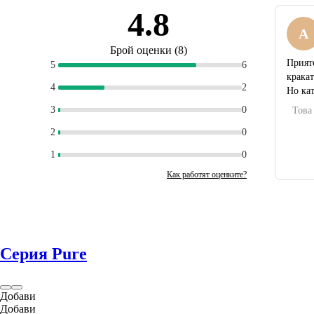
4.8
A
Брой оценки
(
8
)
Прият
5
6
кракат
4
2
Но ка
3
0
Това
2
0
1
0
Как работят оценките?
Серия Pure
Добави
Добави