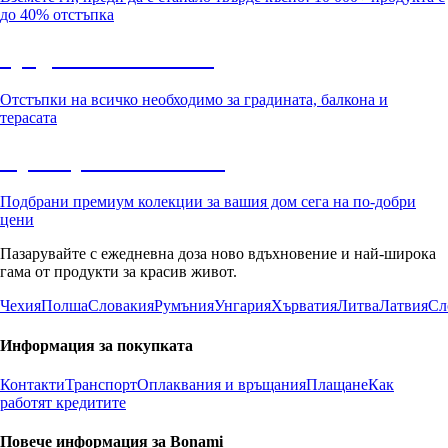
до 40% отстъпка
Градина с отстъпка
Отстъпки на всичко необходимо за градината, балкона и
терасата
Премиум с отстъпка
Подбрани премиум колекции за вашия дом сега на по-добри
цени
Пазарувайте с ежедневна доза ново вдъхновение и най-широка
гама от продукти за красив живот.
Чехия
Полша
Словакия
Румъния
Унгария
Хърватия
Литва
Латвия
Сл
Информация за покупката
Контакти
Транспорт
Оплаквания и връщания
Плащане
Как
работят кредитите
Повече информация за Bonami