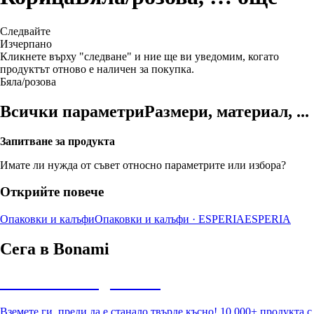
Следвайте
Изчерпанo
Кликнете върху "следване" и ние ще ви уведомим, когато
продуктът отново е наличен за покупка.
Бяла/розова
Всички параметри
Размери, материал, ...
Запитване за продукта
Имате ли нужда от съвет относно параметрите или избора?
Открийте повече
Опаковки и калъфи
Опаковки и калъфи · ESPERIA
ESPERIA
Сега в Bonami
Summer Sale до -40%
Вземете ги, преди да е станало твърде късно! 10 000+ продукта с