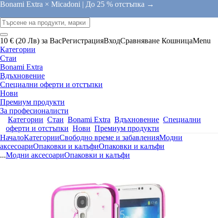
Bonami Extra × Micadoni |
До 25 % отстъпка →
10 € (20 Лв) за Вас
Регистрация
Вход
Сравняване
Кошница
Menu
Категории
Стаи
Bonami Extra
Вдъхновение
Специални оферти и отстъпки
Нови
Премиум продукти
За професионалисти
Категории
Стаи
Bonami Extra
Вдъхновение
Специални
оферти и отстъпки
Нови
Премиум продукти
Начало
Категории
Свободно време и забавления
Модни
аксесоари
Опаковки и калъфи
Опаковки и калъфи
...
Модни аксесоари
Опаковки и калъфи