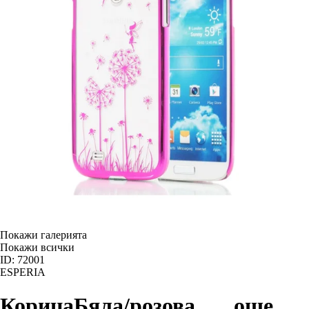
Покажи галерията
Покажи всички
ID: 72001
ESPERIA
Корица
Бяла/розова
, …
още