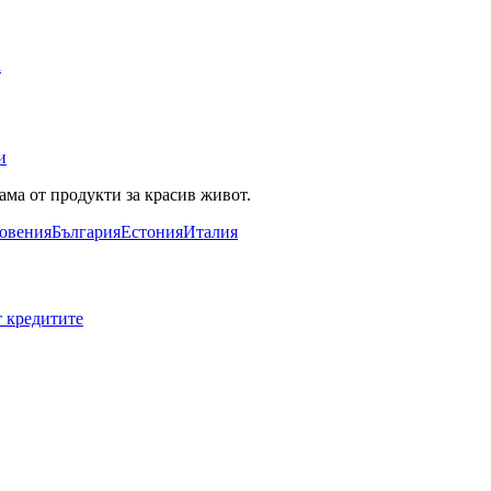
а
и
ама от продукти за красив живот.
овения
България
Естония
Италия
т кредитите