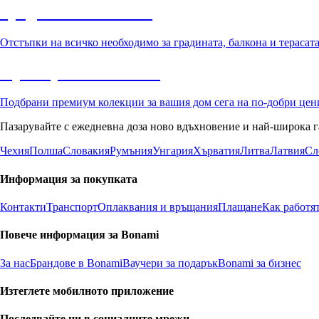
Градина с отстъпка
Отстъпки на всичко необходимо за градината, балкона и терасат
Премиум с отстъпка
Подбрани премиум колекции за вашия дом сега на по-добри цен
Пазарувайте с ежедневна доза ново вдъхновение и най-широка г
Чехия
Полша
Словакия
Румъния
Унгария
Хърватия
Литва
Латвия
Сл
Информация за покупката
Контакти
Транспорт
Оплаквания и връщания
Плащане
Как работя
Повече информация за Bonami
За нас
Брандове в Bonami
Ваучери за подарък
Bonami за бизнес
Изтеглете мобилното приложение
Последвайте ни в социалните мрежи