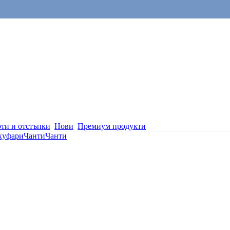
ти и отстъпки
Нови
Премиум продукти
 куфари
Чанти
Чанти