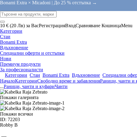
Bonami Extra × Micadoni |
До 25 % отстъпка →
10 € (20 Лв) за Вас
Регистрация
Вход
Сравняване
Кошница
Menu
Категории
Стаи
Bonami Extra
Вдъхновение
Специални оферти и отстъпки
Нови
Премиум продукти
За професионалисти
Категории
Стаи
Bonami Extra
Вдъхновение
Специални офер
Начало
Категории
Свободно време и забавления
Раници, чанти и
...
Раници, чанти и куфари
Чанти
Покажи галерията
Покажи всички
ID: 72203
Robby B