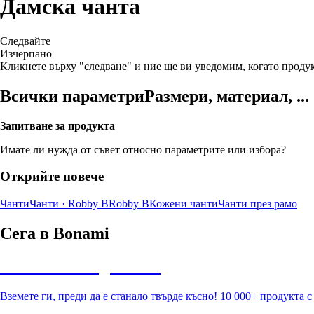
Дамска чанта
Следвайте
Изчерпанo
Кликнете върху "следване" и ние ще ви уведомим, когато продук
Всички параметри
Размери, материал, ...
Запитване за продукта
Имате ли нужда от съвет относно параметрите или избора?
Открийте повече
Чанти
Чанти · Robby B
Robby B
Кожени чанти
Чанти през рамо
Сега в Bonami
Summer Sale до -40%
Вземете ги, преди да е станало твърде късно! 10 000+ продукта 