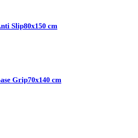
ti Slip
80x150 cm
ase Grip
70x140 cm