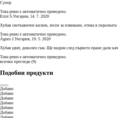
Супер
Това ревю е автоматично преведено.
Erzsi S.
Унгария
,
14. 7. 2020
Хубав светкавичен килим, лесен за измиване, отива в пералната
Това ревю е автоматично преведено.
Ágnes J.
Унгария
,
19. 5. 2020
Хубав цвят, доволен съм. Ще видим след първото пране дали кач
Това ревю е автоматично преведено.
всички прегледи
(
9
)
Подобни продукти
Добави
Добави
Добави
Добави
Добави
Добави
Добави