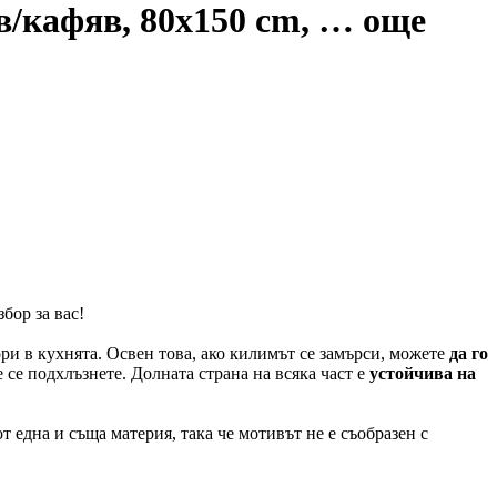
в/кафяв, 80x150 cm
, …
още
бор за вас!
дори в кухнята. Освен това, ако килимът се замърси, можете
да го
е се подхлъзнете. Долната страна на всяка част е
устойчива на
 една и съща материя, така че мотивът не е съобразен с