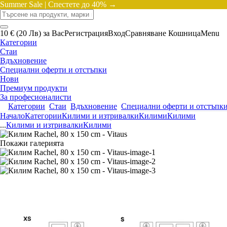
Summer Sale |
Спестете до 40% →
10 € (20 Лв) за Вас
Регистрация
Вход
Сравняване
Кошница
Menu
Категории
Стаи
Вдъхновение
Специални оферти и отстъпки
Нови
Премиум продукти
За професионалисти
Категории
Стаи
Вдъхновение
Специални оферти и отстъпк
Начало
Категории
Килими и изтривалки
Килими
Килими
...
Килими и изтривалки
Килими
Покажи галерията