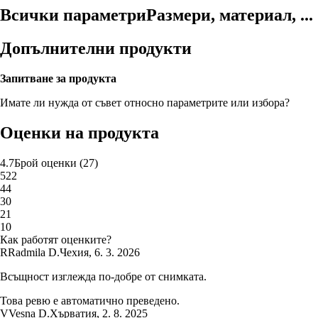
Всички параметри
Размери, материал, ...
Допълнителни продукти
Запитване за продукта
Имате ли нужда от съвет относно параметрите или избора?
Оценки на продукта
4.7
Брой оценки
(
27
)
5
22
4
4
3
0
2
1
1
0
Как работят оценките?
R
Radmila D.
Чехия
,
6. 3. 2026
Всъщност изглежда по-добре от снимката.
Това ревю е автоматично преведено.
V
Vesna D.
Хърватия
,
2. 8. 2025