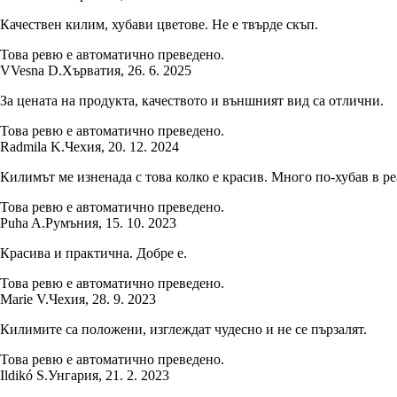
Качествен килим, хубави цветове. Не е твърде скъп.
Това ревю е автоматично преведено.
V
Vesna D.
Хърватия
,
26. 6. 2025
За цената на продукта, качеството и външният вид са отлични.
Това ревю е автоматично преведено.
Radmila K.
Чехия
,
20. 12. 2024
Килимът ме изненада с това колко е красив. Много по-хубав в р
Това ревю е автоматично преведено.
Puha A.
Румъния
,
15. 10. 2023
Красива и практична. Добре е.
Това ревю е автоматично преведено.
Marie V.
Чехия
,
28. 9. 2023
Килимите са положени, изглеждат чудесно и не се пързалят.
Това ревю е автоматично преведено.
Ildikó S.
Унгария
,
21. 2. 2023