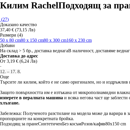
Килим Rachel
Подходящ за пран
(
27
)
Доказано качество
37,40 € (73,15 Лв)
Размери (4)
50 x 80 cm
80 x 150 cm
80 x 300 cm
160 x 230 cm
Добави
На склад > 5 бр., доставка веднага
В наличност, доставяме веднаг
Доставка до адрес
От 3,19 € (6,24 Лв)
·
12. – 17. 8.
Още
Търсите ли килим, който е не само оригинален, но и издръжлив 
Защото повърхността им е изтъкана от микрополиамидни влакна
изперете в пералната машина
и всяка негова част ще заблести 
хлъзгане.
Забележка: Полученото разстилане на модела може да варира в за
пропорциите на конкретната бройка.
Подходящ за пране
Синтетичен
Без косъм
Розов/кафяв
80x150 cm