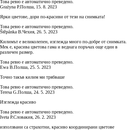
Това ревю е автоматично преведено.
Grażyna P.
Полша
,
15. 8. 2023
Ярки цветове, дори по-красиви от тези на снимката!
Това ревю е автоматично преведено.
Štěpánka B.
Чехия
,
26. 5. 2023
Килимът е великолепен, изглежда много по-добре от снимката.
Мек е, красива цветова гама и веднага поръчах още един в
различен размер.
Това ревю е автоматично преведено.
Ewa B.
Полша
,
25. 5. 2023
Точно такъв килим ми трябваше
Това ревю е автоматично преведено.
Teresa G.
Полша
,
24. 5. 2023
Изглежда красиво
Това ревю е автоматично преведено.
Iveta P.
Словакия
,
26. 2. 2023
използвани са страхотни, красиво координирани цветове