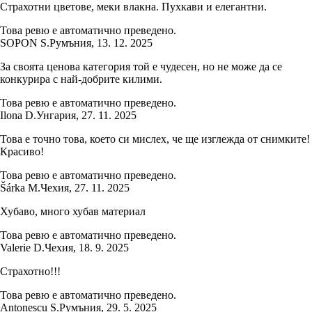
Страхотни цветове, меки влакна. Пухкави и елегантни.
Това ревю е автоматично преведено.
SOPON S.
Румъния
,
13. 12. 2025
За своята ценова категория той е чудесен, но не може да се
конкурира с най-добрите килими.
Това ревю е автоматично преведено.
Ilona D.
Унгария
,
27. 11. 2025
Това е точно това, което си мислех, че ще изглежда от снимките!
Красиво!
Това ревю е автоматично преведено.
Šárka M.
Чехия
,
27. 11. 2025
Хубаво, много хубав материал
Това ревю е автоматично преведено.
Valerie D.
Чехия
,
18. 9. 2025
Страхотно!!!
Това ревю е автоматично преведено.
Antonescu S.
Румъния
,
29. 5. 2025