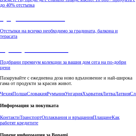
до 40% отстъпка
Градина с отстъпка
Отстъпки на всичко необходимо за градината, балкона и
терасата
Премиум с отстъпка
Подбрани премиум колекции за вашия дом сега на по-добри
цени
Пазарувайте с ежедневна доза ново вдъхновение и най-широка
гама от продукти за красив живот.
Чехия
Полша
Словакия
Румъния
Унгария
Хърватия
Литва
Латвия
Сл
Информация за покупката
Контакти
Транспорт
Оплаквания и връщания
Плащане
Как
работят кредитите
Повече информация за Bonami