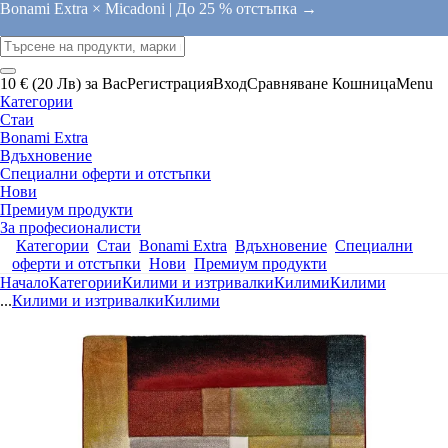
Bonami Extra × Micadoni |
До 25 % отстъпка →
10 € (20 Лв) за Вас
Регистрация
Вход
Сравняване
Кошница
Menu
Категории
Стаи
Bonami Extra
Вдъхновение
Специални оферти и отстъпки
Нови
Премиум продукти
За професионалисти
Категории
Стаи
Bonami Extra
Вдъхновение
Специални
оферти и отстъпки
Нови
Премиум продукти
Начало
Категории
Килими и изтривалки
Килими
Килими
...
Килими и изтривалки
Килими