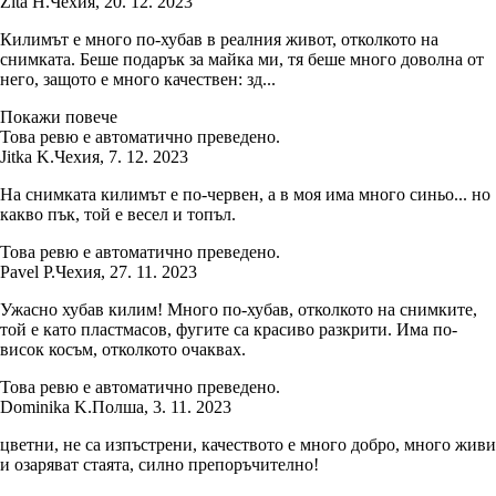
Zita H.
Чехия
,
20. 12. 2023
Килимът е много по-хубав в реалния живот, отколкото на
снимката. Беше подарък за майка ми, тя беше много доволна от
него, защото е много качествен: зд...
Покажи повече
Това ревю е автоматично преведено.
Jitka K.
Чехия
,
7. 12. 2023
На снимката килимът е по-червен, а в моя има много синьо... но
какво пък, той е весел и топъл.
Това ревю е автоматично преведено.
Pavel P.
Чехия
,
27. 11. 2023
Ужасно хубав килим! Много по-хубав, отколкото на снимките,
той е като пластмасов, фугите са красиво разкрити. Има по-
висок косъм, отколкото очаквах.
Това ревю е автоматично преведено.
Dominika K.
Полша
,
3. 11. 2023
цветни, не са изпъстрени, качеството е много добро, много живи
и озаряват стаята, силно препоръчително!