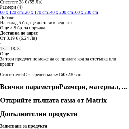
Спестете 28 € (55 Лв)
Размери (4)
60 x 120 cm
120 x 170 cm
140 x 200 cm
160 x 230 cm
Добави
На склад 5 бр., ще доставим веднага
Още > 5 бр. за поръчка
Доставка до адрес
От 3,19 € (6,24 Лв)
·
13. – 18. 8.
Още
За този продукт не може да се прилага код за отстъпка или
кредит
Синтетичен
Със среден косъм
160x230 cm
Всички параметри
Размери, материал, ...
Открийте пълната гама от Matrix
Допълнителни продукти
Запитване за продукта