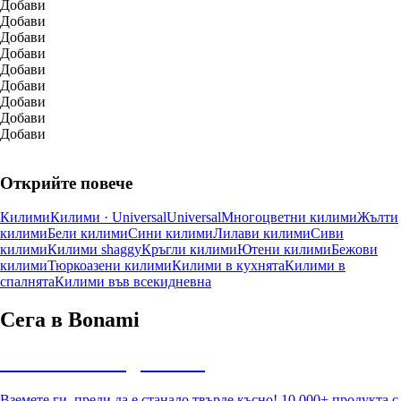
Добави
Добави
Добави
Добави
Добави
Добави
Добави
Добави
Добави
Открийте повече
Килими
Килими · Universal
Universal
Многоцветни килими
Жълти
килими
Бели килими
Сини килими
Лилави килими
Сиви
килими
Килими shaggy
Кръгли килими
Ютени килими
Бежови
килими
Тюркоазени килими
Килими в кухнята
Килими в
спалнята
Килими във всекидневна
Сега в Bonami
Summer Sale до -40%
Вземете ги, преди да е станало твърде късно! 10 000+ продукта с