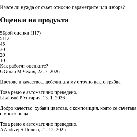
Имате ли нужда от съвет относно параметрите или избора?
Оценки на продукта
5
Брой оценки
(
117
)
5
112
4
5
3
0
2
0
1
0
Как работят оценките?
G
Goran M.
Чехия
,
22. 7. 2026
Цветове и качество... дебелината му е точно както трябва
Това ревю е автоматично преведено.
L
Lajosné P.
Унгария
,
13. 1. 2026
Добро качество, хубави цветове, с композиция, която се съчетава
с много неща!
Това ревю е автоматично преведено.
A
Andrzej S.
Полша
,
21. 12. 2025