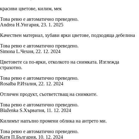
красиви цветове, килим, мек
Това ревю е автоматично преведено.
Andrea H.
Унгария
,
23. 1. 2025
Качествен материал, хубави ярки цветове, подходяща дебелина
Това ревю е автоматично преведено.
Simona L.
Чехия
,
22. 12. 2024
Цветовете са по-ярки, отколкото на снимката. Изглежда
страхотно.
Това ревю е автоматично преведено.
Rosalba P.
Италия
,
22. 12. 2024
Отличен продукт, съответстващ на снимките.
Това ревю е автоматично преведено.
Blaženka S.
Хърватия
,
11. 12. 2024
Килимът напълно промени облика на антрето ми.
Това ревю е автоматично преведено.
Катя П.
България
,
10. 12. 2024