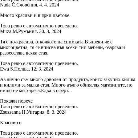
Nada Č.
Словения
,
4. 4. 2024
Много красиви и в ярки цветове.
Това ревю е автоматично преведено.
Mirza M.
Румъния
,
30. 3. 2024
Тя е по-красива, отколкото на снимката.Въпреки че е
многоцветна, тя се вписва във всеки тип мебели, озарява и
развеселява всяка стая.
Това ревю е автоматично преведено.
Ewa S.
Полша
,
12. 3. 2024
Аз лично съм много доволен от продукта, който закупих килим
и килими за малка стая. Много дълго обикалях магазините, но
нищо не ми хареса.Едва в оферт...
Покажи повече
Това ревю е автоматично преведено.
Zsuzsanna H.
Унгария
,
8. 3. 2024
Красиво е.
Това ревю е автоматично преведено.