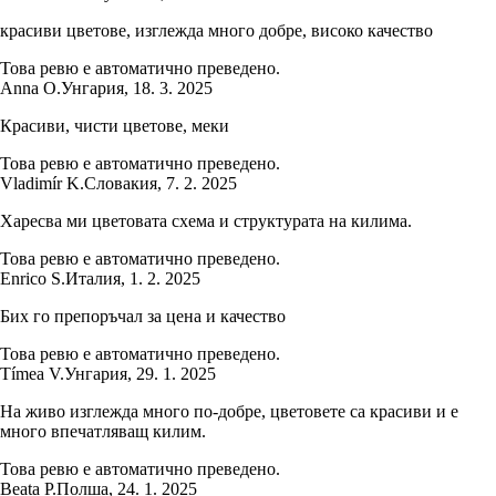
красиви цветове, изглежда много добре, високо качество
Това ревю е автоматично преведено.
Anna O.
Унгария
,
18. 3. 2025
Красиви, чисти цветове, меки
Това ревю е автоматично преведено.
Vladimír K.
Словакия
,
7. 2. 2025
Харесва ми цветовата схема и структурата на килима.
Това ревю е автоматично преведено.
Enrico S.
Италия
,
1. 2. 2025
Бих го препоръчал за цена и качество
Това ревю е автоматично преведено.
Tímea V.
Унгария
,
29. 1. 2025
На живо изглежда много по-добре, цветовете са красиви и е
много впечатляващ килим.
Това ревю е автоматично преведено.
Beata P.
Полша
,
24. 1. 2025