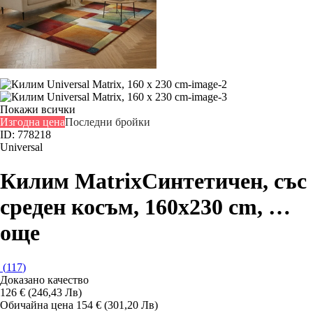
Покажи всички
Изгодна цена
Последни бройки
ID: 778218
Universal
Килим Matrix
Синтетичен, със
среден косъм, 160x230 cm
, …
още
(
117
)
Доказано качество
126 € (246,43 Лв)
Обичайна цена 154 € (301,20 Лв)