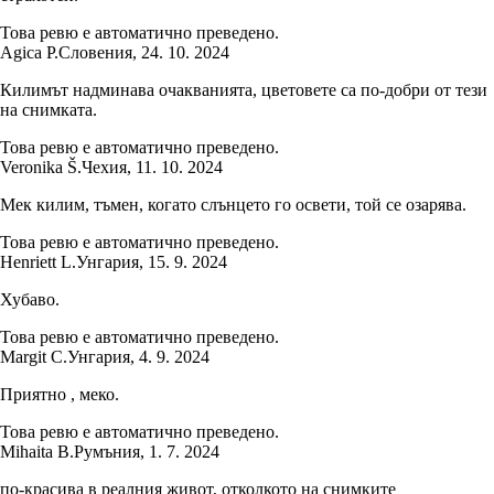
Това ревю е автоматично преведено.
Agica P.
Словения
,
24. 10. 2024
Килимът надминава очакванията, цветовете са по-добри от тези
на снимката.
Това ревю е автоматично преведено.
Veronika Š.
Чехия
,
11. 10. 2024
Мек килим, тъмен, когато слънцето го освети, той се озарява.
Това ревю е автоматично преведено.
Henriett L.
Унгария
,
15. 9. 2024
Хубаво.
Това ревю е автоматично преведено.
Margit C.
Унгария
,
4. 9. 2024
Приятно , меко.
Това ревю е автоматично преведено.
Mihaita B.
Румъния
,
1. 7. 2024
по-красива в реалния живот, отколкото на снимките