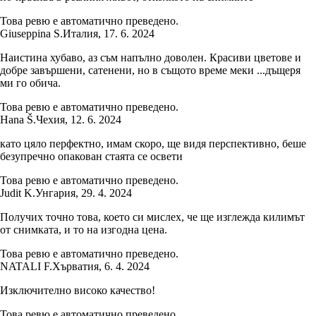
Това ревю е автоматично преведено.
Giuseppina S.
Италия
,
17. 6. 2024
Наистина хубаво, аз съм напълно доволен. Красиви цветове и
добре завършени, сатенени, но в същото време меки ...дъщеря
ми го обича.
Това ревю е автоматично преведено.
Hana Š.
Чехия
,
12. 6. 2024
като цяло перфектно, имам скоро, ще видя перспективно, беше
безупречно опакован стаята се освети
Това ревю е автоматично преведено.
Judit K.
Унгария
,
29. 4. 2024
Получих точно това, което си мислех, че ще изглежда килимът
от снимката, и то на изгодна цена.
Това ревю е автоматично преведено.
NATALI F.
Хърватия
,
6. 4. 2024
Изключително високо качество!
Това ревю е автоматично преведено.