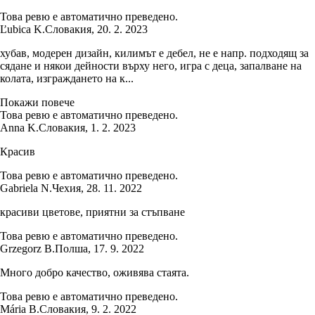
Това ревю е автоматично преведено.
Ľubica K.
Словакия
,
20. 2. 2023
хубав, модерен дизайн, килимът е дебел, не е напр. подходящ за
сядане и някои дейности върху него, игра с деца, запалване на
колата, изграждането на к...
Покажи повече
Това ревю е автоматично преведено.
Anna K.
Словакия
,
1. 2. 2023
Красив
Това ревю е автоматично преведено.
Gabriela N.
Чехия
,
28. 11. 2022
красиви цветове, приятни за стъпване
Това ревю е автоматично преведено.
Grzegorz B.
Полша
,
17. 9. 2022
Много добро качество, оживява стаята.
Това ревю е автоматично преведено.
Mária B.
Словакия
,
9. 2. 2022