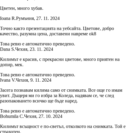
Цветен, много хубав.
Ioana R.
Румъния
,
27. 11. 2024
Точно както презентацията на уебсайта. Цветове, добро
качество, разумна цена, доставени навреме ok8
Това ревю е автоматично преведено.
Dana S.
Чехия
,
23. 11. 2024
Килимът е красив, с прекрасни цветове, много приятен на
допир, мек.
Това ревю е автоматично преведено.
Ivana V.
Чехия
,
9. 11. 2024
Засега познавам килима само от снимката. Все още го имам
увит. Дъщеря ми го избра за Коледа, надявам се, че след
разопаковането всичко ще бъде наред.
Това ревю е автоматично преведено.
Bohumila C.
Чехия
,
27. 10. 2024
Килимът всъщност е по-светъл, отколкото на снимката. Той е
страхотен.