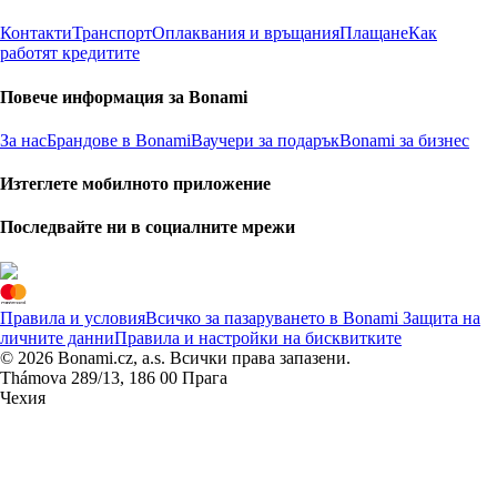
Контакти
Транспорт
Оплаквания и връщания
Плащане
Как
работят кредитите
Повече информация за Bonami
За нас
Брандове в Bonami
Ваучери за подарък
Bonami за бизнес
Изтеглете мобилното приложение
Последвайте ни в социалните мрежи
Правила и условия
Всичко за пазаруването в Bonami
Защита на
личните данни
Правила и настройки на бисквитките
© 2026 Bonami.cz, a.s. Всички права запазени.
Thámova 289/13, 186 00 Прага
Чехия