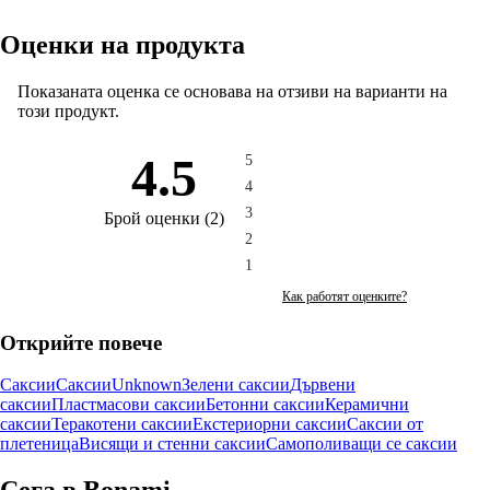
Оценки на продукта
Показаната оценка се основава на отзиви на варианти на
този продукт.
4.5
5
4
3
Брой оценки
(
2
)
2
1
Как работят оценките?
Открийте повече
Саксии
Саксии
Unknown
Зелени саксии
Дървени
саксии
Пластмасови саксии
Бетонни саксии
Керамични
саксии
Теракотени саксии
Екстериорни саксии
Саксии от
плетеница
Висящи и стенни саксии
Самополиващи се саксии