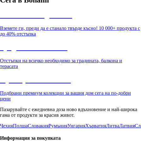
Сега в Bonami
Summer Sale до -40%
Вземете ги, преди да е станало твърде късно! 10 000+ продукта с
до 40% отстъпка
Градина с отстъпка
Отстъпки на всичко необходимо за градината, балкона и
терасата
Премиум с отстъпка
Подбрани премиум колекции за вашия дом сега на по-добри
цени
Пазарувайте с ежедневна доза ново вдъхновение и най-широка
гама от продукти за красив живот.
Чехия
Полша
Словакия
Румъния
Унгария
Хърватия
Литва
Латвия
Сл
Информация за покупката