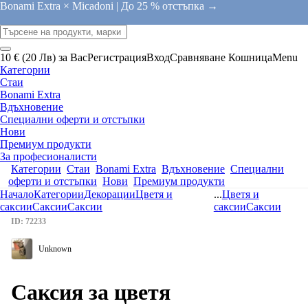
Bonami Extra × Micadoni |
До 25 % отстъпка →
10 € (20 Лв) за Вас
Регистрация
Вход
Сравняване
Кошница
Menu
Категории
Стаи
Bonami Extra
Вдъхновение
Специални оферти и отстъпки
Нови
Премиум продукти
За професионалисти
Категории
Стаи
Bonami Extra
Вдъхновение
Специални
оферти и отстъпки
Нови
Премиум продукти
Начало
Категории
Декорации
Цветя и
...
Цветя и
саксии
Саксии
Саксии
саксии
Саксии
ID: 72233
Unknown
Саксия за цветя