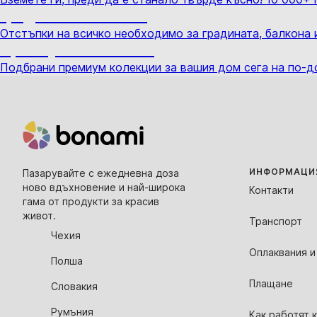
Градина с отстъпка
Отстъпки на всичко необходимо за градината, балкона 
Премиум с отстъпка
Подбрани премиум колекции за вашия дом сега на по-д
ИНФОРМАЦИЯ
Пазарувайте с ежедневна доза
ново вдъхновение и най-широка
Контакти
гама от продукти за красив
живот.
Транспорт
Чехия
Оплаквания и
Полша
Плащане
Словакия
Румъния
Как работят 