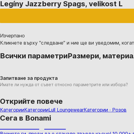
Legíny Jazzberry Spags, velikost L
Изчерпанo
Кликнете върху "следване" и ние ще ви уведомим, когат
Всички параметри
Размери, материал,
Запитване за продукта
Имате ли нужда от съвет относно параметрите или избора?
Открийте повече
Категории
Категории
Lull Loungewear
Категории · Розов
Сега в Bonami
Summer Sale до -40%
Вземете ги, преди да е станало твърде късно! 10 000+