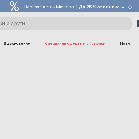
Bonami Extra × Micadoni |
До 25 % отстъпка →
Вдъхновение
Специални оферти и отстъпки
Нови