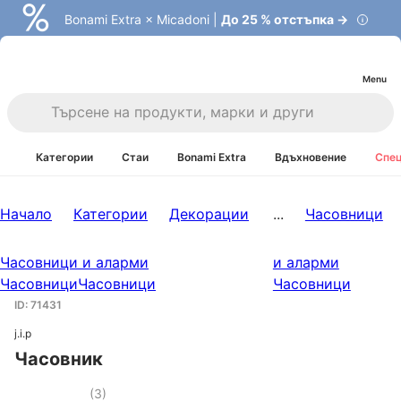
Bonami Extra × Micadoni |
До 25 % отстъпка →
Menu
Категории
Стаи
Bonami Extra
Вдъхновение
Спец
Начало
Категории
Декорации
...
Часовници
Часовници и аларми
и аларми
Часовници
Часовници
Часовници
ID: 71431
j.i.p
Часовник
(
3
)