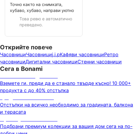
Точно както на снимката,
хубаво, хубаво, направи уютно
Това ревю е автоматично
преведено.
Открийте повече
Часовници
Часовници
j.i.p
Кафяви часовници
Ретро
часовници
Дигитални часовници
Стенни часовници
Сега в Bonami
Summer Sale до -40%
Вземете ги, преди да е станало твърде късно! 10 000+
продукта с до 40% отстъпка
Градина с отстъпка
Отстъпки на всичко необходимо за градината, балкона
и терасата
Премиум с отстъпка
Подбрани премиум колекции за вашия дом сега на по-
добри цени