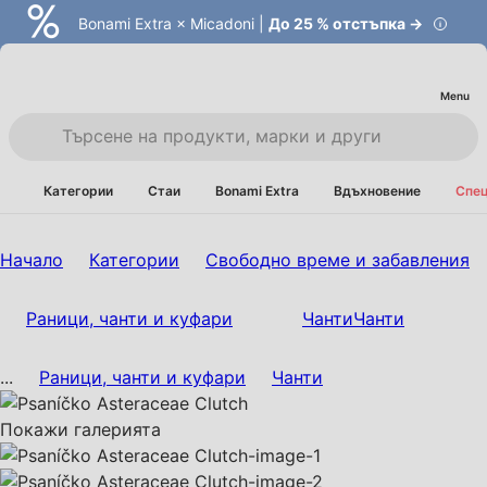
Bonami Extra × Micadoni |
До 25 % отстъпка →
Menu
Категории
Стаи
Bonami Extra
Вдъхновение
Спец
Начало
Категории
Свободно време и забавления
Раници, чанти и куфари
Чанти
Чанти
...
Раници, чанти и куфари
Чанти
Покажи галерията