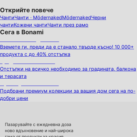
Открийте повече
Чанти
Чанти · Mödernaked
Mödernaked
Черни
чанти
Кожени чанти
Чанти през рамо
Сега в Bonami
Summer Sale до -40%
Вземете ги, преди да е станало твърде късно! 10 000+
продукта с до 40% отстъпка
Градина с отстъпка
Отстъпки на всичко необходимо за градината, балкона
и терасата
Премиум с отстъпка
Подбрани премиум колекции за вашия дом сега на по-
добри цени
Пазарувайте с ежедневна доза
ново вдъхновение и най-широка
гама от продукти за красив