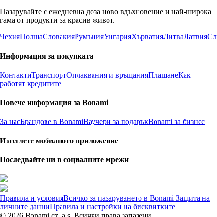
Пазарувайте с ежедневна доза ново вдъхновение и най-широка
гама от продукти за красив живот.
Чехия
Полша
Словакия
Румъния
Унгария
Хърватия
Литва
Латвия
Сл
Информация за покупката
Контакти
Транспорт
Оплаквания и връщания
Плащане
Как
работят кредитите
Повече информация за Bonami
За нас
Брандове в Bonami
Ваучери за подарък
Bonami за бизнес
Изтеглете мобилното приложение
Последвайте ни в социалните мрежи
Правила и условия
Всичко за пазаруването в Bonami
Защита на
личните данни
Правила и настройки на бисквитките
© 2026 Bonami.cz, a.s. Всички права запазени.