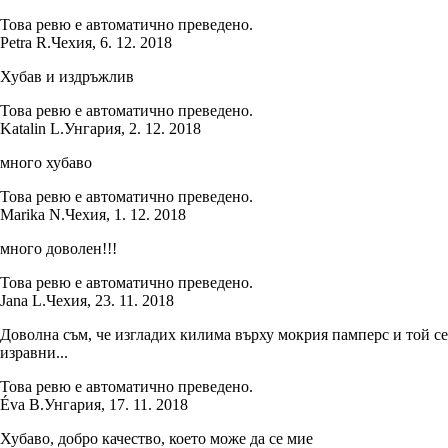
Това ревю е автоматично преведено.
Petra R.
Чехия
,
6. 12. 2018
Хубав и издръжлив
Това ревю е автоматично преведено.
Katalin L.
Унгария
,
2. 12. 2018
много хубаво
Това ревю е автоматично преведено.
Marika N.
Чехия
,
1. 12. 2018
много доволен!!!
Това ревю е автоматично преведено.
Jana L.
Чехия
,
23. 11. 2018
Доволна съм, че изгладих килима върху мокрия памперс и той се
изравни...
Това ревю е автоматично преведено.
Éva B.
Унгария
,
17. 11. 2018
Хубаво, добро качество, което може да се мие