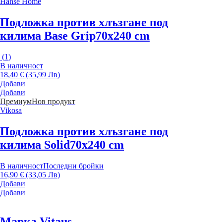
Hanse Home
Подложка против хлъзгане под
килима Base Grip
70x240 cm
(
1
)
В наличност
18,40 € (35,99 Лв)
Добави
Добави
Премиум
Нов продукт
Vikosa
Подложка против хлъзгане под
килима Solid
70x240 cm
В наличност
Последни бройки
16,90 € (33,05 Лв)
Добави
Добави
Марка Vitaus