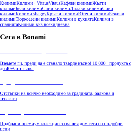
Килими
Килими · Vitaus
Vitaus
Кафяви килими
Жълти
килими
Бели килими
Сини килими
Лилави килими
Сиви
килими
Килими shaggy
Кръгли килими
Ютени килими
Бежови
килими
Тюркоазени килими
Килими в кухнята
Килими в
спалнята
Килими във всекидневна
Сега в Bonami
Summer Sale до -40%
Вземете ги, преди да е станало твърде късно! 10 000+ продукта с
до 40% отстъпка
Градина с отстъпка
Отстъпки на всичко необходимо за градината, балкона и
терасата
Премиум с отстъпка
Подбрани премиум колекции за вашия дом сега на по-добри
цени