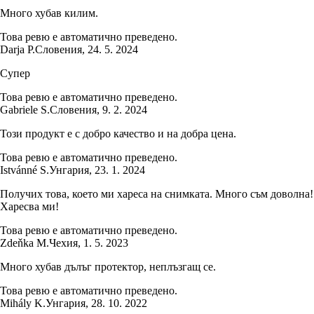
Много хубав килим.
Това ревю е автоматично преведено.
Darja P.
Словения
,
24. 5. 2024
Супер
Това ревю е автоматично преведено.
Gabriele S.
Словения
,
9. 2. 2024
Този продукт е с добро качество и на добра цена.
Това ревю е автоматично преведено.
Istvánné S.
Унгария
,
23. 1. 2024
Получих това, което ми хареса на снимката. Много съм доволна!
Харесва ми!
Това ревю е автоматично преведено.
Zdeňka M.
Чехия
,
1. 5. 2023
Много хубав дълъг протектор, неплъзгащ се.
Това ревю е автоматично преведено.
Mihály K.
Унгария
,
28. 10. 2022