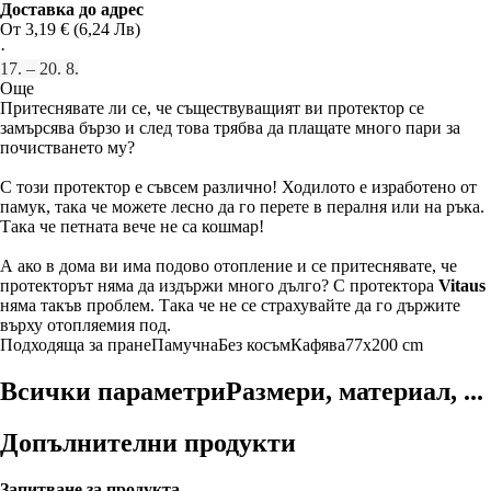
Доставка до адрес
От 3,19 € (6,24 Лв)
·
17. – 20. 8.
Още
Притеснявате ли се, че съществуващият ви протектор се
замърсява бързо и след това трябва да плащате много пари за
почистването му?
С този протектор е съвсем различно! Ходилото е изработено от
памук, така че можете лесно да го перете в пералня или на ръка.
Така че петната вече не са кошмар!
А ако в дома ви има подово отопление и се притеснявате, че
протекторът няма да издържи много дълго? С протектора
Vitaus
няма такъв проблем. Така че не се страхувайте да го държите
върху отопляемия под.
Подходяща за пране
Памучна
Без косъм
Кафява
77x200 cm
Всички параметри
Размери, материал, ...
Допълнителни продукти
Запитване за продукта