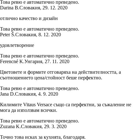
Това ревю е автоматично преведено.
Darina B.
Словакия
,
29. 12. 2020
отлично качество и дизайн
Това ревю е автоматично преведено.
Peter Š.
Словакия
,
8. 12. 2020
удовлетворение
Това ревю е автоматично преведено.
Ferencné K.
Унгария
,
27. 11. 2020
Цветовете и формите отговаряха на действителността, а
съотношението цена/стойност беше перфектно.
Това ревю е автоматично преведено.
Jana D.
Словакия
,
4. 9. 2020
Килимите Vitaus Versace също са перфектни, за съжаление не
мога да използвам всички.
Това ревю е автоматично преведено.
Zuzana K.
Словакия
,
29. 3. 2020
Точно това исках за кухнята, благодаря.