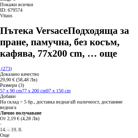
Покажи всички
ID: 679574
Vitaus
Пътека Versace
Подходяща за
пране, памучна, без косъм,
кафява, 77x200 cm
, …
още
(
273
)
Доказано качество
29,90 € (58,48 Лв)
Размери (3)
57 x 90 cm
77 x 200 cm
97 x 150 cm
Добави
На склад > 5 бр., доставка веднага
В наличност, доставяме
веднага
Лично получаване
От 2,19 € (4,28 Лв)
·
14. – 19. 8.
Още