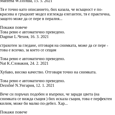
Marzena W.
Полша
,
15. 5. 2021
Тя е точно като описанието, бих казала, че всъщност е по-
красива и гръцкият модел изглежда елегантен, тя е практична,
защото може да се пере в пералня...
Покажи повече
Това ревю е автоматично преведено.
Dagmar L.
Чехия
,
16. 3. 2021
страхотен за гледане, отговаря на снимката, може да се пере -
това е всичко, за което се сещам
Това ревю е автоматично преведено.
Nat K.
Словакия
,
24. 2. 2021
Хубаво, високо качество. Отговаря точно на снимката.
Това ревю е автоматично преведено.
Dezsőné N.
Унгария
,
12. 1. 2021
Вече си поръчах подобен и въпреки, че заради цвета (на
снимката се вижда същия ) бих искала същия, това е перфектен
килим, може би малко по-дебел. Хар...
Покажи повече