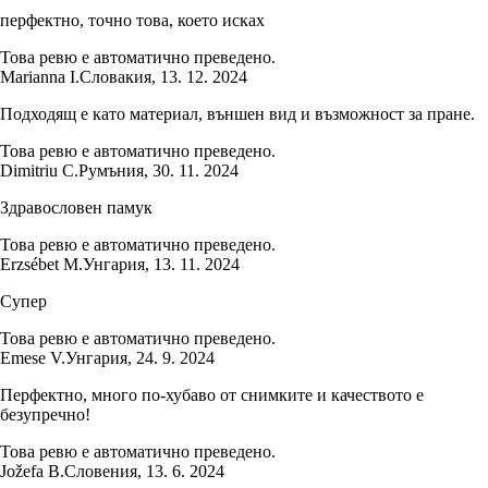
перфектно, точно това, което исках
Това ревю е автоматично преведено.
Marianna I.
Словакия
,
13. 12. 2024
Подходящ е като материал, външен вид и възможност за пране.
Това ревю е автоматично преведено.
Dimitriu C.
Румъния
,
30. 11. 2024
Здравословен памук
Това ревю е автоматично преведено.
Erzsébet M.
Унгария
,
13. 11. 2024
Супер
Това ревю е автоматично преведено.
Emese V.
Унгария
,
24. 9. 2024
Перфектно, много по-хубаво от снимките и качеството е
безупречно!
Това ревю е автоматично преведено.
Jožefa B.
Словения
,
13. 6. 2024