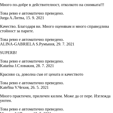
Много по-добре в действителност, отколкото на снимката!!!
Това ревю е автоматично преведено.
Jurga A.
Литва
,
15. 9. 2021
Качество. Благодаря ви. Много оценявам и много справедлива
стойност за парите.
Това ревю е автоматично преведено.
ALINA-GABRIELA S.
Румъния
,
29. 7. 2021
SUPERB!
Това ревю е автоматично преведено.
Katarína J.
Словакия
,
28. 7. 2021
Красиви са, доволна съм от цената и качеството
Това ревю е автоматично преведено.
Kateřina V.
Чехия
,
26. 5. 2021
Много практичен, приличен килим. Може да се пере. Изглежда
уютен.
Това ревю е автоматично преведено.