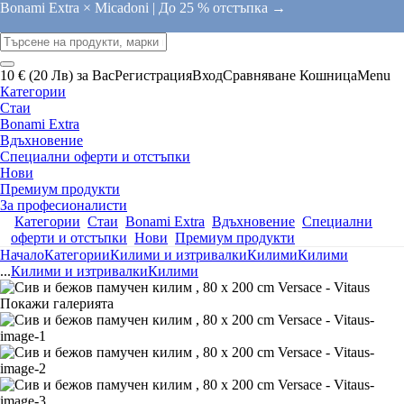
Bonami Extra × Micadoni |
До 25 % отстъпка →
10 € (20 Лв) за Вас
Регистрация
Вход
Сравняване
Кошница
Menu
Категории
Стаи
Bonami Extra
Вдъхновение
Специални оферти и отстъпки
Нови
Премиум продукти
За професионалисти
Категории
Стаи
Bonami Extra
Вдъхновение
Специални
оферти и отстъпки
Нови
Премиум продукти
Начало
Категории
Килими и изтривалки
Килими
Килими
...
Килими и изтривалки
Килими
Покажи галерията