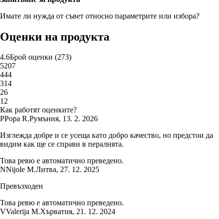
Имате ли нужда от съвет относно параметрите или избора?
Оценки на продукта
4.6
Брой оценки
(
273
)
5
207
4
44
3
14
2
6
1
2
Как работят оценките?
P
Popa R.
Румъния
,
13. 2. 2026
Изглежда добре и се усеща като добро качество, но предстои да
видим как ще се справи в пералнята.
Това ревю е автоматично преведено.
N
Nijole M.
Литва
,
27. 12. 2025
Превъзходен
Това ревю е автоматично преведено.
V
Valerija M.
Хърватия
,
21. 12. 2024