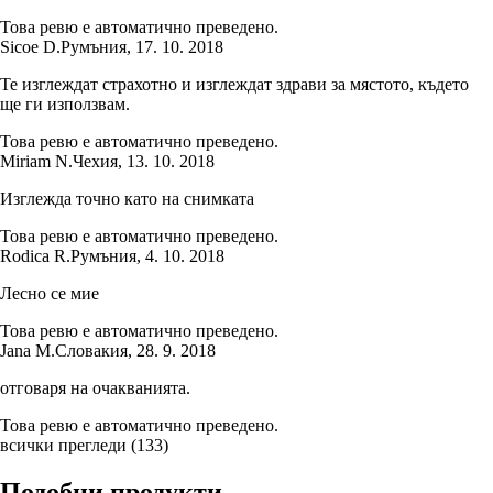
Това ревю е автоматично преведено.
Sicoe D.
Румъния
,
17. 10. 2018
Те изглеждат страхотно и изглеждат здрави за мястото, където
ще ги използвам.
Това ревю е автоматично преведено.
Miriam N.
Чехия
,
13. 10. 2018
Изглежда точно като на снимката
Това ревю е автоматично преведено.
Rodica R.
Румъния
,
4. 10. 2018
Лесно се мие
Това ревю е автоматично преведено.
Jana M.
Словакия
,
28. 9. 2018
отговаря на очакванията.
Това ревю е автоматично преведено.
всички прегледи
(
133
)
Подобни продукти