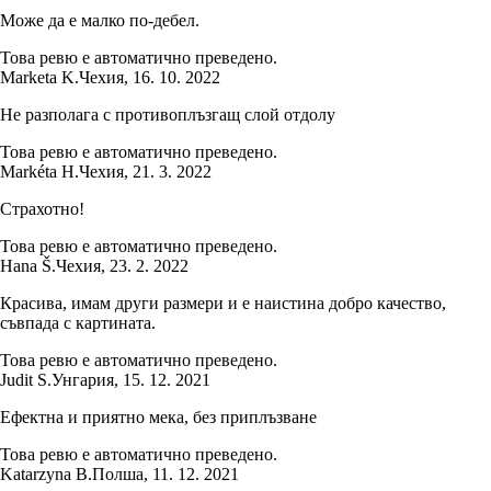
Може да е малко по-дебел.
Това ревю е автоматично преведено.
Marketa K.
Чехия
,
16. 10. 2022
Не разполага с противоплъзгащ слой отдолу
Това ревю е автоматично преведено.
Markéta H.
Чехия
,
21. 3. 2022
Страхотно!
Това ревю е автоматично преведено.
Hana Š.
Чехия
,
23. 2. 2022
Красива, имам други размери и е наистина добро качество,
съвпада с картината.
Това ревю е автоматично преведено.
Judit S.
Унгария
,
15. 12. 2021
Ефектна и приятно мека, без приплъзване
Това ревю е автоматично преведено.
Katarzyna B.
Полша
,
11. 12. 2021