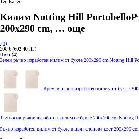
Ted Baker
Килим Notting Hill Portobello
Р
200x290 cm
, …
още
(
3
)
308 € (602,40 Лв)
Цвят (4)
Зелен ръчно изработен килим от букле 200x290 cm Notting Hill Por
Кремав ръчно изработен килим от букле 200x2
Тъмносив ръчно изработен килим от букле 200x290 cm Notting Hill
Ръчно изработен килим от букле в цвят слонова кост 200x290 cm No