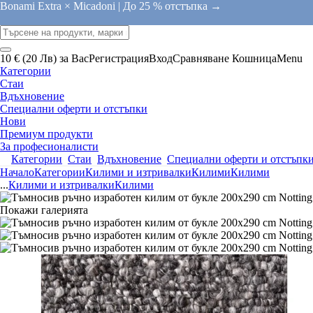
Bonami Extra × Micadoni |
До 25 % отстъпка →
10 € (20 Лв) за Вас
Регистрация
Вход
Сравняване
Кошница
Menu
Категории
Стаи
Вдъхновение
Специални оферти и отстъпки
Нови
Премиум продукти
За професионалисти
Категории
Стаи
Вдъхновение
Специални оферти и отстъпк
Начало
Категории
Килими и изтривалки
Килими
Килими
...
Килими и изтривалки
Килими
Покажи галерията