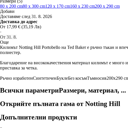
Размери (5)
80 x 200 cm
80 x 300 cm
120 x 170 cm
160 x 230 cm
200 x 290 cm
Добави
Доставяме след 31. 8. 2026
Доставка до адрес
От 17,99 € (35,19 Лв)
·
От 31. 8.
Още
Килимът Notting Hill Portobello на Ted Baker е ръчно тъкан и в
полиестер.
Благодарение на висококачествения материал килимът е много из
приставка за четка.
Ръчно изработен
Синтетичен
Букле
Без косъм
Тъмносив
200x290 c
Всички параметри
Размери, материал, ...
Открийте пълната гама от Notting Hill
Допълнителни продукти