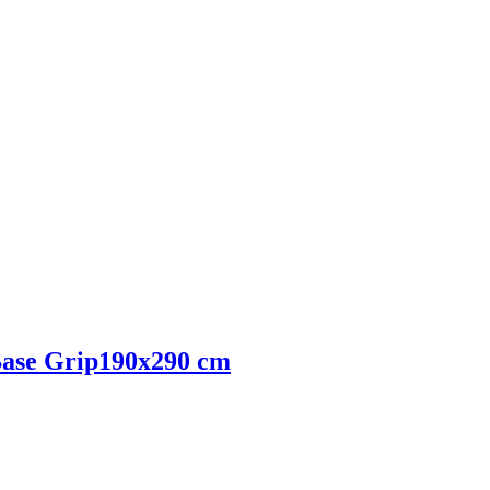
ase Grip
190x290 cm