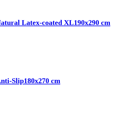
tural Latex-coated XL
190x290 cm
ti-Slip
180x270 cm