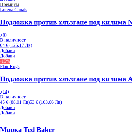
Премиум
Lorena Canals
Подложка против хлъзгане под килима Na
(
6
)
В наличност
64 € (125,17 Лв)
Добави
Добави
-15%
Flair Rugs
Подложка против хлъзгане под килима An
(
14
)
В наличност
45 € (88,01 Лв)
53 € (103,66 Лв)
Добави
Добави
Марка Ted Baker