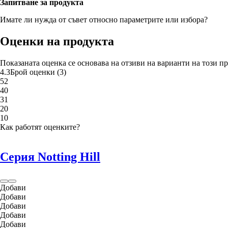
Запитване за продукта
Имате ли нужда от съвет относно параметрите или избора?
Оценки на продукта
Показаната оценка се основава на отзиви на варианти на този пр
4.3
Брой оценки
(
3
)
5
2
4
0
3
1
2
0
1
0
Как работят оценките?
Серия Notting Hill
Добави
Добави
Добави
Добави
Добави