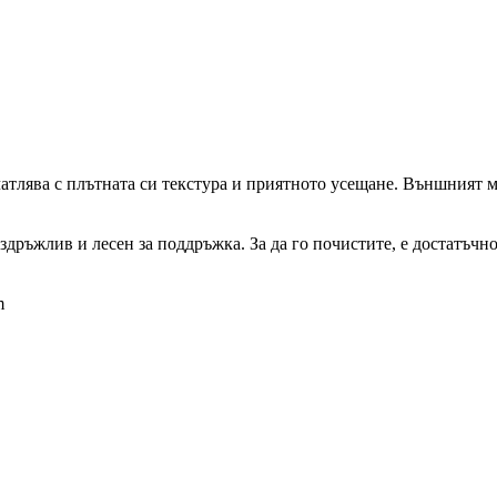
печатлява с плътната си текстура и приятното усещане. Външният 
дръжлив и лесен за поддръжка. За да го почистите, е достатъчно
m