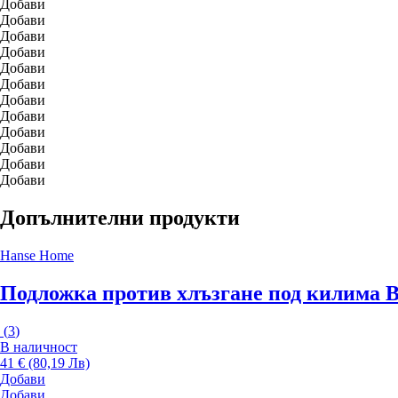
Добави
Добави
Добави
Добави
Добави
Добави
Добави
Добави
Добави
Добави
Добави
Добави
Допълнителни продукти
Hanse Home
Подложка против хлъзгане под килима B
(
3
)
В наличност
41 € (80,19 Лв)
Добави
Добави