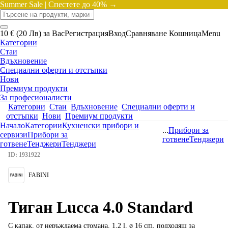
Summer Sale |
Спестете до 40% →
10 € (20 Лв) за Вас
Регистрация
Вход
Сравняване
Кошница
Menu
Категории
Стаи
Вдъхновение
Специални оферти и отстъпки
Нови
Премиум продукти
За професионалисти
Категории
Стаи
Вдъхновение
Специални оферти и
отстъпки
Нови
Премиум продукти
Начало
Категории
Кухненски прибори и
...
Прибори за
сервизи
Прибори за
готвене
Тенджери
готвене
Тенджери
Тенджери
ID: 1931922
FABINI
Тиган Lucca 4.0 Standard
С капак, от неръждаема стомана, 1,2 l, ø 16 cm, подходящ за