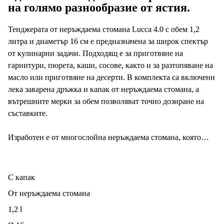
на голямо разнообразие от ястия.
Тенджерата от неръждаема стомана Lucca 4.0 с обем 1,2
литра и диаметър 16 см е предназначена за широк спектър
от кулинарни задачи. Подходящ е за приготвяне на
гарнитури, пюрета, каши, сосове, както и за разтопяване на
масло или приготвяне на десерти. В комплекта са включени
лека заварена дръжка и капак от неръждаема стомана, а
вътрешните мерки за обем позволяват точно дозиране на
съставките.
Изработен е от многослойна неръждаема стомана, която
осигурява перфектно разпределение на топлината до
ръбовете и висока издръжливост при ежедневна употреба.
Изпълнението без заварки подчертава минималистичния
С капак
дизайн, улеснява поддръжката и допринася за дългия
От неръждаема стомана
експлоатационен живот. Съдовете от неръждаема стомана
са 100% безопасни за здравето и могат да се използват на
1,2 l
всички видове готварски печки, включително