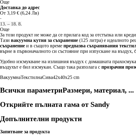
Още
Доставка до адрес
От 3,19 € (6,24 Лв)
·
13. – 18. 8.
Още
За този продукт не може да се прилага код за отстъпка или креди
Тази
вакуумна кутия за съхранение
(125 литра) е идеалното р
съхранение
и в същото време
предпазва съхранявания тексти
върне в първоначалното си състояние при изпускане на въздух, 
Удобно изсмукване на излишния въздух с домашната прахосмукачк
въздухът е бил изсмукан. Също така разполага с
прозрачни проз
Вакуумна
Текстилна
Сива
42x40x25 cm
Всички параметри
Размери, материал, ...
Открийте пълната гама от Sandy
Допълнителни продукти
Запитване за продукта