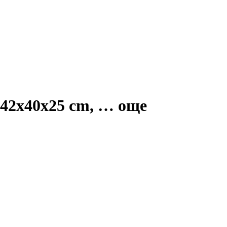
 42x40x25 cm
, …
още