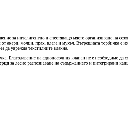
т
ешение за интелигентно и спестяващо място организиране на сез
л
от акари, молци, прах, влага и мухъл. Вътрешната торбичка е из
без да уврежда текстилните влакна.
а. Благодарение на еднопосочния клапан не е необходимо да се п
орци
за лесно разпознаване на съдържанието и интегрирани каи