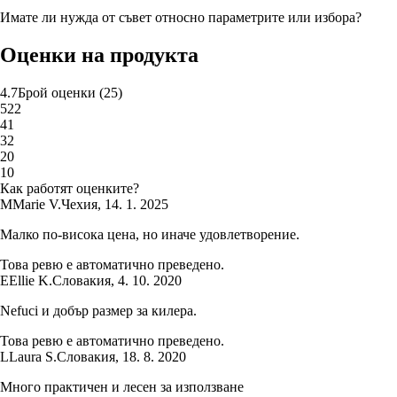
Имате ли нужда от съвет относно параметрите или избора?
Оценки на продукта
4.7
Брой оценки
(
25
)
5
22
4
1
3
2
2
0
1
0
Как работят оценките?
M
Marie V.
Чехия
,
14. 1. 2025
Малко по-висока цена, но иначе удовлетворение.
Това ревю е автоматично преведено.
E
Ellie K.
Словакия
,
4. 10. 2020
Nefuci и добър размер за килера.
Това ревю е автоматично преведено.
L
Laura S.
Словакия
,
18. 8. 2020
Много практичен и лесен за използване