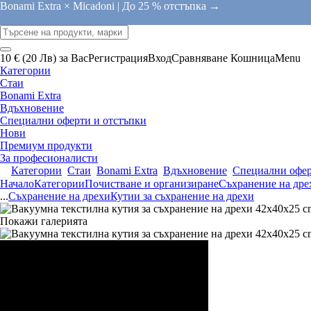
Bonami Extra × Micadoni |
До 25 % отстъпка →
10 € (20 Лв) за Вас
Регистрация
Вход
Сравняване
Кошница
Menu
Категории
Стаи
Bonami Extra
Вдъхновение
Специални оферти и отстъпки
Нови
Премиум продукти
За професионалисти
Категории
Стаи
Bonami Extra
Вдъхновение
Специални офер
Начало
Категории
Почистване и организиране
Съхранение на дре
...
Съхранение на дрехи
Кутии за съхранение на дрехи
Покажи галерията