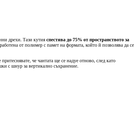
онни дрехи. Тази кутия
спестява до 75% от пространството за
работена от полимер с памет на формата, който й позволява да се
ритеснявате, че чантата ще се надуе отново, след като
шки с шнур за вертикално съхранение.