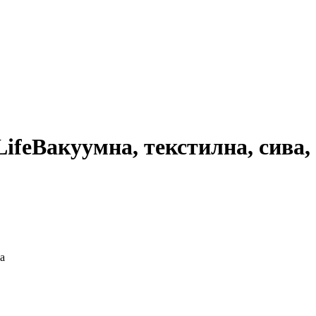
Life
Вакуумна, текстилна, сива,
а