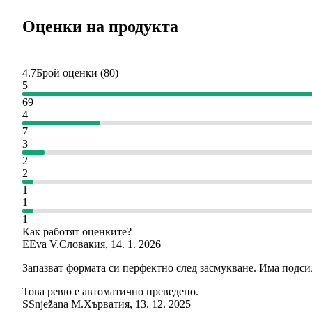
Оценки на продукта
4.7
Брой оценки
(
80
)
5
69
4
7
3
2
2
1
1
1
Как работят оценките?
E
Eva V.
Словакия
,
14. 1. 2026
Запазват формата си перфектно след засмукване. Има подсил
Това ревю е автоматично преведено.
S
Snježana M.
Хърватия
,
13. 12. 2025