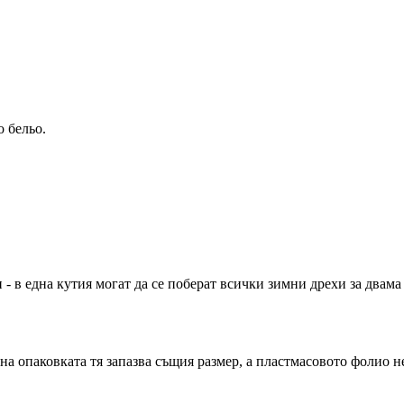
 бельо.
- в една кутия могат да се поберат всички зимни дрехи за двам
на опаковката тя запазва същия размер, а пластмасовото фолио н