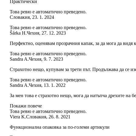
Практически
Това ревю е автоматично преведено.
Словакия
,
23. 1. 2024
Това ревю е автоматично преведено.
Šárka H.
Чехия
,
27. 12. 2023
Перфектно, оценявам прозрачния капак, за да мога да видя 
Това ревю е автоматично преведено.
Sandra A.
Чехия
,
9. 7. 2023
Страхотно нещо, купувам за трети път. Продължава да се изс
Това ревю е автоматично преведено.
Sandra A.
Чехия
,
13. 1. 2022
За мен това е страхотно нещо, мога да натъпча дрехите на бе
Покажи повече
Това ревю е автоматично преведено.
Viera K.
Словакия
,
26. 8. 2021
Функционална опаковка за по-големи артикули