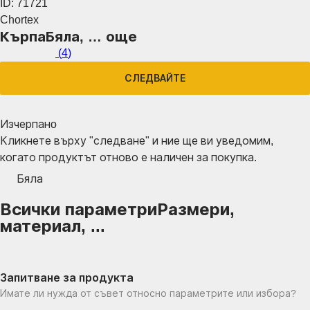
ID: 71721
Chortex
Кърпа
Бяла
, …
още
(
4
)
СЛЕДВАЙТЕ
Изчерпанo
Кликнете върху "следване" и ние ще ви уведомим,
когато продуктът отново е наличен за покупка.
Бяла
Всички параметри
Размери,
материал, ...
Запитване за продукта
Имате ли нужда от съвет относно параметрите или избора?