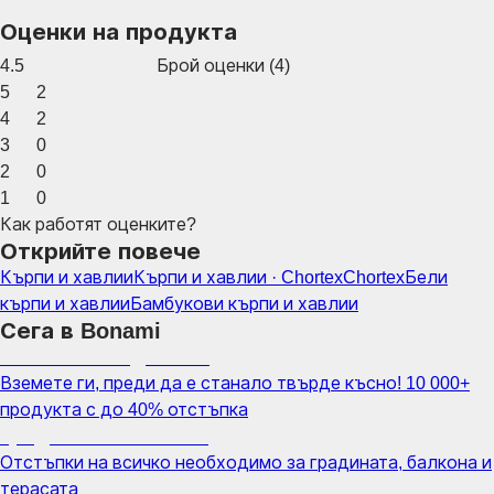
Оценки на продукта
4.5
Брой оценки
(
4
)
5
2
4
2
3
0
2
0
1
0
Как работят оценките?
Открийте повече
Кърпи и хавлии
Кърпи и хавлии · Chortex
Chortex
Бели
кърпи и хавлии
Бамбукови кърпи и хавлии
Сега в Bonami
Summer Sale до -40%
Вземете ги, преди да е станало твърде късно! 10 000+
продукта с до 40% отстъпка
Градина с отстъпка
Отстъпки на всичко необходимо за градината, балкона и
терасата