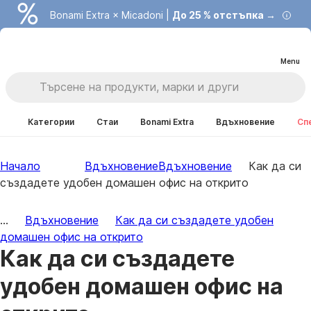
Bonami Extra × Micadoni |
До 25 % отстъпка →
Menu
Категории
Стаи
Bonami Extra
Вдъхновение
Сп
Начало
Вдъхновение
Вдъхновение
Как да си
създадете удобен домашен офис на открито
...
Вдъхновение
Как да си създадете удобен
домашен офис на открито
Как да си създадете
удобен домашен офис на