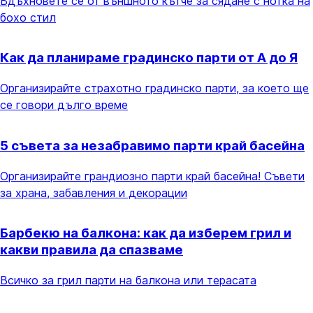
Вдъхновете се от външното кътче за сядане с нотка на
бохо стил
Как да планираме градинско парти от А до Я
Организирайте страхотно градинско парти, за което ще
се говори дълго време
5 съвета за незабравимо парти край басейна
Организирайте грандиозно парти край басейна! Съвети
за храна, забавления и декорации
Барбекю на балкона: как да изберем грил и
какви правила да спазваме
Всичко за грил парти на балкона или терасата