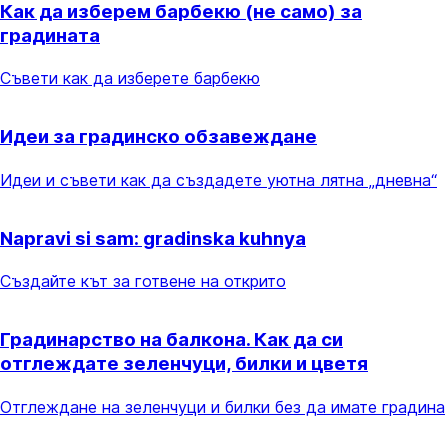
Как да изберем барбекю (не само) за
градината
Съвети как да изберете барбекю
Идеи за градинско обзавеждане
Идеи и съвети как да създадете уютна лятна „дневна“
Napravi si sam: gradinska kuhnya
Създайте кът за готвене на открито
Градинарство на балкона. Как да си
отглеждате зеленчуци, билки и цветя
Отглеждане на зеленчуци и билки без да имате градина