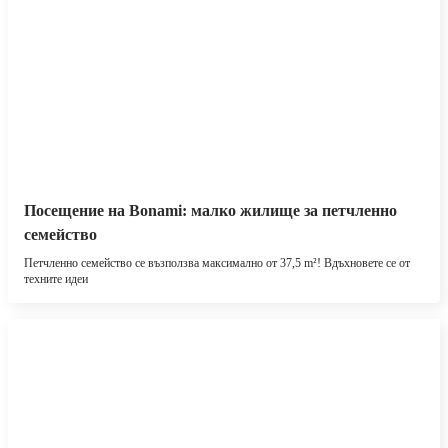
Посещение на Bonami: малко жилище за петчленно
семейство
Петчленно семейство се възползва максимално от 37,5 m²! Вдъхновете се от
техните идеи