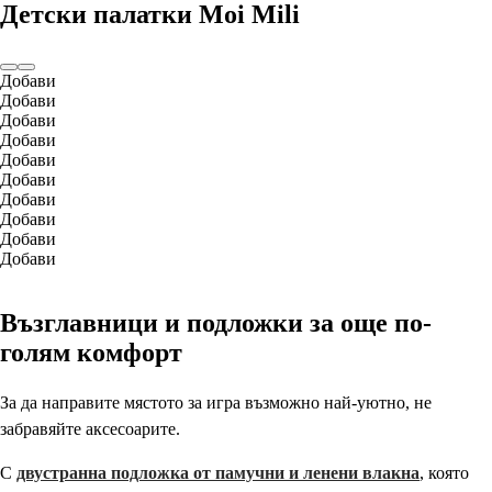
Детски палатки Moi Mili
Добави
Добави
Добави
Добави
Добави
Добави
Добави
Добави
Добави
Добави
Възглавници и подложки за още по-
голям комфорт
За да направите мястото за игра възможно най-уютно, не
забравяйте аксесоарите.
С
двустранна подложка от памучни и ленени влакна
, която