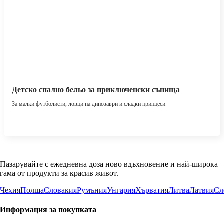
Детско спално бельо за приключенски сънища
За малки футболисти, ловци на динозаври и сладки принцеси
Пазарувайте с ежедневна доза ново вдъхновение и най-широка
гама от продукти за красив живот.
Чехия
Полша
Словакия
Румъния
Унгария
Хърватия
Литва
Латвия
Сл
Информация за покупката