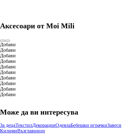
Аксесоари от Moi Mili
Добави
Добави
Добави
Добави
Добави
Добави
Добави
Добави
Добави
Добави
Може да ви интересува
За деца
Текстил
Декорации
Одеяла
Бебешки играчки
Завеси
Килими
Възглавници