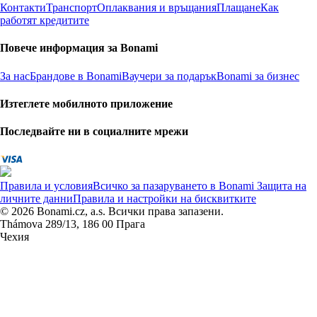
Контакти
Транспорт
Оплаквания и връщания
Плащане
Как
работят кредитите
Повече информация за Bonami
За нас
Брандове в Bonami
Ваучери за подарък
Bonami за бизнес
Изтеглете мобилното приложение
Последвайте ни в социалните мрежи
Правила и условия
Всичко за пазаруването в Bonami
Защита на
личните данни
Правила и настройки на бисквитките
© 2026 Bonami.cz, a.s. Всички права запазени.
Thámova 289/13, 186 00 Прага
Чехия