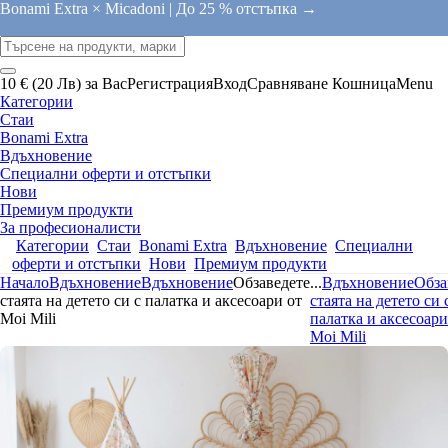
Bonami Extra × Micadoni |
До 25 % отстъпка →
10 € (20 Лв) за Вас
Регистрация
Вход
Сравняване
Кошница
Menu
Категории
Стаи
Bonami Extra
Вдъхновение
Специални оферти и отстъпки
Нови
Премиум продукти
За професионалисти
Категории
Стаи
Bonami Extra
Вдъхновение
Специални
оферти и отстъпки
Нови
Премиум продукти
Начало
Вдъхновение
Вдъхновение
Обзаведете
...
Вдъхновение
Обза
стаята на детето си с палатка и аксесоари от
стаята на детето си 
Moi Mili
палатка и аксесоари
Moi Mili