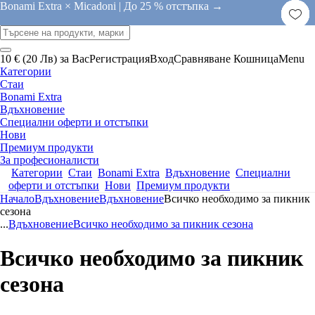
Bonami Extra × Micadoni |
До 25 % отстъпка →
10 € (20 Лв) за Вас
Регистрация
Вход
Сравняване
Кошница
Menu
Категории
Стаи
Bonami Extra
Вдъхновение
Специални оферти и отстъпки
Нови
Премиум продукти
За професионалисти
Категории
Стаи
Bonami Extra
Вдъхновение
Специални
оферти и отстъпки
Нови
Премиум продукти
Начало
Вдъхновение
Вдъхновение
Всичко необходимо за пикник
сезона
...
Вдъхновение
Всичко необходимо за пикник сезона
Всичко необходимо за пикник
сезона