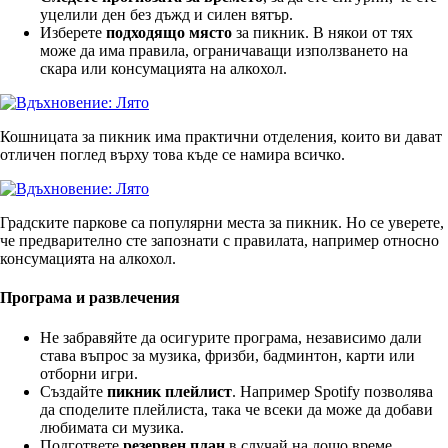
уцелили ден без дъжд и силен вятър.
Изберете
подходящо място
за пикник. В някои от тях
може да има правила, ограничаващи използването на
скара или консумацията на алкохол.
Кошницата за пикник има практични отделения, които ви дават
отличен поглед върху това къде се намира всичко.
Градските паркове са популярни места за пикник. Но се уверете,
че предварително сте запознати с правилата, например относно
консумацията на алкохол.
Програма и развлечения
Не забравяйте да осигурите програма, независимо дали
става въпрос за музика, фризби, бадминтон, карти или
отборни игри.
Създайте
пикник плейлист
. Например Spotify позволява
да споделите плейлиста, така че всеки да може да добави
любимата си музика.
Подгответе
резервен план
в случай на лошо време.