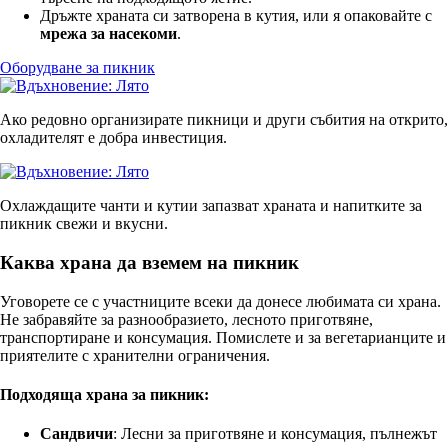
Дръжте храната си затворена в кутия, или я опаковайте с
мрежа за насекоми
.
Оборудване за пикник
Ако редовно организирате пикници и други събития на открито,
охладителят е добра инвестиция.
Охлаждащите чанти и кутии запазват храната и напитките за
пикник свежи и вкусни.
Каква храна да вземем на пикник
Уговорете се с участниците всеки да донесе любимата си храна.
Не забравяйте за разнообразието, лесното приготвяне,
транспортиране и консумация. Помислете и за вегетарианците и
приятелите с хранителни ограничения.
Подходяща храна за пикник:
Сандвичи
: Лесни за приготвяне и консумация, пълнежът