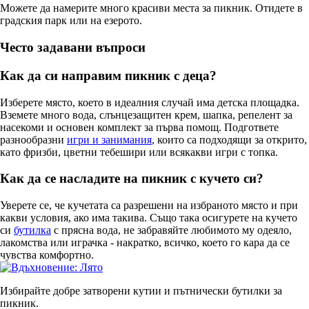
Можете да намерите много красиви места за пикник. Отидете в
градския парк или на езерото.
Често задавани въпроси
Как да си направим пикник с деца?
Изберете място, което в идеалния случай има детска площадка.
Вземете много вода, слънцезащитен крем, шапка, репелент за
насекоми и основен комплект за първа помощ. Подгответе
разнообразни
игри и занимания
, които са подходящи за открито,
като фризби, цветни тебешири или всякакви игри с топка.
Как да се насладите на пикник с кучето си?
Уверете се, че кучетата са разрешени на избраното място и при
какви условия, ако има такива. Също така осигурете на кучето
си
бутилка
с прясна вода, не забравяйте любимото му одеяло,
лакомства или играчка - накратко, всичко, което го кара да се
чувства комфортно.
Избирайте добре затворени кутии и пътнически бутилки за
пикник.