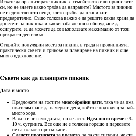
Искате да организирате пикник за семейството или приятелите
си, но не знаете какво трябва да направите? Мястото за пикник
не е единственото нещо, което трябва да планирате
предварително. Също толкова важно е да решите каква храна да
донесете на пикника и какви забавления и оборудване да
осигурите, за да можете да се възползвате максимално от този
прекрасен ден навън.
Открийте популярни места за пикник в града и провинцията,
практически съвети и трикове за планиране на пикник и още
много вдъхновение.
Съвети как да планирате пикник
Дата и място
Предложете на гостите
многобройни дати
, така че да има
по-голям шанс да намерите деня, който е подходящ за най-
много хора.
Важна е не само датата, но и часът.
Идеалното време
е 9-
10 ч. сутринта. Все още не е толкова горещо и парковете
не са толкова претъпкани.
Следете прогнозата за времето
, за да сте сигурни, че сте