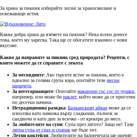
За храна за пикник избирайте лесни за храносмилане и
освежаващи ястия.
Каква добра храна да вземете на пикник? Нека всеки донесе
това, което му харесва. Така ще се обогатите взаимно с нови
вкусове.
Какво да направите за пикник сред природата? Рецепти, с
които можете да се справите с лекота
За месоядните
: Ако търсите ястие за пикник, което е
идеално за голяма група хора, опитайте тези
месни
шишчета
.
За вегетарианците
: Опитайте
макарони със сос от чушки
,
например, или може би
раклет
, който може да се приготви
по десетки начини.
Нетрадиционна разядка
:
Балканският айвар
може да се
използва като намазка върху сладкиши, пълнеж за
сандвичи и като дип за всичко - от крекери до месо.
За любителите на супи
: Супа през лятото? Защо не! Тази
лятна супа от грах и спанак
ще бъде хит.
Летни коктейли
: Любителите на балончетата ще оценят