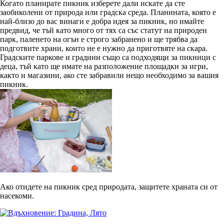
Когато планирате пикник изберете дали искате да сте
заобиколени от природа или градска среда. Планината, която е
най-близо до вас винаги е добра идея за пикник, но имайте
предвид, че тъй като много от тях са със статут на природен
парк, паленето на огън е строго забранено и ще трябва да
подготвите храни, които не е нужно да приготвяте на скара.
Градските паркове и градини също са подходящи за пикници с
деца, тъй като ще имате на разположение площадки за игри,
както и магазини, ако сте забравили нещо необходимо за вашия
пикник.
Ако отидете на пикник сред природата, защитете храната си от
насекоми.