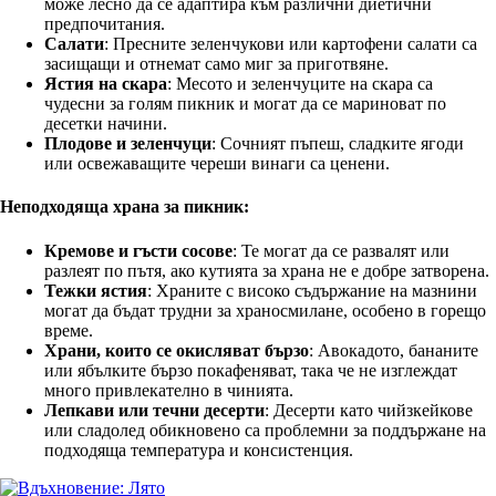
може лесно да се адаптира към различни диетични
предпочитания.
Салати
: Пресните зеленчукови или картофени салати са
засищащи и отнемат само миг за приготвяне.
Ястия на скара
: Месото и зеленчуците на скара са
чудесни за голям пикник и могат да се мариноват по
десетки начини.
Плодове и зеленчуци
: Сочният пъпеш, сладките ягоди
или освежаващите череши винаги са ценени.
Неподходяща храна за пикник:
Кремове и гъсти сосове
: Те могат да се развалят или
разлеят по пътя, ако кутията за храна не е добре затворена.
Тежки ястия
: Храните с високо съдържание на мазнини
могат да бъдат трудни за храносмилане, особено в горещо
време.
Храни, които се окисляват бързо
: Авокадото, бананите
или ябълките бързо покафеняват, така че не изглеждат
много привлекателно в чинията.
Лепкави или течни десерти
: Десерти като чийзкейкове
или сладолед обикновено са проблемни за поддържане на
подходяща температура и консистенция.