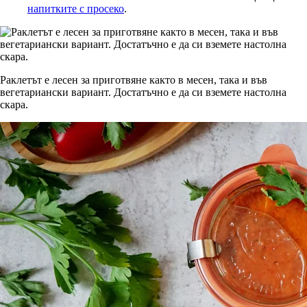
напитките с просеко
.
Раклетът е лесен за приготвяне както в месен, така и във
вегетариански вариант. Достатъчно е да си вземете настолна
скара.