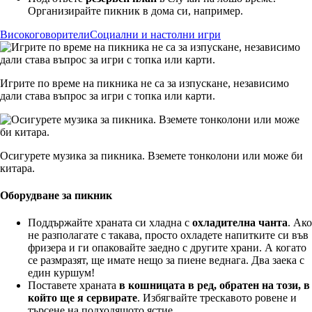
Организирайте пикник в дома си, например.
Високоговорители
Социални и настолни игри
Игрите по време на пикника не са за изпускане, независимо
дали става въпрос за игри с топка или карти.
Осигурете музика за пикника. Вземете тонколони или може би
китара.
Оборудване за пикник
Поддържайте храната си хладна с
охладителна чанта
. Ако
не разполагате с такава, просто охладете напитките си във
фризера и ги опаковайте заедно с другите храни. А когато
се размразят, ще имате нещо за пиене веднага. Два заека с
един куршум!
Поставете храната
в кошницата в ред, обратен на този, в
който ще я сервирате
. Избягвайте трескавото ровене и
търсене на подходящото ястие.