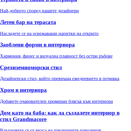
Най-доброто според нашите дизайнери
Летен бар на терасата
Насладете се на освежаващи напитки на открито
Заоблени форми в интериора
Хармония, финес и визуална плавност без остри ръбове
Средиземноморски стил
Дизайнерски стил, който превръща ежедневието в почивка
Хром в интериора
Добавете очарователен хромиран блясък към интериора
Дом като на баба: как да създадете интериор в
стил Grandmacore
Вдъхновете се от вкуса на предишните поколения