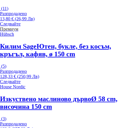
(
11
)
Разпродадено
13,80 € (26,99 Лв)
Следвайте
Премиум
Hübsch
Килим Sage
Ютен, букле, без косъм,
кръгъл, кафяв, ø 150 cm
(
5
)
Разпродадено
128,33 € (250,99 Лв)
Следвайте
House Nordic
Изкуствено маслиново дърво
Ø 58 cm,
височина 150 cm
(
3
)
Разпродадено