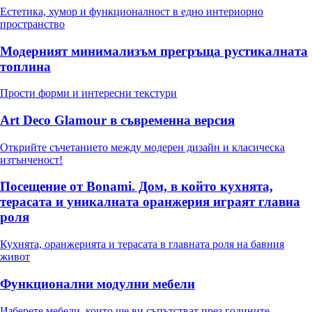
Естетика, хумор и функционалност в едно интериорно
пространство
Модерният минимализъм прегръща рустикалната
топлина
Прости форми и интересни текстури
Art Deco Glamour в съвременна версия
Открийте съчетанието между модерен дизайн и класическа
изтънченост!
Посещение от Bonami. Дом, в който кухнята,
терасата и уникалната оранжерия играят главна
роля
Кухнята, оранжерията и терасата в главната роля на бавния
живот
Функционални модулни мебели
Изберете мебели, които ще ви съпътстват през годините.