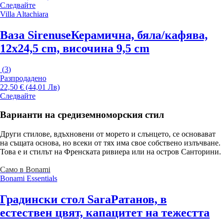
Следвайте
Villa Altachiara
Ваза Sirenuse
Керамична, бяла/кафява,
12x24,5 cm, височина 9,5 cm
(
3
)
Разпродадено
22,50 € (44,01 Лв)
Следвайте
Варианти на средиземноморския стил
Други стилове, вдъхновени от морето и слънцето, се основават
на същата основа, но всеки от тях има свое собствено излъчване.
Това е и стилът на Френската ривиера или на остров Санторини.
Само в Bonami
Bonami Essentials
Градински стол Sara
Ратанов, в
естествен цвят, капацитет на тежестта