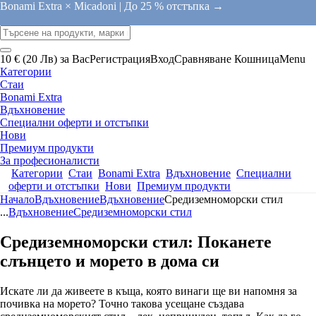
Bonami Extra × Micadoni |
До 25 % отстъпка →
10 € (20 Лв) за Вас
Регистрация
Вход
Сравняване
Кошница
Menu
Категории
Стаи
Bonami Extra
Вдъхновение
Специални оферти и отстъпки
Нови
Премиум продукти
За професионалисти
Категории
Стаи
Bonami Extra
Вдъхновение
Специални
оферти и отстъпки
Нови
Премиум продукти
Начало
Вдъхновение
Вдъхновение
Средиземноморски стил
...
Вдъхновение
Средиземноморски стил
Средиземноморски стил: Поканете
слънцето и морето в дома си
Искате ли да живеете в къща, която винаги ще ви напомня за
почивка на морето? Точно такова усещане създава