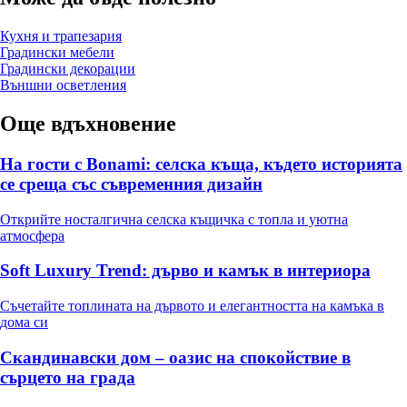
Кухня и трапезария
Градински мебели
Градински декорации
Външни осветления
Още вдъхновение
На гости с Bonami: селска къща, където историята
се среща със съвременния дизайн
Открийте носталгична селска къщичка с топла и уютна
атмосфера
Soft Luxury Trend: дърво и камък в интериора
Съчетайте топлината на дървото и елегантността на камъка в
дома си
Скандинавски дом – оазис на спокойствие в
сърцето на града