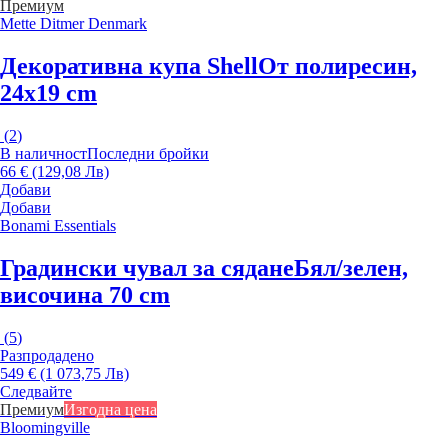
Премиум
Mette Ditmer Denmark
Декоративна купа Shell
От полиресин,
24x19 cm
(
2
)
В наличност
Последни бройки
66 € (129,08 Лв)
Добави
Добави
Bonami Essentials
Градински чувал за сядане
Бял/зелен,
височина 70 cm
(
5
)
Разпродадено
549 € (1 073,75 Лв)
Следвайте
Премиум
Изгодна цена
Bloomingville