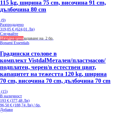
115 kg, ширина 75 cm, височина 91 cm,
дълбочина 80 cm
(
9
)
Разпродадено
319,05 € (624,01 Лв)
Следвайте
Изгодна цена
задаване на 2 бр.
Bonami Essentials
Градински столове в
комплект Vistdal
Метален/пластмасов/
подплатен, черен/в естествен цвят,
капацитет на тежестта 120 kg, ширина
70 cm, височина 70 cm, дълбочина 70 cm
(
15
)
В наличност
193 € (377,48 Лв)
96,50 € (188,74 Лв) / бр.
Добави