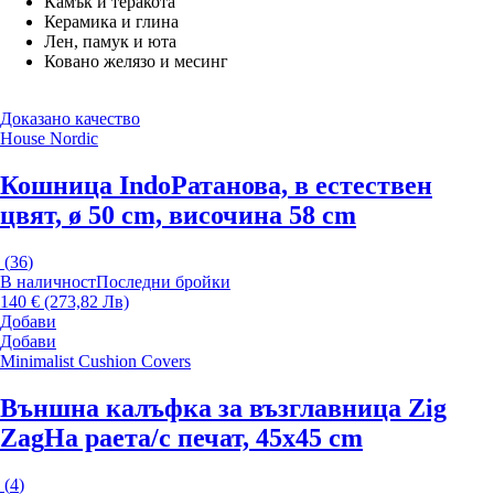
Камък и теракота
Керамика и глина
Лен, памук и юта
Ковано желязо и месинг
Доказано качество
House Nordic
Кошница Indo
Ратанова, в естествен
цвят, ø 50 cm, височина 58 cm
(
36
)
В наличност
Последни бройки
140 € (273,82 Лв)
Добави
Добави
Minimalist Cushion Covers
Външна калъфка за възглавница Zig
Zag
На раета/с печат, 45x45 cm
(
4
)