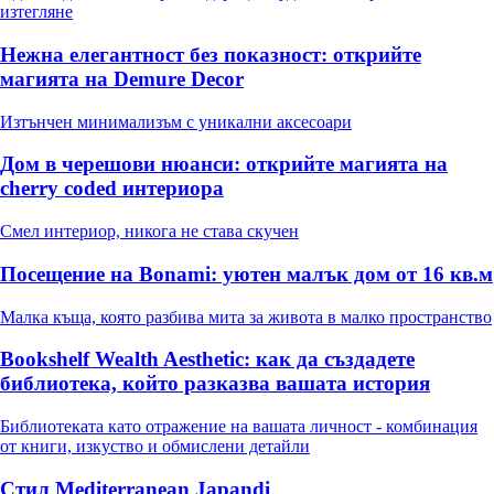
изтегляне
Нежна елегантност без показност: открийте
магията на Demure Decor
Изтънчен минимализъм с уникални аксесоари
Дом в черешови нюанси: открийте магията на
cherry coded интериора
Смел интериор, никога не става скучен
Посещение на Bonami: уютен малък дом от 16 кв.м
Малка къща, която разбива мита за живота в малко пространство
Bookshelf Wealth Aesthetic: как да създадете
библиотека, който разказва вашата история
Библиотеката като отражение на вашата личност - комбинация
от книги, изкуство и обмислени детайли
Стил Mediterranean Japandi