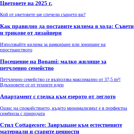
Цветовете на 2025 г.
Кой от цветовете ще спечели сърцето ви?
Как правилно да поставите килима в хола: Съвети
и трикове от дизайнери
Използвайте килима за рамкиране или зониране на
пространството
Посещение на Bonami: малко жилище за
петчленно семейство
Петчленно семейство се възползва максимално от 37,5 m²!
Вдъхновете се от техните идеи
Апартамент с гледка към езерото от леглото
Оазис на спокойствието, където минимализмът е в перфектна
симбиоза с природата
Стил Cottagecore: Завръщане към естествените
материали и старите ценности