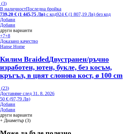
(
3
)
В наличност
Последна бройка
739,20 € (1 445,75 Лв)
с код
924 € (1 807,19 Лв) без код
Добави
Добави
други варианти
+7
+8
Доказано качество
Hanse Home
Килим Braided
Двустранен/ръчно
изработен, ютен, букле, без косъм,
кръгъл, в цвят слонова кост, ø 100 cm
(
23
)
Доставяме след 31. 8. 2026
50 € (97,79 Лв)
Добави
Добави
други варианти
+ Диаметър (3)
Може да бъде полезно