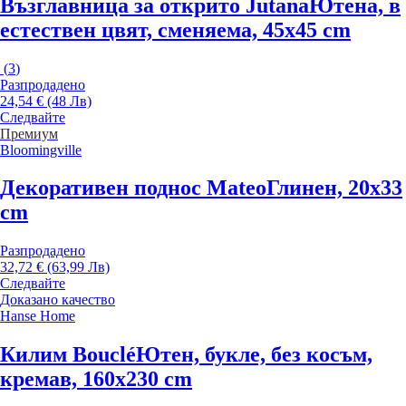
Възглавница за открито Jutana
Ютена, в
естествен цвят, сменяема, 45x45 cm
(
3
)
Разпродадено
24,54 € (48 Лв)
Следвайте
Премиум
Bloomingville
Декоративен поднос Mateo
Глинен, 20x33
cm
Разпродадено
32,72 € (63,99 Лв)
Следвайте
Доказано качество
Hanse Home
Килим Bouclé
Ютен, букле, без косъм,
кремав, 160x230 cm