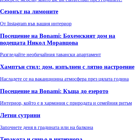
Сезонът на лимоните
От Instagram във вашия интериор
Посещение на Bonami: Бохемският дом на
водещата Никол Моравцова
Разгледайте необичайния тавански апартамент
Хамптън стил: дом, изпълнен с лятно настроение
Насладете се на ваканционна атмосфера през цялата година
Посещение на Bonami: Къща до езерото
Интериор, който е в хармония с природата и семейния ритъм
Летни сутрини
Започнете деня в градината или на балкона
Теракота и синьо в интериора