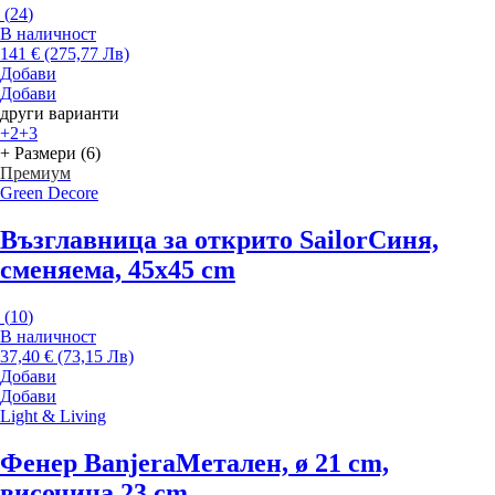
(
24
)
В наличност
141 € (275,77 Лв)
Добави
Добави
други варианти
+2
+3
+ Размери (6)
Премиум
Green Decore
Възглавница за открито Sailor
Синя,
сменяема, 45x45 cm
(
10
)
В наличност
37,40 € (73,15 Лв)
Добави
Добави
Light & Living
Фенер Banjera
Метален, ø 21 cm,
височина 23 cm