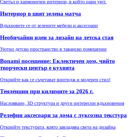
Светъл и хармоничен интериор, в който цари уют.
Интериор в цвят зелена матча
Вдъхновете се от зелените мебели и аксесоари
Необичайни идеи за дизайн на детска стая
Уютно детско пространство в таванско помещение
Bonami посещение: Еклектичен дом, чийто
творчески център е кухнята
Открийте как се съчетават винтидж и модерен стил!
Тенденции при килимите за 2026 г.
Наслояване, 3D структура и други интересни вдъхновения
Релефни аксесоари за дома с луксозна текстура
Открийте текстурата, която завладява света на дизайна