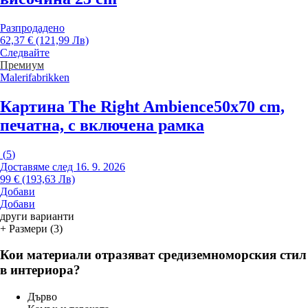
Разпродадено
62,37 € (121,99 Лв)
Следвайте
Премиум
Malerifabrikken
Картина The Right Ambience
50x70 cm,
печатна, с включена рамка
(
5
)
Доставяме след 16. 9. 2026
99 € (193,63 Лв)
Добави
Добави
други варианти
+ Размери (3)
Кои материали отразяват средиземноморския стил
в интериора?
Дърво