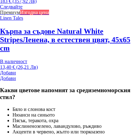
183 € (357,92 Лв)
Следвайте
Премиум
Изгодна цена
Linen Tales
Кърпа за съдове Natural White
Stripes
Ленена, в естествен цвят, 45x65
cm
В наличност
13,40 € (26,21 Лв)
Добави
Добави
Какви цветове напомнят за средиземноморския
стил?
Бяло и слонова кост
Нюанси на синьото
Пясък, теракота, охра
Маслиненозелено, лавандулово, ръждиво
Акценти в червено, жълто или тюркоазено