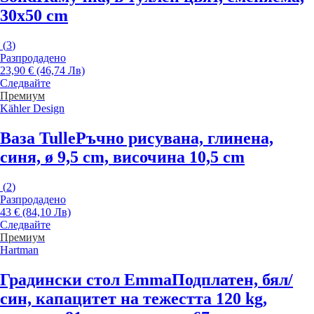
30x50 cm
(
3
)
Разпродадено
23,90 € (46,74 Лв)
Следвайте
Премиум
Kähler Design
Ваза Tulle
Ръчно рисувана, глинена,
синя, ø 9,5 cm, височина 10,5 cm
(
2
)
Разпродадено
43 € (84,10 Лв)
Следвайте
Премиум
Hartman
Градински стол Emma
Подплатен, бял/
син, капацитет на тежестта 120 kg,