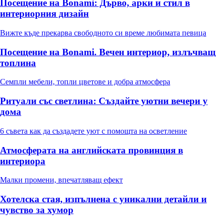
Посещение на Bonami: Дърво, арки и стил в
интериорния дизайн
Вижте къде прекарва свободното си време любимата певица
Посещение на Bonami. Вечен интериор, излъчващ
топлина
Семпли мебели, топли цветове и добра атмосфера
Ритуали със светлина: Създайте уютни вечери у
дома
6 съвета как да създадете уют с помощта на осветление
Атмосферата на английската провинция в
интериора
Малки промени, впечатляващ ефект
Хотелска стая, изпълнена с уникални детайли и
чувство за хумор