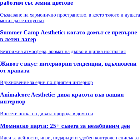
работим със земни цветове
Създаване на хармонично пространство, в което тялото и душата
могат да се отпуснат
Summer Camp Aesthetic: когато домът се превърне
в летен лагер
Безгрижна атмосфера, аромат на дърво и щипка носталгия
Живот с вкус: интериорни тенденции, вдъхновени
от храната
Вдъхновение за един по-приятен интериор
Animalcore Aesthetic: дива красота във вашия
интериор
Внесете нотка на дивата природа в дома си
Моминско парти: 25+ съвета за незабравим ден
Идеи за дейности, игри, подаръци и удобен контролен списък за