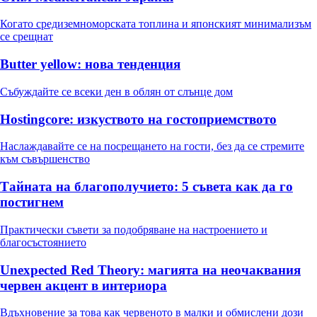
Когато средиземноморската топлина и японският минимализъм
се срещнат
Butter yellow: нова тенденция
Събуждайте се всеки ден в облян от слънце дом
Hostingcore: изкуството на гостоприемството
Наслаждавайте се на посрещането на гости, без да се стремите
към съвършенство
Тайната на благополучието: 5 съвета как да го
постигнем
Практически съвети за подобряване на настроението и
благосъстоянието
Unexpected Red Theory: магията на неочаквания
червен акцент в интериора
Вдъхновение за това как червеното в малки и обмислени дози