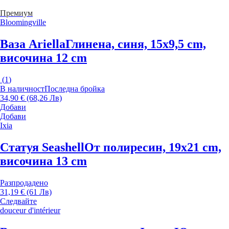
Премиум
Bloomingville
Ваза Ariella
Глинена, синя, 15x9,5 cm,
височина 12 cm
(
1
)
В наличност
Последна бройка
34,90 € (68,26 Лв)
Добави
Добави
Ixia
Статуя Seashell
От полиресин, 19x21 cm,
височина 13 cm
Разпродадено
31,19 € (61 Лв)
Следвайте
douceur d'intérieur