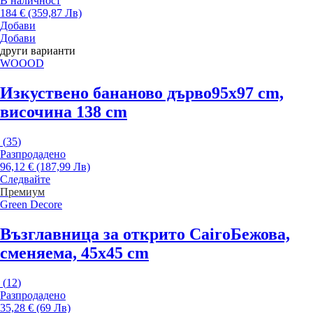
В наличност
184 € (359,87 Лв)
Добави
Добави
други варианти
WOOOD
Изкуствено бананово дърво
95x97 cm,
височина 138 cm
(
35
)
Разпродадено
96,12 € (187,99 Лв)
Следвайте
Премиум
Green Decore
Възглавница за открито Cairo
Бежова,
сменяема, 45x45 cm
(
12
)
Разпродадено
35,28 € (69 Лв)