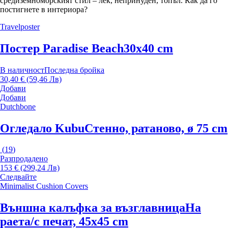
средиземноморският стил – лек, непринуден, топъл. Как да го
постигнете в интериора?
Travelposter
Постер Paradise Beach
30x40 cm
В наличност
Последна бройка
30,40 € (59,46 Лв)
Добави
Добави
Dutchbone
Огледало Kubu
Стенно, ратаново, ø 75 cm
(
19
)
Разпродадено
153 € (299,24 Лв)
Следвайте
Minimalist Cushion Covers
Външна калъфка за възглавница
На
раета/с печат, 45x45 cm