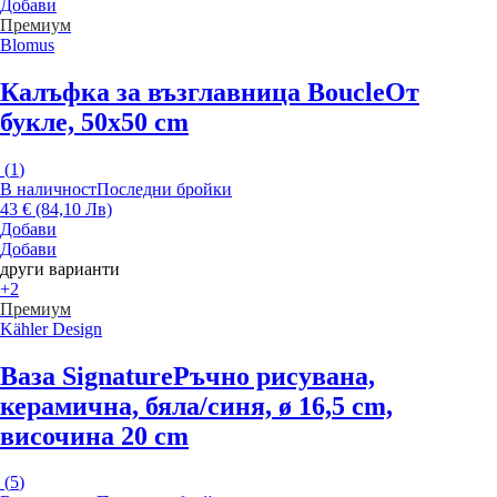
Добави
Премиум
Blomus
Калъфка за възглавница Boucle
От
букле, 50x50 cm
(
1
)
В наличност
Последни бройки
43 € (84,10 Лв)
Добави
Добави
други варианти
+2
Премиум
Kähler Design
Ваза Signature
Ръчно рисувана,
керамична, бяла/синя, ø 16,5 cm,
височина 20 cm
(
5
)