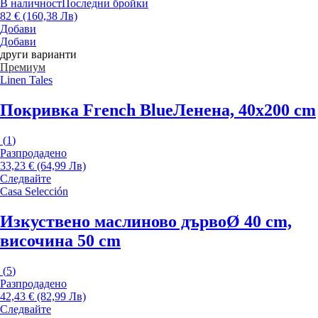
В наличност
Последни бройки
82 € (160,38 Лв)
Добави
Добави
други варианти
Премиум
Linen Tales
Покривка French Blue
Ленена, 40x200 cm
(
1
)
Разпродадено
33,23 € (64,99 Лв)
Следвайте
Casa Selección
Изкуствено маслиново дърво
Ø 40 cm,
височина 50 cm
(
5
)
Разпродадено
42,43 € (82,99 Лв)
Следвайте