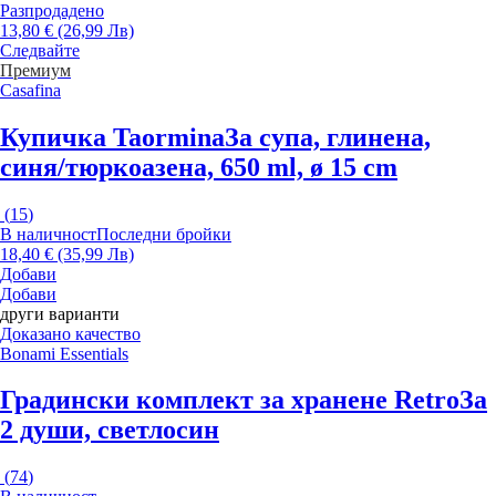
Разпродадено
13,80 € (26,99 Лв)
Следвайте
Премиум
Casafina
Купичка Taormina
За супа, глинена,
синя/тюркоазена, 650 ml, ø 15 cm
(
15
)
В наличност
Последни бройки
18,40 € (35,99 Лв)
Добави
Добави
други варианти
Доказано качество
Bonami Essentials
Градински комплект за хранене Retro
За
2 души, светлосин
(
74
)