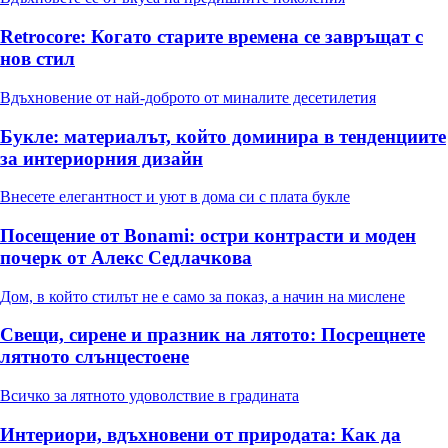
Retrocore: Когато старите времена се завръщат с
нов стил
Вдъхновение от най-доброто от миналите десетилетия
Букле: материалът, който доминира в тенденциите
за интериорния дизайн
Внесете елегантност и уют в дома си с плата букле
Посещение от Bonami: остри контрасти и моден
почерк от Алекс Седлачкова
Дом, в който стилът не е само за показ, а начин на мислене
Свещи, сирене и празник на лятото: Посрещнете
лятното слънцестоене
Всичко за лятното удоволствие в градината
Интериори, вдъхновени от природата: Как да