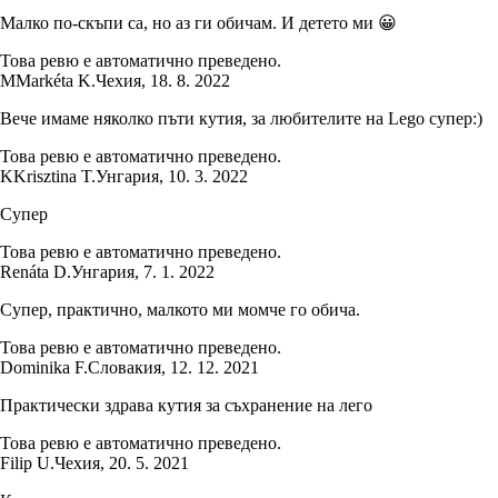
Малко по-скъпи са, но аз ги обичам. И детето ми 😀
Това ревю е автоматично преведено.
M
Markéta K.
Чехия
,
18. 8. 2022
Вече имаме няколко пъти кутия, за любителите на Lego супер:)
Това ревю е автоматично преведено.
K
Krisztina T.
Унгария
,
10. 3. 2022
Супер
Това ревю е автоматично преведено.
Renáta D.
Унгария
,
7. 1. 2022
Супер, практично, малкото ми момче го обича.
Това ревю е автоматично преведено.
Dominika F.
Словакия
,
12. 12. 2021
Практически здрава кутия за съхранение на лего
Това ревю е автоматично преведено.
Filip U.
Чехия
,
20. 5. 2021