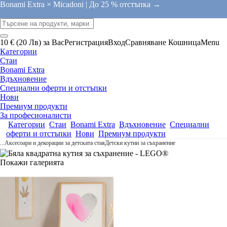
Bonami Extra × Micadoni |
До 25 % отстъпка →
10 € (20 Лв) за Вас
Регистрация
Вход
Сравняване
Кошница
Menu
Категории
Стаи
Bonami Extra
Вдъхновение
Специални оферти и отстъпки
Нови
Премиум продукти
За професионалисти
Категории
Стаи
Bonami Extra
Вдъхновение
Специални
оферти и отстъпки
Нови
Премиум продукти
...
Аксесоари и декорации за детската стая
Детски кутии за съхранение
Покажи галерията