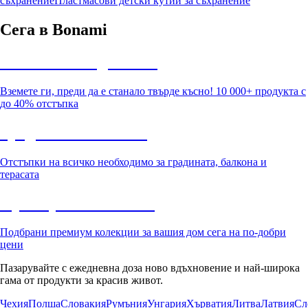
съхранение
Пластмасови детски кутии за съхранение
Сега в Bonami
Summer Sale до -40%
Вземете ги, преди да е станало твърде късно! 10 000+ продукта с
до 40% отстъпка
Градина с отстъпка
Отстъпки на всичко необходимо за градината, балкона и
терасата
Премиум с отстъпка
Подбрани премиум колекции за вашия дом сега на по-добри
цени
Пазарувайте с ежедневна доза ново вдъхновение и най-широка
гама от продукти за красив живот.
Чехия
Полша
Словакия
Румъния
Унгария
Хърватия
Литва
Латвия
Сл