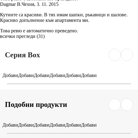
Dagmar B.
Чехия
,
3. 11. 2015
Кутиите са красиви. В тях имам шапки, ръкавици и шалове.
Красиво допълнение към апартамента ми.
Това ревю е автоматично преведено.
всички прегледи
(
31
)
Серия Box
Добави
Добави
Добави
Добави
Добави
Добави
Подобни продукти
Добави
Добави
Добави
Добави
Добави
Добави