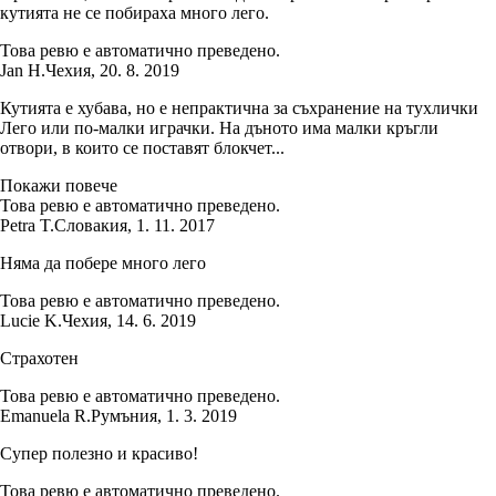
кутията не се побираха много лего.
Това ревю е автоматично преведено.
Jan H.
Чехия
,
20. 8. 2019
Кутията е хубава, но е непрактична за съхранение на тухлички
Лего или по-малки играчки. На дъното има малки кръгли
отвори, в които се поставят блокчет...
Покажи повече
Това ревю е автоматично преведено.
Petra T.
Словакия
,
1. 11. 2017
Няма да побере много лего
Това ревю е автоматично преведено.
Lucie K.
Чехия
,
14. 6. 2019
Страхотен
Това ревю е автоматично преведено.
Emanuela R.
Румъния
,
1. 3. 2019
Супер полезно и красиво!
Това ревю е автоматично преведено.