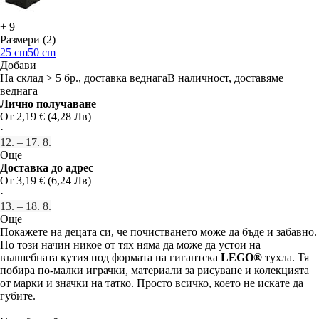
+
9
Размери (2)
25 cm
50 cm
Добави
На склад > 5 бр., доставка веднага
В наличност, доставяме
веднага
Лично получаване
От 2,19 € (4,28 Лв)
·
12. – 17. 8.
Още
Доставка до адрес
От 3,19 € (6,24 Лв)
·
13. – 18. 8.
Още
Покажете на децата си, че почистването може да бъде и забавно.
По този начин никое от тях няма да може да устои на
вълшебната кутия под формата на гигантска
LEGO®
тухла. Тя
побира по-малки играчки, материали за рисуване и колекцията
от марки и значки на татко. Просто всичко, което не искате да
губите.