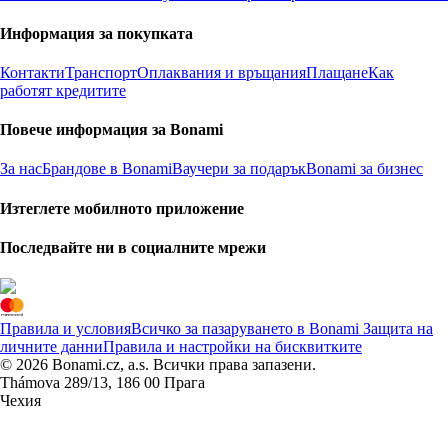
Информация за покупката
Контакти
Транспорт
Оплаквания и връщания
Плащане
Как
работят кредитите
Повече информация за Bonami
За нас
Брандове в Bonami
Ваучери за подарък
Bonami за бизнес
Изтеглете мобилното приложение
Последвайте ни в социалните мрежи
Правила и условия
Всичко за пазаруването в Bonami
Защита на
личните данни
Правила и настройки на бисквитките
© 2026 Bonami.cz, a.s. Всички права запазени.
Thámova 289/13, 186 00 Прага
Чехия