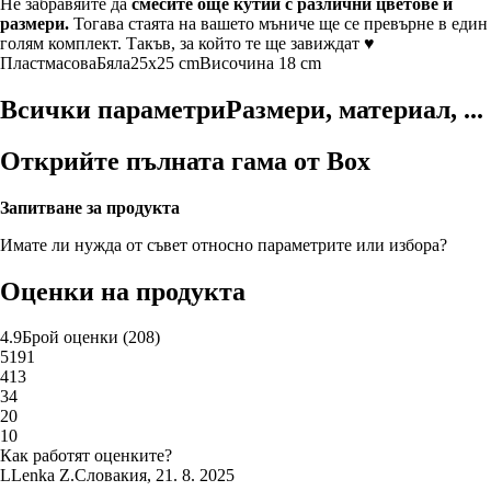
Не забравяйте да
смесите още кутии с различни цветове и
размери.
Тогава стаята на вашето мъниче ще се превърне в един
голям комплект. Такъв, за който те ще завиждат ♥
Пластмасова
Бяла
25x25 cm
Височина 18 cm
Всички параметри
Размери, материал, ...
Открийте пълната гама от Box
Запитване за продукта
Имате ли нужда от съвет относно параметрите или избора?
Оценки на продукта
4.9
Брой оценки
(
208
)
5
191
4
13
3
4
2
0
1
0
Как работят оценките?
L
Lenka Z.
Словакия
,
21. 8. 2025