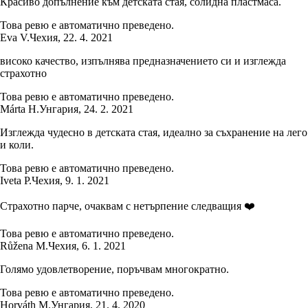
Красиво допълнение към детската стая, солидна пластмаса.
Това ревю е автоматично преведено.
Eva V.
Чехия
,
22. 4. 2021
високо качество, изпълнява предназначението си и изглежда
страхотно
Това ревю е автоматично преведено.
Márta H.
Унгария
,
24. 2. 2021
Изглежда чудесно в детската стая, идеално за съхранение на лего
и коли.
Това ревю е автоматично преведено.
Iveta P.
Чехия
,
9. 1. 2021
Страхотно парче, очаквам с нетърпение следващия ❤️
Това ревю е автоматично преведено.
Růžena M.
Чехия
,
6. 1. 2021
Голямо удовлетворение, поръчвам многократно.
Това ревю е автоматично преведено.
Horváth M.
Унгария
,
21. 4. 2020