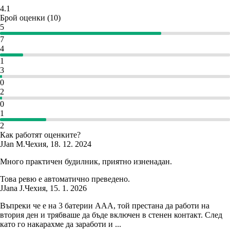
4.1
Брой оценки
(
10
)
5
7
4
1
3
0
2
0
1
2
Как работят оценките?
J
Jan M.
Чехия
,
18. 12. 2024
Много практичен будилник, приятно изненадан.
Това ревю е автоматично преведено.
J
Jana J.
Чехия
,
15. 1. 2026
Въпреки че е на 3 батерии ААА, той престана да работи на
втория ден и трябваше да бъде включен в стенен контакт. След
като го накарахме да заработи и ...