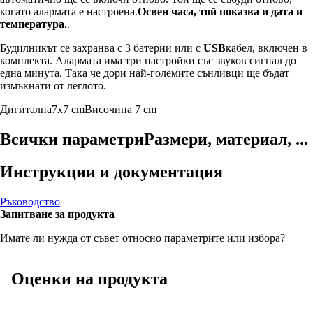
когато алармата е настроена.
Освен часа, той показва и дата и
температура.
.
Будилникът се захранва с 3 батерии или с
USB
кабел, включен в
комплекта. Алармата има три настройки със звуков сигнал до
една минута. Така че дори най-големите сънливци ще бъдат
измъкнати от леглото.
Дигитална
7x7 cm
Височина 7 cm
Всички параметри
Размери, материал, ...
Инструкции и документация
Ръководство
Запитване за продукта
Имате ли нужда от съвет относно параметрите или избора?
Оценки на продукта