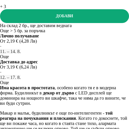
+
3
ДОБАВИ
На склад 2 бр., ще доставим веднага
Още > 5 бр. за поръчка
Лично получаване
От 2,19 € (4,28 Лв)
·
11. – 14. 8.
Още
Доставка до адрес
От 3,19 € (6,24 Лв)
·
12. – 17. 8.
Още
Има красота в простотата
, особено когато тя е в модерна
форма. Будилникът в
декор от дърво
с LED дисплей ще
доминира на нощното ви шкафче, така че няма да го вините, че
ви буди сутрин.
Макар и малък, будилникът е още по-интелигентен -
той
реагира на почуквания и пляскания
. Когато го докоснете, той
ще ви покаже часа, но когато в стаята стане тихо, алармата
автоматично ще се включи отново. Той ще се събуди отново,