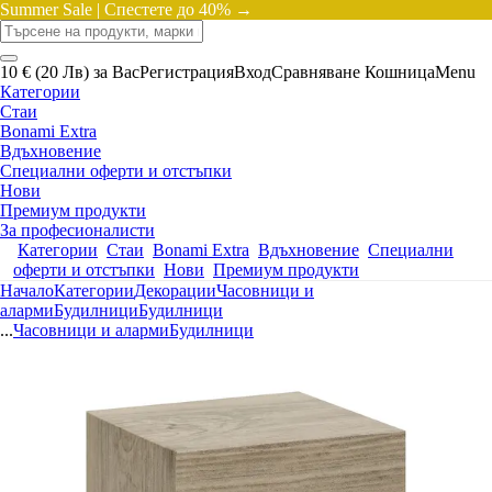
Summer Sale |
Спестете до 40% →
10 € (20 Лв) за Вас
Регистрация
Вход
Сравняване
Кошница
Menu
Категории
Стаи
Bonami Extra
Вдъхновение
Специални оферти и отстъпки
Нови
Премиум продукти
За професионалисти
Категории
Стаи
Bonami Extra
Вдъхновение
Специални
оферти и отстъпки
Нови
Премиум продукти
Начало
Категории
Декорации
Часовници и
аларми
Будилници
Будилници
...
Часовници и аларми
Будилници