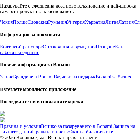
Пазарувайте с ежедневна доза ново вдъхновение и най-широка
гама от продукти за красив живот.
Чехия
Полша
Словакия
Румъния
Унгария
Хърватия
Литва
Латвия
Сл
Информация за покупката
Контакти
Транспорт
Оплаквания и връщания
Плащане
Как
работят кредитите
Повече информация за Bonami
За нас
Брандове в Bonami
Ваучери за подарък
Bonami за бизнес
Изтеглете мобилното приложение
Последвайте ни в социалните мрежи
Правила и условия
Всичко за пазаруването в Bonami
Защита на
личните данни
Правила и настройки на бисквитките
© 2026 Bonami.cz, a.s. Всички права запазени.