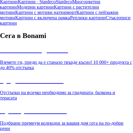
Картини
Картини · Stardeco
Stardeco
Многоцветни
картини
Модерни картини
Картини с растителни
мотиви
Картини с мотиви натюрморт
Картини с пейзажни
мотиви
Картини с включена рамка
Реплики картини
Стъклописи
картини
Сега в Bonami
Summer Sale до -40%
Вземете ги, преди да е станало твърде късно! 10 000+ продукта с
до 40% отстъпка
Градина с отстъпка
Отстъпки на всичко необходимо за градината, балкона и
терасата
Премиум с отстъпка
Подбрани премиум колекции за вашия дом сега на по-добри
цени