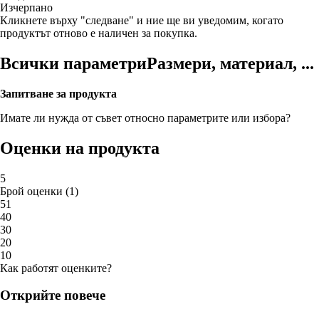
Изчерпанo
Кликнете върху "следване" и ние ще ви уведомим, когато
продуктът отново е наличен за покупка.
Всички параметри
Размери, материал, ...
Запитване за продукта
Имате ли нужда от съвет относно параметрите или избора?
Оценки на продукта
5
Брой оценки
(
1
)
5
1
4
0
3
0
2
0
1
0
Как работят оценките?
Открийте повече