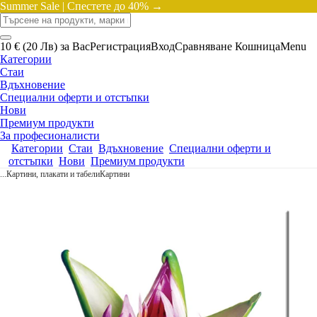
Summer Sale |
Спестете до 40% →
10 € (20 Лв) за Вас
Регистрация
Вход
Сравняване
Кошница
Menu
Категории
Стаи
Вдъхновение
Специални оферти и отстъпки
Нови
Премиум продукти
За професионалисти
Категории
Стаи
Вдъхновение
Специални оферти и
отстъпки
Нови
Премиум продукти
...
Картини, плакати и табели
Картини