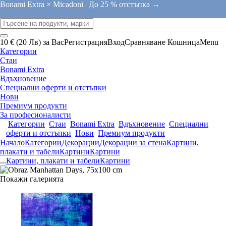
Bonami Extra × Micadoni |
До 25 % отстъпка →
10 € (20 Лв) за Вас
Регистрация
Вход
Сравняване
Кошница
Menu
Категории
Стаи
Bonami Extra
Вдъхновение
Специални оферти и отстъпки
Нови
Премиум продукти
За професионалисти
Категории
Стаи
Bonami Extra
Вдъхновение
Специални
оферти и отстъпки
Нови
Премиум продукти
Начало
Категории
Декорации
Декорации за стена
Картини,
плакати и табели
Картини
Картини
...
Картини, плакати и табели
Картини
Покажи галерията