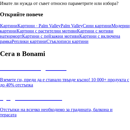
Имате ли нужда от съвет относно параметрите или избора?
Открийте повече
Картини
Картини · Palm Valley
Palm Valley
Сини картини
Модерни
картини
Картини с растителни мотиви
Картини с мотиви
натюрморт
Картини с пейзажни мотиви
Картини с включена
рамка
Реплики картини
Стъклописи картини
Сега в Bonami
Summer Sale до -40%
Вземете ги, преди да е станало твърде късно! 10 000+ продукта с
до 40% отстъпка
Градина с отстъпка
Отстъпки на всичко необходимо за градината, балкона и
терасата
Премиум с отстъпка