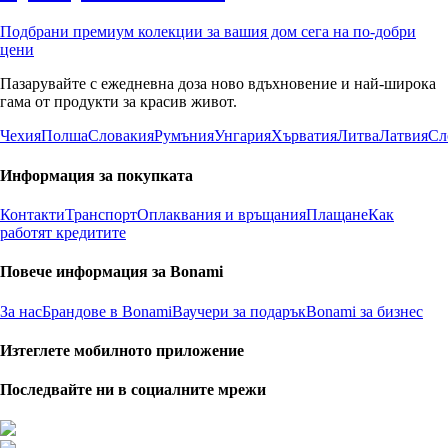
Подбрани премиум колекции за вашия дом сега на по-добри
цени
Пазарувайте с ежедневна доза ново вдъхновение и най-широка
гама от продукти за красив живот.
Чехия
Полша
Словакия
Румъния
Унгария
Хърватия
Литва
Латвия
Сл
Информация за покупката
Контакти
Транспорт
Оплаквания и връщания
Плащане
Как
работят кредитите
Повече информация за Bonami
За нас
Брандове в Bonami
Ваучери за подарък
Bonami за бизнес
Изтеглете мобилното приложение
Последвайте ни в социалните мрежи