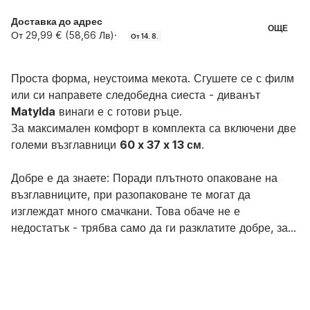
Доставка до адрес
ОЩЕ
От 29,99 € (58,66 Лв)
·
От 14. 8.
Проста форма, неустоима мекота. Сгушете се с филм
или си направете следобедна сиеста - диванът
Matylda
винаги е с готови ръце.
За максимален комфорт в комплекта са включени две
големи възглавници
60 x 37 x 13 см
.
Добре е да знаете: Поради плътното опаковане на
възглавниците, при разопаковане те могат да
изглеждат много смачкани. Това обаче не е
недостатък - трябва само да ги разклатите добре, за
да се разпредели равномерно пълнежът. Не се
страхувайте да използвате малко груба сила. В
рамките на два дни външният им вид ще се
стабилизира, както на илюстративните снимки.