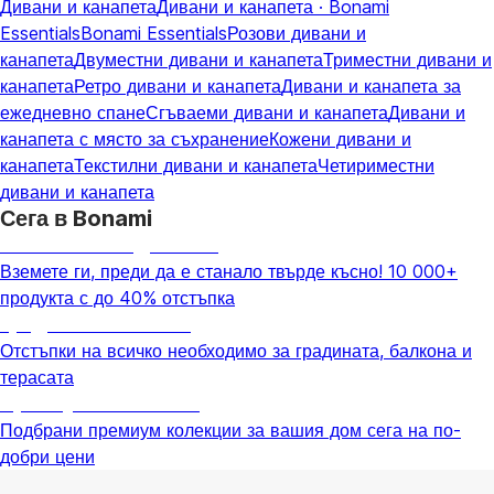
Дивани и канапета
Дивани и канапета · Bonami
Essentials
Bonami Essentials
Розови дивани и
канапета
Двуместни дивани и канапета
Триместни дивани и
канапета
Ретро дивани и канапета
Дивани и канапета за
ежедневно спане
Сгъваеми дивани и канапета
Дивани и
канапета с място за съхранение
Кожени дивани и
канапета
Текстилни дивани и канапета
Четириместни
дивани и канапета
Сега в Bonami
Summer Sale до -40%
Вземете ги, преди да е станало твърде късно! 10 000+
продукта с до 40% отстъпка
Градина с отстъпка
Отстъпки на всичко необходимо за градината, балкона и
терасата
Премиум с отстъпка
Подбрани премиум колекции за вашия дом сега на по-
добри цени