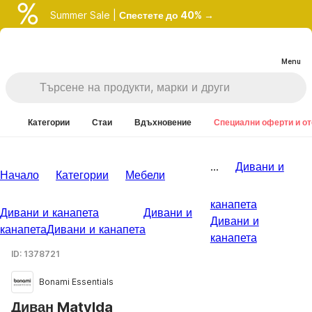
Summer Sale |
Спестете до 40% →
Menu
Категории
Стаи
Вдъхновение
Специални оферти и о
...
Дивани и
Начало
Категории
Мебели
канапета
Дивани и канапета
Дивани и
Дивани и
канапета
Дивани и канапета
канапета
ID: 1378721
Bonami Essentials
Диван Matylda