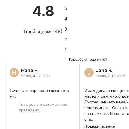
4.8
5
4
3
Брой оценки
(
49
)
2
1
Как работят оценките?
Hana F.
Jana Ř.
H
J
Чехия
,
4. 12. 2025
Чехия
,
2. 12. 2025
Точно отговаря на очакванията
Имам дивана вкъщи от
ми.
месец и съм много дов
Съотношението цена/к
Това ревю е автоматично
ненадминато. Съответс
преведено.
на снимките. Вече го т
спа...
Покажи повече