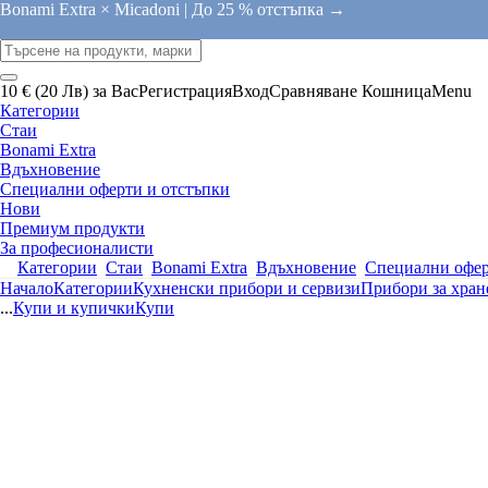
Bonami Extra × Micadoni |
До 25 % отстъпка →
10 € (20 Лв) за Вас
Регистрация
Вход
Сравняване
Кошница
Menu
Категории
Стаи
Bonami Extra
Вдъхновение
Специални оферти и отстъпки
Нови
Премиум продукти
За професионалисти
Категории
Стаи
Bonami Extra
Вдъхновение
Специални офер
Начало
Категории
Кухненски прибори и сервизи
Прибори за хране
...
Купи и купички
Купи