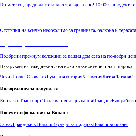
Вземете ги, преди да е станало твърде късно! 10 000+ продукта 
Градина с отстъпка
Отстъпки на всичко необходимо за градината, балкона и терасат
Премиум с отстъпка
Подбрани премиум колекции за вашия дом сега на по-добри цен
Пазарувайте с ежедневна доза ново вдъхновение и най-широка г
Чехия
Полша
Словакия
Румъния
Унгария
Хърватия
Литва
Латвия
Сл
Информация за покупката
Контакти
Транспорт
Оплаквания и връщания
Плащане
Как работя
Повече информация за Bonami
За нас
Брандове в Bonami
Ваучери за подарък
Bonami за бизнес