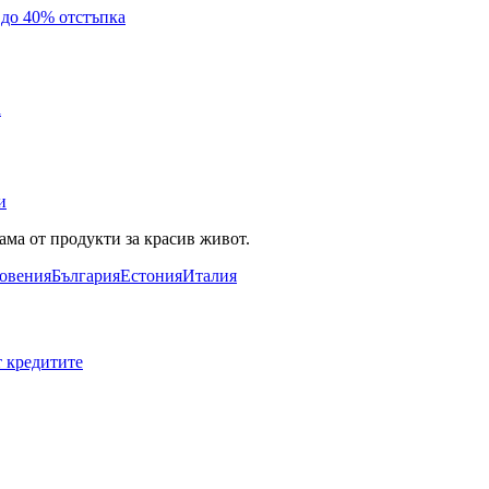
с до 40% отстъпка
а
и
ама от продукти за красив живот.
овения
България
Естония
Италия
т кредитите