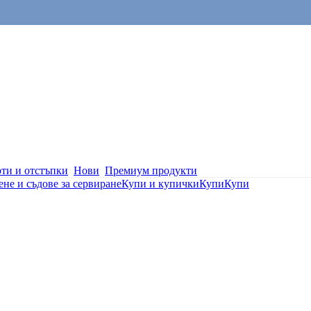
ти и отстъпки
Нови
Премиум продукти
не и съдове за сервиране
Купи и купички
Купи
Купи