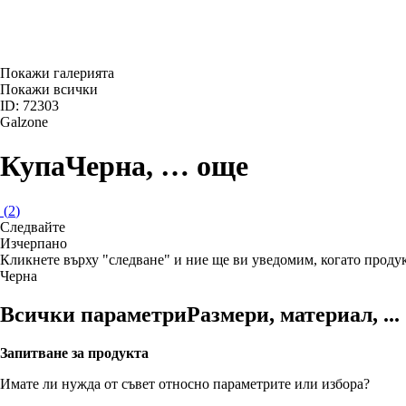
Покажи галерията
Покажи всички
ID: 72303
Galzone
Купа
Черна
, …
още
(
2
)
Следвайте
Изчерпанo
Кликнете върху "следване" и ние ще ви уведомим, когато продук
Черна
Всички параметри
Размери, материал, ...
Запитване за продукта
Имате ли нужда от съвет относно параметрите или избора?