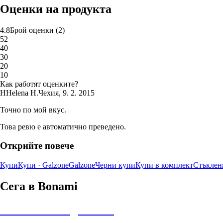
Оценки на продукта
4.8
Брой оценки
(
2
)
5
2
4
0
3
0
2
0
1
0
Как работят оценките?
H
Helena H.
Чехия
,
9. 2. 2015
Точно по мой вкус.
Това ревю е автоматично преведено.
Открийте повече
Купи
Купи · Galzone
Galzone
Черни купи
Купи в комплект
Стъклен
Сега в Bonami
Summer Sale до -40%