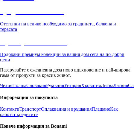
Градина с отстъпка
Отстъпки на всичко необходимо за градината, балкона и
терасата
Премиум с отстъпка
Подбрани премиум колекции за вашия дом сега на по-добри
цени
Пазарувайте с ежедневна доза ново вдъхновение и най-широка
гама от продукти за красив живот.
Чехия
Полша
Словакия
Румъния
Унгария
Хърватия
Литва
Латвия
Сл
Информация за покупката
Контакти
Транспорт
Оплаквания и връщания
Плащане
Как
работят кредитите
Повече информация за Bonami