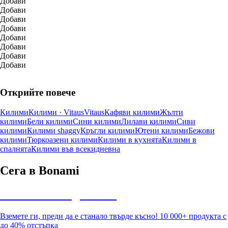
Добави
Добави
Добави
Добави
Добави
Добави
Добави
Добави
Открийте повече
Килими
Килими · Vitaus
Vitaus
Кафяви килими
Жълти
килими
Бели килими
Сини килими
Лилави килими
Сиви
килими
Килими shaggy
Кръгли килими
Ютени килими
Бежови
килими
Тюркоазени килими
Килими в кухнята
Килими в
спалнята
Килими във всекидневна
Сега в Bonami
Summer Sale до -40%
Вземете ги, преди да е станало твърде късно! 10 000+ продукта с
до 40% отстъпка