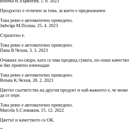
Biserka B.
Хърватия
,
1. 6. 2023
Продуктът е отличен за това, за което е предназначен
Това ревю е автоматично преведено.
Jadwiga M.
Полша
,
25. 4. 2023
Страхотно е.
Това ревю е автоматично преведено.
Dana B.
Чехия
,
3. 3. 2023
Очаквах по-скоро, като се има предвид сумата, по-лошо качество
и бях приятно изненадан
Това ревю е автоматично преведено.
Renata K.
Чехия
,
28. 2. 2023
Цветът съответства на другия продукт и най-важното е, че може
да се пере.
Това ревю е автоматично преведено.
Marcela S.
Словакия
,
15. 12. 2022
Цветът и качеството са ОК.