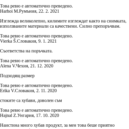
Това ревю е автоматично преведено.
Harhoi M.
Румъния
,
22. 2. 2021
Изглежда великолепно, килимите изглеждат както на снимката,
използваните материали са качествени. Силно препоръчвам.
Това ревю е автоматично преведено.
Vierka Š.
Словакия
,
9. 1. 2021
Съответства на поръчката.
Това ревю е автоматично преведено.
Alena V.
Чехия
,
21. 12. 2020
Подходящ размер
Това ревю е автоматично преведено.
Erika V.
Словакия
,
2. 11. 2020
стоките са хубави, доволен съм
Това ревю е автоматично преведено.
Hajnal Z.
Унгария
,
17. 10. 2020
Наистина много хубав продукт, за мен това беше приятно