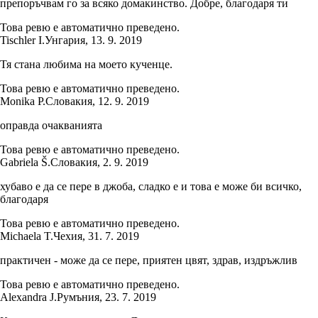
препоръчвам го за всяко домакинство. Добре, благодаря ти
Това ревю е автоматично преведено.
Tischler I.
Унгария
,
13. 9. 2019
Тя стана любима на моето кученце.
Това ревю е автоматично преведено.
Monika P.
Словакия
,
12. 9. 2019
оправда очакванията
Това ревю е автоматично преведено.
Gabriela Š.
Словакия
,
2. 9. 2019
хубаво е да се пере в джоба, сладко е и това е може би всичко,
благодаря
Това ревю е автоматично преведено.
Michaela T.
Чехия
,
31. 7. 2019
практичен - може да се пере, приятен цвят, здрав, издръжлив
Това ревю е автоматично преведено.
Alexandra J.
Румъния
,
23. 7. 2019