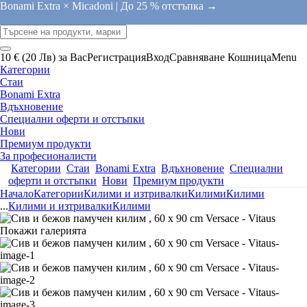
Bonami Extra × Micadoni |
До 25 % отстъпка →
10 € (20 Лв) за Вас
Регистрация
Вход
Сравняване
Кошница
Menu
Категории
Стаи
Bonami Extra
Вдъхновение
Специални оферти и отстъпки
Нови
Премиум продукти
За професионалисти
Категории
Стаи
Bonami Extra
Вдъхновение
Специални
оферти и отстъпки
Нови
Премиум продукти
Начало
Категории
Килими и изтривалки
Килими
Килими
...
Килими и изтривалки
Килими
Покажи галерията