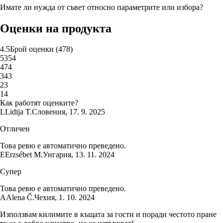
Имате ли нужда от съвет относно параметрите или избора?
Оценки на продукта
4.5
Брой оценки
(
478
)
5
354
4
74
3
43
2
3
1
4
Как работят оценките?
L
Lidija T.
Словения
,
17. 9. 2025
Отличен
Това ревю е автоматично преведено.
E
Erzsébet M.
Унгария
,
13. 11. 2024
Супер
Това ревю е автоматично преведено.
A
Alena Č.
Чехия
,
1. 10. 2024
Използвам килимите в къщата за гости и поради честото пране