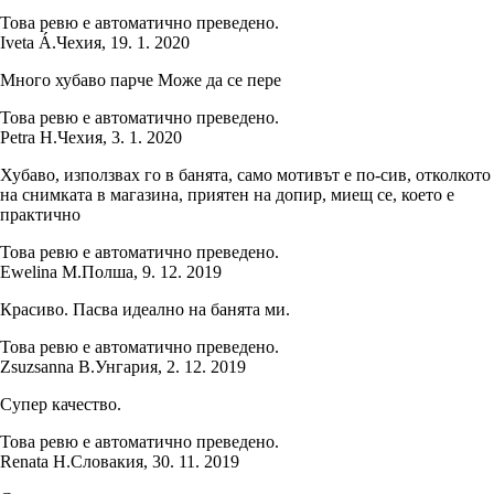
Това ревю е автоматично преведено.
Iveta Á.
Чехия
,
19. 1. 2020
Много хубаво парче Може да се пере
Това ревю е автоматично преведено.
Petra H.
Чехия
,
3. 1. 2020
Хубаво, използвах го в банята, само мотивът е по-сив, отколкото
на снимката в магазина, приятен на допир, миещ се, което е
практично
Това ревю е автоматично преведено.
Ewelina M.
Полша
,
9. 12. 2019
Красиво. Пасва идеално на банята ми.
Това ревю е автоматично преведено.
Zsuzsanna B.
Унгария
,
2. 12. 2019
Супер качество.
Това ревю е автоматично преведено.
Renata H.
Словакия
,
30. 11. 2019