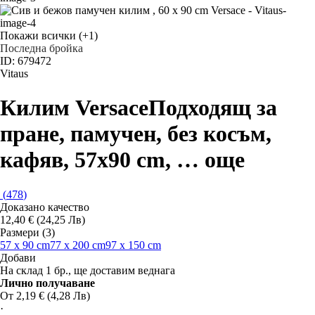
Покажи всички
(+1)
Последна бройка
ID: 679472
Vitaus
Килим Versace
Подходящ за
пране, памучен, без косъм,
кафяв, 57x90 cm
, …
още
(
478
)
Доказано качество
12,40 € (24,25 Лв)
Размери (3)
57 x 90 cm
77 x 200 cm
97 x 150 cm
Добави
На склад 1 бр., ще доставим веднага
Лично получаване
От 2,19 € (4,28 Лв)
·