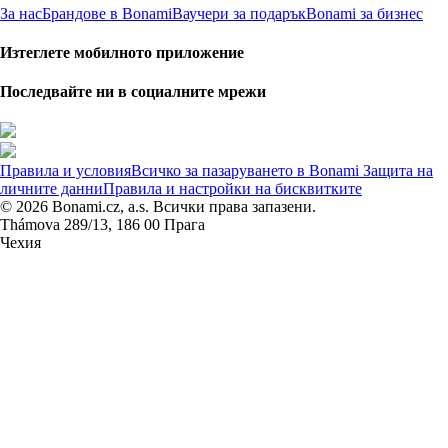
За нас
Брандове в Bonami
Ваучери за подарък
Bonami за бизнес
Изтеглете мобилното приложение
Последвайте ни в социалните мрежи
Правила и условия
Всичко за пазаруването в Bonami
Защита на
личните данни
Правила и настройки на бисквитките
© 2026 Bonami.cz, a.s. Всички права запазени.
Thámova 289/13, 186 00 Прага
Чехия