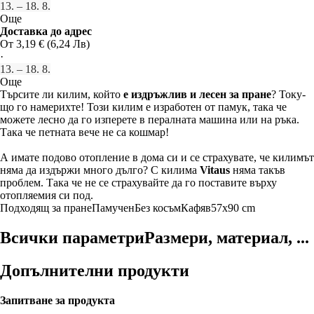
13. – 18. 8.
Още
Доставка до адрес
От 3,19 € (6,24 Лв)
·
13. – 18. 8.
Още
Търсите ли килим, който
е издръжлив и лесен за пране
? Току-
що го намерихте! Този килим е изработен от памук, така че
можете лесно да го изперете в пералната машина или на ръка.
Така че петната вече не са кошмар!
А имате подово отопление в дома си и се страхувате, че килимът
няма да издържи много дълго? С килима
Vitaus
няма такъв
проблем. Така че не се страхувайте да го поставите върху
отопляемия си под.
Подходящ за пране
Памучен
Без косъм
Кафяв
57x90 cm
Всички параметри
Размери, материал, ...
Допълнителни продукти
Запитване за продукта