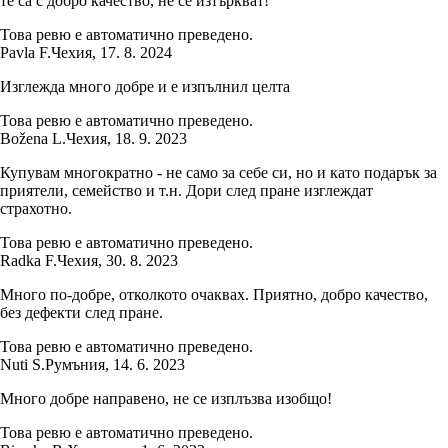
те са с добро качество, не се изтъркват!
Това ревю е автоматично преведено.
Pavla F.
Чехия
,
17. 8. 2024
Изглежда много добре и е изпълнил целта
Това ревю е автоматично преведено.
Božena L.
Чехия
,
18. 9. 2023
Купувам многократно - не само за себе си, но и като подарък за
приятели, семейство и т.н. Дори след пране изглеждат
страхотно.
Това ревю е автоматично преведено.
Radka F.
Чехия
,
30. 8. 2023
Много по-добре, отколкото очаквах. Приятно, добро качество,
без дефекти след пране.
Това ревю е автоматично преведено.
Nuti S.
Румъния
,
14. 6. 2023
Много добре направено, не се изплъзва изобщо!
Това ревю е автоматично преведено.