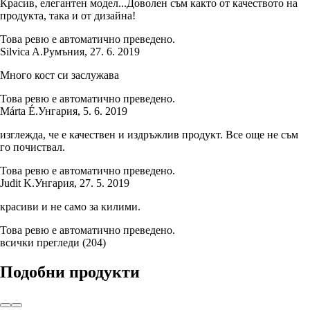
Красив, елегантен модел...Доволен съм както от качеството на
продукта, така и от дизайна!
Това ревю е автоматично преведено.
Silvica A.
Румъния
,
27. 6. 2019
Много кост си заслужава
Това ревю е автоматично преведено.
Márta É.
Унгария
,
5. 6. 2019
изглежда, че е качествен и издръжлив продукт. Все още не съм
го почиствал.
Това ревю е автоматично преведено.
Judit K.
Унгария
,
27. 5. 2019
красиви и не само за килими.
Това ревю е автоматично преведено.
всички прегледи
(
204
)
Подобни продукти