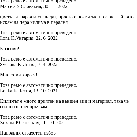
Това ревю е автоматично преведено.
Marcela S.
Словакия
,
30. 11. 2022
цветът и шарката съвпадат, просто е по-тънък, но е ок, тъй като
искам да пера килима в пералня.
Това ревю е автоматично преведено.
Ilona K.
Унгария
,
22. 6. 2022
Красиво!
Това ревю е автоматично преведено.
Svetlana K.
Литва
,
7. 3. 2022
Много ми хареса!
Това ревю е автоматично преведено.
Lenka K.
Чехия
,
13. 10. 2021
Килимът е много приятен на външен вид и материал, така че
силно го препоръчвам.
Това ревю е автоматично преведено.
Zuzana P.
Словакия
,
10. 10. 2021
Направих страхотен избор