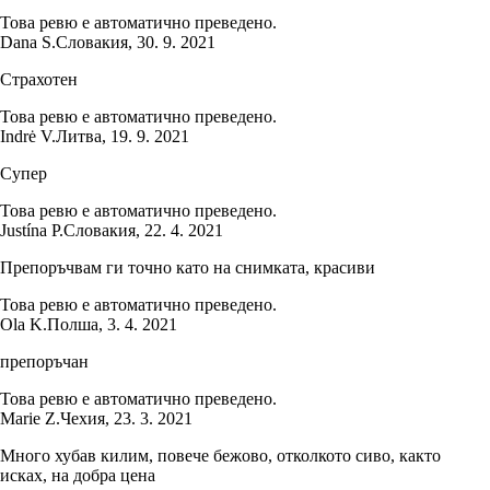
Това ревю е автоматично преведено.
Dana S.
Словакия
,
30. 9. 2021
Страхотен
Това ревю е автоматично преведено.
Indrė V.
Литва
,
19. 9. 2021
Супер
Това ревю е автоматично преведено.
Justína P.
Словакия
,
22. 4. 2021
Препоръчвам ги точно като на снимката, красиви
Това ревю е автоматично преведено.
Ola K.
Полша
,
3. 4. 2021
препоръчан
Това ревю е автоматично преведено.
Marie Z.
Чехия
,
23. 3. 2021
Много хубав килим, повече бежово, отколкото сиво, както
исках, на добра цена