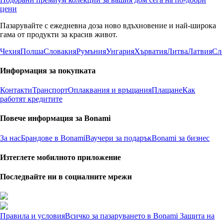
цени
Пазарувайте с ежедневна доза ново вдъхновение и най-широка
гама от продукти за красив живот.
Чехия
Полша
Словакия
Румъния
Унгария
Хърватия
Литва
Латвия
Сл
Информация за покупката
Контакти
Транспорт
Оплаквания и връщания
Плащане
Как
работят кредитите
Повече информация за Bonami
За нас
Брандове в Bonami
Ваучери за подарък
Bonami за бизнес
Изтеглете мобилното приложение
Последвайте ни в социалните мрежи
Правила и условия
Всичко за пазаруването в Bonami
Защита на