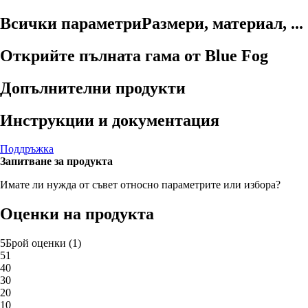
Всички параметри
Размери, материал, ...
Открийте пълната гама от Blue Fog
Допълнителни продукти
Инструкции и документация
Поддръжка
Запитване за продукта
Имате ли нужда от съвет относно параметрите или избора?
Оценки на продукта
5
Брой оценки
(
1
)
5
1
4
0
3
0
2
0
1
0