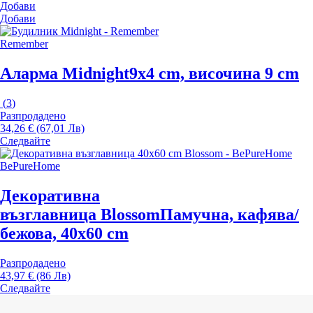
Добави
Добави
Remember
Аларма Midnight
9x4 cm, височина 9 cm
(
3
)
Разпродадено
34,26 € (67,01 Лв)
Следвайте
BePureHome
Декоративна
възглавница Blossom
Памучна, кафява/
бежова, 40x60 cm
Разпродадено
43,97 € (86 Лв)
Следвайте