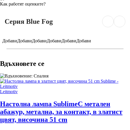
Как работят оценките?
Серия Blue Fog
Добави
Добави
Добави
Добави
Добави
Добави
Вдъхновете се
Leitmotiv
Настолна лампа Sublime
С метален
абажур, метална, за контакт, в златист
цвят, височина 51 cm