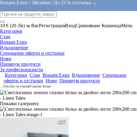
Bonami Extra × Micadoni |
До 25 % отстъпка →
10 € (20 Лв) за Вас
Регистрация
Вход
Сравняване
Кошница
Menu
Категории
Стаи
Bonami Extra
Вдъхновение
Специални оферти и отстъпки
Нови
Премиум продукти
За професионалисти
Категории
Стаи
Bonami Extra
Вдъхновение
Специални
оферти и отстъпки
Нови
Премиум продукти
...
Текстил за спалня
Спално бельо
Покажи галерията