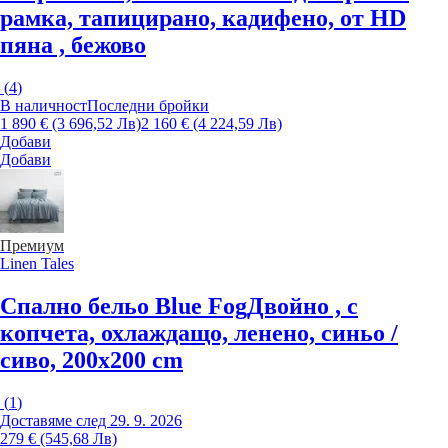
рамка, тапицирано, кадифено, от HD
пяна , бежово
(
4
)
В наличност
Последни бройки
1 890 € (3 696,52 Лв)
2 160 € (4 224,59 Лв)
Добави
Добави
Премиум
Linen Tales
Спално бельо Blue Fog
Двойно , с
копчета, охлаждащо, ленено, синьо /
сиво, 200x200 cm
(
1
)
Доставяме след 29. 9. 2026
279 € (545,68 Лв)