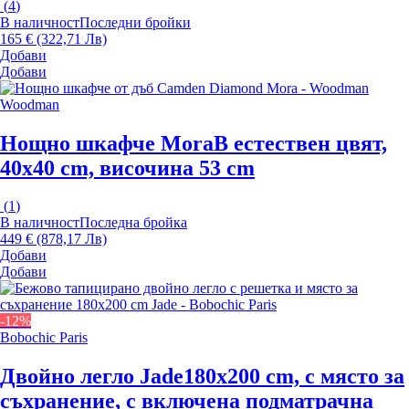
(
4
)
В наличност
Последни бройки
165 € (322,71 Лв)
Добави
Добави
Woodman
Нощно шкафче Mora
В естествен цвят,
40x40 cm, височина 53 cm
(
1
)
В наличност
Последна бройка
449 € (878,17 Лв)
Добави
Добави
-12%
Bobochic Paris
Двойно легло Jade
180x200 cm, с място за
съхранение, с включена подматрачна