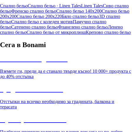
Спално бельо
Спално бельо · Linen Tales
Linen Tales
Сиво спално
бельо
Френско спално бельо
Спално бельо 140x200
Спално бельо
200x200
Спално бельо 200x220
Бяло спално бельо
3D спално
бельо
Спално бельо с коледен мотив
Памучно спално
бельо
Сатенено спално бельо
Фланелено спално бельо
Ленено
спално бельо
Спално бельо от микроплюш
Крепово спално бельо
Сега в Bonami
Summer Sale до -40%
Вземете ги, преди да е станало твърде късно! 10 000+ продукта с
до 40% отстъпка
Градина с отстъпка
Отстъпки на всичко необходимо за градината, балкона и
терасата
Премиум с отстъпка
Подбрани премиум колекции за вашия дом сега на по-добри