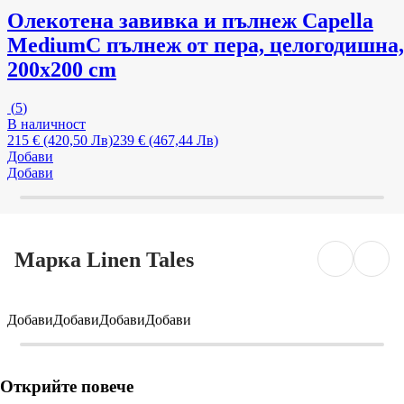
Олекотена завивка и пълнеж Capella
Medium
С пълнеж от пера, целогодишна,
200x200 cm
(
5
)
В наличност
215 € (420,50 Лв)
239 € (467,44 Лв)
Добави
Добави
Марка Linen Tales
Добави
Добави
Добави
Добави
Открийте повече