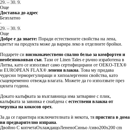
29. – 30. 9.
Още
Доставка до адрес
Безплатно
·
29. – 30. 9.
Още
Добре е да знаете:
Поради естествените свойства на лена,
цветът на продукта може да варира леко в отделните бройки.
Подарете си
висококачествено спално бельо за комфортен и
необезпокояван сън
. Тази от Linen Tales е ръчно изработена в
Литва, като се използват само сертифицирани от OEKO-TEX®
и EUROPEAN FLAX®
ленени влакна
. Това му придава
чудесни терморегулиращи и хипоалергенни свойства, като
същевременно отвежда влагата. Можете да го използвате през
цялата година.
Докато калъфката за възглавница има затваряне с плик,
калъфката за завивка е снабдена с
естествени влакна от
черупка на кокосов орех
.
За да се гарантира изключителната ѝ мекота, тя
пристига в дома
ви предварително изпрана
.
Двойно
С копчета
Охлаждащо
Ленено
Синьо /сиво
200x200 cm