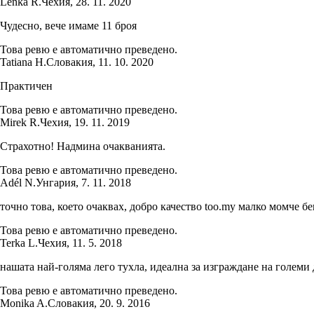
Lenka R.
Чехия
,
28. 11. 2020
Чудесно, вече имаме 11 броя
Това ревю е автоматично преведено.
Tatiana H.
Словакия
,
11. 10. 2020
Практичен
Това ревю е автоматично преведено.
Mirek R.
Чехия
,
19. 11. 2019
Страхотно! Надмина очакванията.
Това ревю е автоматично преведено.
Adél N.
Унгария
,
7. 11. 2018
точно това, което очаквах, добро качество too.my малко момче б
Това ревю е автоматично преведено.
Terka L.
Чехия
,
11. 5. 2018
нашата най-голяма лего тухла, идеална за изграждане на големи
Това ревю е автоматично преведено.
Monika A.
Словакия
,
20. 9. 2016