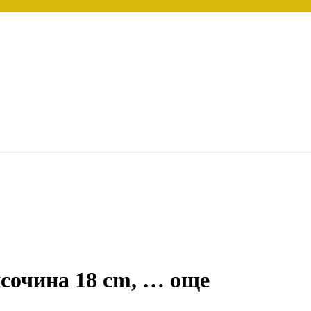
исочина 18 cm
, …
още