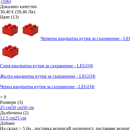
(
106
)
Доказано качество
30,40 € (59,46 Лв)
Цвят (13)
Червена квадратна кутия за съхранение - 
Синя квадратна кутия за съхранение - LEGO®
Жълта квадратна кутия за съхранение - LEGO®
Черна квадратна кутия за съхранение - LEGO®
+
9
Размери (3)
25 cm
50 cm
50 cm
Дълбочина (2)
12.5 cm
25 cm
Добави
На склад > 5 бр., доставка веднага
В наличност, доставяме веднаг