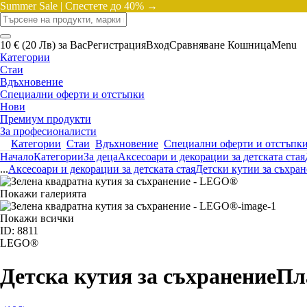
Summer Sale |
Спестете до 40% →
10 € (20 Лв) за Вас
Регистрация
Вход
Сравняване
Кошница
Menu
Категории
Стаи
Вдъхновение
Специални оферти и отстъпки
Нови
Премиум продукти
За професионалисти
Категории
Стаи
Вдъхновение
Специални оферти и отстъпк
Начало
Категории
За деца
Аксесоари и декорации за детската стая
...
Аксесоари и декорации за детската стая
Детски кутии за съхра
Покажи галерията
Покажи всички
ID: 8811
LEGO®
Детска кутия за съхранение
Пл