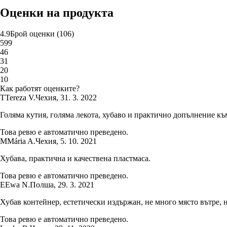
Оценки на продукта
4.9
Брой оценки
(
106
)
5
99
4
6
3
1
2
0
1
0
Как работят оценките?
T
Tereza V.
Чехия
,
31. 3. 2022
Голяма кутия, голяма лекота, хубаво и практично допълнение към
Това ревю е автоматично преведено.
M
Mária A.
Чехия
,
5. 10. 2021
Хубава, практична и качествена пластмаса.
Това ревю е автоматично преведено.
E
Ewa N.
Полша
,
29. 3. 2021
Хубав контейнер, естетически издържан, не много място вътре, н
Това ревю е автоматично преведено.