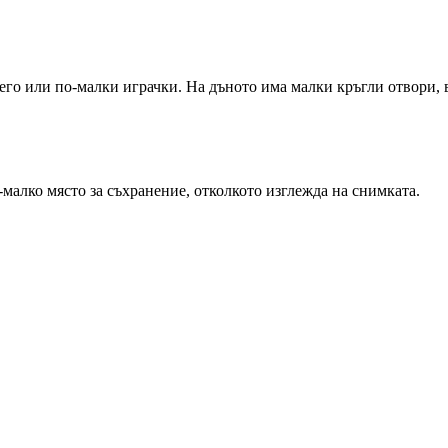
его или по-малки играчки. На дъното има малки кръгли отвори, в 
-малко място за съхранение, отколкото изглежда на снимката.