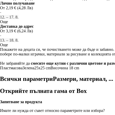
Лично получаване
От 2,19 € (4,28 Лв)
·
12. – 17. 8.
Още
Доставка до адрес
От 3,19 € (6,24 Лв)
·
13. – 18. 8.
Още
Покажете на децата си, че почистването може да бъде и забавно
побере по-малки играчки, материали за рисуване и колекцията от 
Не забравяйте да
смесите още кутии с различни цветове и раз
Пластмасова
Зелена
25x25 cm
Височина 18 cm
Всички параметри
Размери, материал, ...
Открийте пълната гама от Box
Запитване за продукта
Имате ли нужда от съвет относно параметрите или избора?