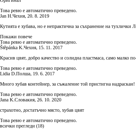
Оригинал
Това ревю е автоматично преведено.
Jan H.
Чехия
,
20. 8. 2019
Кутията е хубава, но е непрактична за съхранение на тухлички Л
Покажи повече
Това ревю е автоматично преведено.
Štěpánka K.
Чехия
,
15. 11. 2017
Красив цвят, добро качество и солидна пластмаса, само малко по
Това ревю е автоматично преведено.
Lidia D.
Полша
,
19. 6. 2017
Много хубав контейнер, за съжаление той пристигна надраскан!
Това ревю е автоматично преведено.
Jana K.
Словакия
,
26. 10. 2020
страхотно, достатъчно място, хубав цвят
Това ревю е автоматично преведено.
всички прегледи
(
18
)