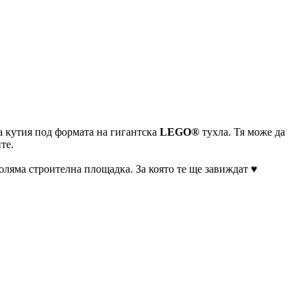
та кутия под формата на гигантска
LEGO®
тухла. Тя може да
те.
оляма строителна площадка. За която те ще завиждат ♥