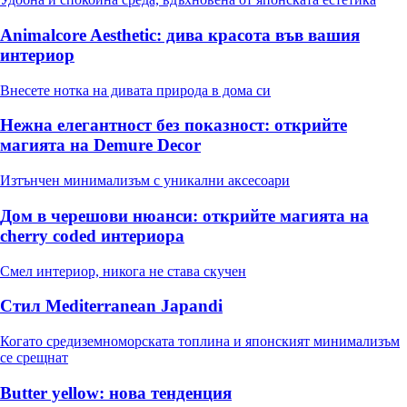
Animalcore Aesthetic: дива красота във вашия
интериор
Внесете нотка на дивата природа в дома си
Нежна елегантност без показност: открийте
магията на Demure Decor
Изтънчен минимализъм с уникални аксесоари
Дом в черешови нюанси: открийте магията на
cherry coded интериора
Смел интериор, никога не става скучен
Стил Mediterranean Japandi
Когато средиземноморската топлина и японският минимализъм
се срещнат
Butter yellow: нова тенденция