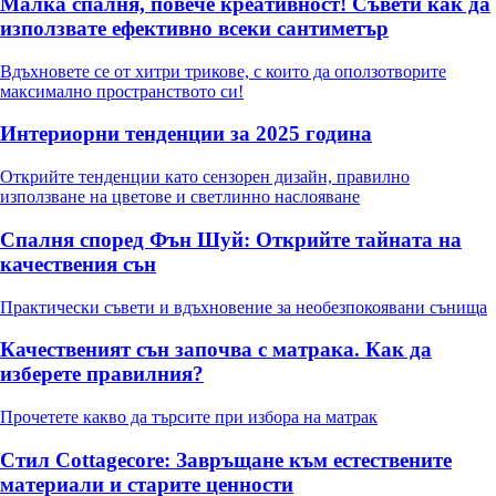
Малка спалня, повече креативност! Съвети как да
използвате ефективно всеки сантиметър
Вдъхновете се от хитри трикове, с които да оползотворите
максимално пространството си!
Интериорни тенденции за 2025 година
Открийте тенденции като сензорен дизайн, правилно
използване на цветове и светлинно наслояване
Спалня според Фън Шуй: Открийте тайната на
качествения сън
Практически съвети и вдъхновение за необезпокоявани сънища
Качественият сън започва с матрака. Как да
изберете правилния?
Прочетете какво да търсите при избора на матрак
Стил Cottagecore: Завръщане към естествените
материали и старите ценности