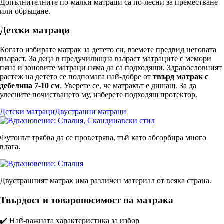
Допълнителните по-малки матраци са по-лесни за преместване
или обръщане.
Детски матраци
Когато избирате матрак за детето си, вземете предвид неговата
възраст. За деца в предучилищна възраст матраците с мемори
пяна и зоновите матраци няма да са подходящи. Здравословният
растеж на детето се подпомага най-добре от
твърд матрак с
дебелина 7-10 см
. Уверете се, че матракът е дишащ. За да
улесните почистването му, изберете подходящ протектор.
Детски матраци
Двустранни матраци
Футонът трябва да се проветрява, тъй като абсорбира много
влага.
Двустранният матрак има различен материал от всяка страна.
Твърдост и товароносимост на матрака
✔️ Най-важната характеристика за избор