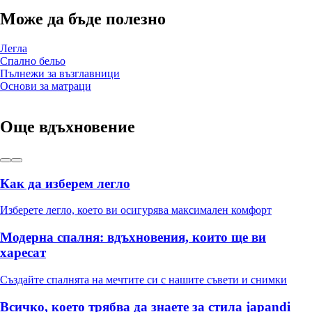
Може да бъде полезно
Легла
Спално бельо
Пълнежи за възглавници
Основи за матраци
Още вдъхновение
Как да изберем легло
Изберете легло, което ви осигурява максимален комфорт
Модерна спалня: вдъхновения, които ще ви
харесат
Създайте спалнята на мечтите си с нашите съвети и снимки
Всичко, което трябва да знаете за стила japandi