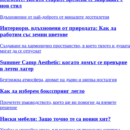
нов стил
Вдъхновение от най-доброто от миналите десетилетия
Интериори, вдъхновени от природата: Как да
работим със земни цветове
Създаване на хармонично пространство, в което тялото и душата
могат да се отпуснат
Summer Camp Aesthetic: когато домът се превърне
в летен лагер
Безгрижна атмосфера, аромат на дърво и щипка носталгия
Как да изберем боксспринг легло
Прочетете ръководството, което ще ви помогне да вземете
решение
Ниски мебели: Защо точно те са новия хит?
Удобна и спокойна среда, вдъхновена от японската естетика