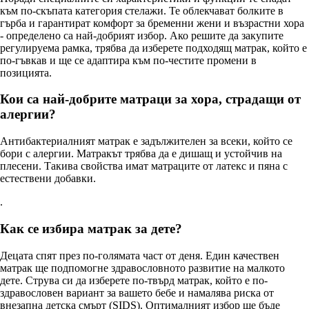
към по-скъпата категория стелажи. Те облекчават болките в
гърба и гарантират комфорт за бременни жени и възрастни хора
- определено са най-добрият избор. Ако решите да закупите
регулируема рамка, трябва да изберете подходящ матрак, който е
по-гъвкав и ще се адаптира към по-честите промени в
позицията.
Кои са най-добрите матраци за хора, страдащи от
алергии?
Антибактериалният матрак е задължителен за всеки, който се
бори с алергии. Матракът трябва да е дишащ и устойчив на
плесени. Такива свойства имат матраците от латекс и пяна с
естествени добавки.
.
Как се избира матрак за дете?
Децата спят през по-голямата част от деня. Един качествен
матрак ще подпомогне здравословното развитие на малкото
дете. Струва си да изберете по-твърд матрак, който е по-
здравословен вариант за вашето бебе и намалява риска от
внезапна детска смърт (SIDS). Оптималният избор ще бъде