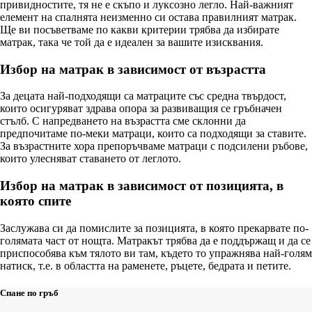
привидностите, тя не е скъпо и луксозно легло. Най-важният
елемент на спалнята неизменно си остава правилният матрак.
Ще ви посъветваме по какви критерии трябва да избирате
матрак, така че той да е идеален за вашите изисквания.
Избор на матрак в зависимост от възрастта
За децата най-подходящи са матраците със средна твърдост,
които осигуряват здрава опора за развиващия се гръбначен
стълб. С напредването на възрастта сме склонни да
предпочитаме по-меки матраци, които са подходящи за ставите.
За възрастните хора препоръчваме матраци с подсилени ръбове,
които улесняват ставането от леглото.
Избор на матрак в зависимост от позицията, в
която спите
Заслужава си да помислите за позицията, в която прекарвате по-
голямата част от нощта. Матракът трябва да е поддържащ и да се
приспособява към тялото ви там, където то упражнява най-голям
натиск, т.е. в областта на раменете, ръцете, бедрата и петите.
Спане по гръб