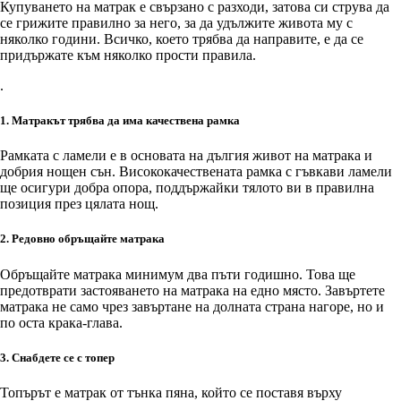
Купуването на матрак е свързано с разходи, затова си струва да
се грижите правилно за него, за да удължите живота му с
няколко години. Всичко, което трябва да направите, е да се
придържате към няколко прости правила.
.
1. Матракът трябва да има качествена рамка
Рамката с ламели е в основата на дългия живот на матрака и
добрия нощен сън. Висококачествената рамка с гъвкави ламели
ще осигури добра опора, поддържайки тялото ви в правилна
позиция през цялата нощ.
2. Редовно обръщайте матрака
Обръщайте матрака минимум два пъти годишно. Това ще
предотврати застояването на матрака на едно място. Завъртете
матрака не само чрез завъртане на долната страна нагоре, но и
по оста крака-глава.
3. Снабдете се с топер
Топърът е матрак от тънка пяна, който се поставя върху