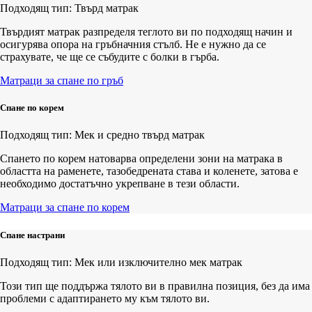
Подходящ тип: Твърд матрак
Твърдият матрак разпределя теглото ви по подходящ начин и
осигурява опора на гръбначния стълб. Не е нужно да се
страхувате, че ще се събудите с болки в гърба.
Матраци за спане по гръб
Спане по корем
Подходящ тип: Мек и средно твърд матрак
Спането по корем натоварва определени зони на матрака в
областта на раменете, тазобедрената става и коленете, затова е
необходимо достатъчно укрепване в тези области.
Матраци за спане по корем
Спане настрани
Подходящ тип: Мек или изключително мек матрак
Този тип ще поддържа тялото ви в правилна позиция, без да има
проблеми с адаптирането му към тялото ви.