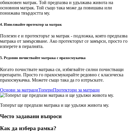
обикновен матрак. Той предпазва и удължава живота на
основния матрак. Той също така може да повишава или
понижава твърдостта му.
4. Използвайте протектор за матрак
Полезен е и протекторът за матрак - подложка, която предпазва
матрака от замърсяване. Ако протекторът се замърси, просто го
изперете в пералнята.
5. Редовно почиствайте матрака с прахосмукачка
Когато почиствате матрака си, избягвайте силни почистващи
препарати. Просто го прахосмукирайте редовно с класическа
прахосмукачка. Можете също така да го изтръскате.
Основи за матраци
Топери
Протектори за матраци
Топерът ще предпази матрака и ще удължи живота му.
Често задавани въпроси
Как да избера рамка?