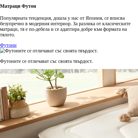
Матраци Футон
Популярната тенденция, дошла у нас от Япония, се вписва
безупречно в модерния интериор. За разлика от класическите
матраци, тя е по-дебела и се адаптира добре към формата на
тялото.
Футони
Футоните се отличават със своята твърдост.