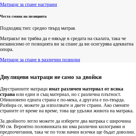
Матраци за спане настрани
Честа смяна на позицията
Подходящ тип: средно твърд матрак
Матракът ви трябва да е някъде в средата на скалата, така че
независимо от позицията ви за спане да ви осигурява адекватна
опора.
Матраци за спане в различни позиции
Двулицеви матраци не само за двойки
Двустранните матраци
имат различен материал от всяка
страна
или един и същ материал, но с различна плътност.
Обикновено едната страна е по-мека, а другата е по-твърда.
Разбира се, можете да използвате и двете страни. Ако сменяте
страните от време на време, това ще удължи живота на матрака.
За двойното легло можете да изберете два матрака с широчина
90 см. Вероятно половинката ви има различни килограми и
предпочитания, така че по този начин всички ще бъдат доволни.