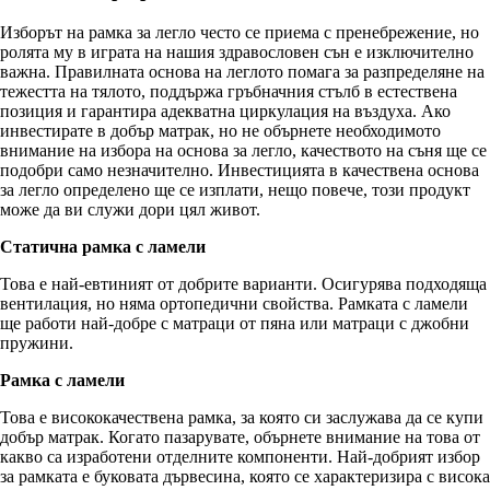
Изборът на рамка за легло често се приема с пренебрежение, но
ролята му в играта на нашия здравословен сън е изключително
важна. Правилната основа на леглото помага за разпределяне на
тежестта на тялото, поддържа гръбначния стълб в естествена
позиция и гарантира адекватна циркулация на въздуха. Ако
инвестирате в добър матрак, но не обърнете необходимото
внимание на избора на основа за легло, качеството на съня ще се
подобри само незначително. Инвестицията в качествена основа
за легло определено ще се изплати, нещо повече, този продукт
може да ви служи дори цял живот.
Статична рамка с ламели
Това е най-евтиният от добрите варианти. Осигурява подходяща
вентилация, но няма ортопедични свойства. Рамката с ламели
ще работи най-добре с матраци от пяна или матраци с джобни
пружини.
Рамка с ламели
Това е висококачествена рамка, за която си заслужава да се купи
добър матрак. Когато пазарувате, обърнете внимание на това от
какво са изработени отделните компоненти. Най-добрият избор
за рамката е буковата дървесина, която се характеризира с висока