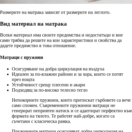
Размерите на матрака зависят от размерите на леглото.
Вид материал на матрака
Всеки материал има своите предимства и недостатъци и вие
сами трябва да решите на кои характеристики и свойства да
дадете предимство в това отношение.
Матраци с пружини
Осигуряване на добра циркулация на въздуха
Идеален за по-влажни райони и за хора, които се потят
през нощта
Устойчивост срещу плесени и акари
Подходящ за по-високо телесно тегло
Непокорните пружини, които притискат гърбовете са вече
само спомен. Съвременните пружинни матраци не
генерират неприятен натиск и се адаптират перфектно към
формата на тялото. Те работят най-добре, когато са
съчетани с класическа рамка.
Пружинните матраци осигуряват добра циркулация на