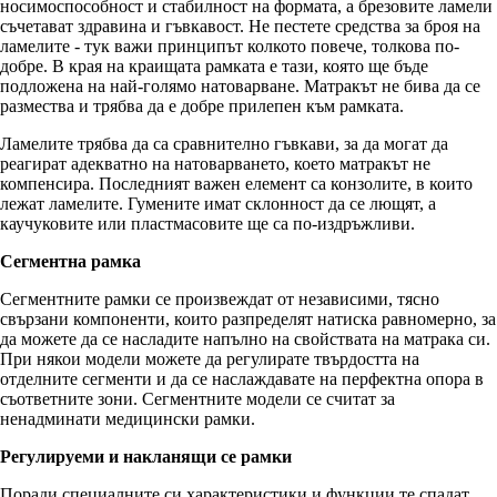
носимоспособност и стабилност на формата, а брезовите ламели
съчетават здравина и гъвкавост. Не пестете средства за броя на
ламелите - тук важи принципът колкото повече, толкова по-
добре. В края на краищата рамката е тази, която ще бъде
подложена на най-голямо натоварване. Матракът не бива да се
размества и трябва да е добре прилепен към рамката.
Ламелите трябва да са сравнително гъвкави, за да могат да
реагират адекватно на натоварването, което матракът не
компенсира. Последният важен елемент са конзолите, в които
лежат ламелите. Гумените имат склонност да се лющят, а
каучуковите или пластмасовите ще са по-издръжливи.
Сегментна рамка
Сегментните рамки се произвеждат от независими, тясно
свързани компоненти, които разпределят натиска равномерно, за
да можете да се насладите напълно на свойствата на матрака си.
При някои модели можете да регулирате твърдостта на
отделните сегменти и да се наслаждавате на перфектна опора в
съответните зони. Сегментните модели се считат за
ненадминати медицински рамки.
Регулируеми и накланящи се рамки
Поради специалните си характеристики и функции те спадат