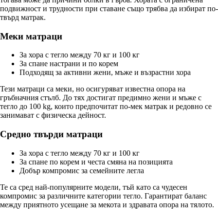
подвижност и трудности при ставане също трябва да избират по-
твърд матрак.
Меки матраци
За хора с тегло между 70 кг и 100 кг
За спане настрани и по корем
Подходящ за активни жени, мъже и възрастни хора
Тези матраци са меки, но осигуряват известна опора на
гръбначния стълб. До тях достигат предимно жени и мъже с
тегло до 100 kg, които предпочитат по-мек матрак и редовно се
занимават с физическа дейност.
Средно твърди матраци
За хора с тегло между 70 кг и 100 кг
За спане по корем и честа смяна на позицията
Добър компромис за семейните легла
Те са сред най-популярните модели, тъй като са чудесен
компромис за различните категории тегло. Гарантират баланс
между приятното усещане за мекота и здравата опора на тялото.