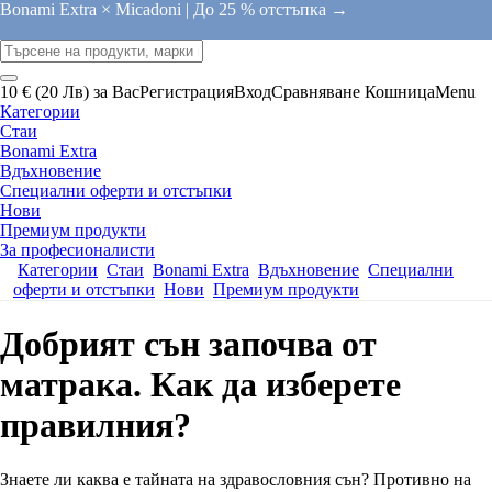
Bonami Extra × Micadoni |
До 25 % отстъпка →
10 € (20 Лв) за Вас
Регистрация
Вход
Сравняване
Кошница
Menu
Категории
Стаи
Bonami Extra
Вдъхновение
Специални оферти и отстъпки
Нови
Премиум продукти
За професионалисти
Категории
Стаи
Bonami Extra
Вдъхновение
Специални
оферти и отстъпки
Нови
Премиум продукти
Добрият сън започва от
матрака. Как да изберете
правилния?
Знаете ли каква е тайната на здравословния сън? Противно на