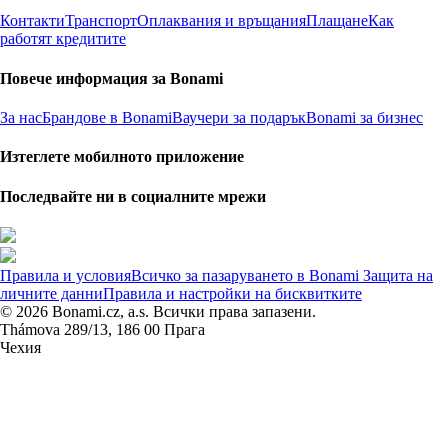
Контакти
Транспорт
Оплаквания и връщания
Плащане
Как
работят кредитите
Повече информация за Bonami
За нас
Брандове в Bonami
Ваучери за подарък
Bonami за бизнес
Изтеглете мобилното приложение
Последвайте ни в социалните мрежи
Правила и условия
Всичко за пазаруването в Bonami
Защита на
личните данни
Правила и настройки на бисквитките
© 2026 Bonami.cz, a.s. Всички права запазени.
Thámova 289/13, 186 00 Прага
Чехия