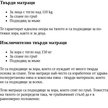
Твърди матраци
За лица с тегло над 110 kg
За спане по гръб
Подходящ за мъже
Те гарантират идеална опора на тялото и са подходящи за по-
тежки хора, както и за деца.
Изключително твърди матраци
За хора с тегло над 150 кг
За спане по гръб
Подходящ за мъже
Те са подходящи за хора, които се нуждаят от много твърда
основа за спане. Тези матраци най-често са изработени от здрава
полиуретанова пяна и кокосова пяна - твърди материали, които
не са подходящи за всеки.
Тези матраци са подходящи за хора, които спят по гръб. Тежестта
на тялото се разпределя така, че гръбначният стълб да е в
равномерно положение.