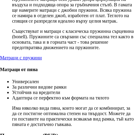
въздуха и подходяща опора за гръбначния стълб. В гамата
ще намерите матраци с джобни пружини. Всяка пружина
се намира в отделен джоб, изработен от плат. Теглото на
спящия се разпределя идеално върху целия матрак.
Съществуват и матраци с класическа пружинна сърцевина
(bonell). Пружините са свързани със специална тел както в
основата, така и в горната част - това решение
предотвратява движението на пружините.
Матраци с пружини
Матраци от пяна
Универсален
За различни видове рамки
Устойчив на вредители
Адаптира се перфектно към формата на тялото
Има няколко вида пяна, които могат да се комбинират, за
да се постигне оптимална степен на твърдост. Можете да
ги поставите на практически всякакъв вид рамка, тъй като
пяната е достатъчно гъвкава.