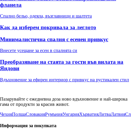
фланела
Спално бельо, одеяла, възглавници и шалтета
Как да изберем покривала за леглото
Минималистична спалня с есенен привкус
Внесете усещане за есен в спалнята си
Преобразяване на стаята за гости във вилата на
Яндови
Вдъхновение за ефирен интериор с привкус на рустикален стил
Пазарувайте с ежедневна доза ново вдъхновение и най-широка
гама от продукти за красив живот.
Чехия
Полша
Словакия
Румъния
Унгария
Хърватия
Литва
Латвия
Сл
Информация за покупката