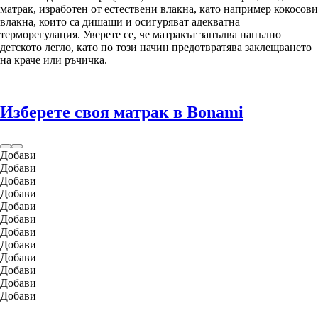
матрак, изработен от естествени влакна, като например кокосови
влакна, които са дишащи и осигуряват адекватна
терморегулация. Уверете се, че матракът запълва напълно
детското легло, като по този начин предотвратява заклещването
на краче или ръчичка.
Изберете своя матрак в Bonami
Добави
Добави
Добави
Добави
Добави
Добави
Добави
Добави
Добави
Добави
Добави
Добави