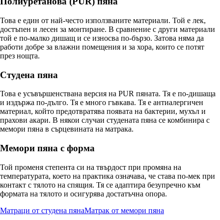
Полиуретанова (PUR) пяна
Това е един от най-често използваните материали. Той е лек,
достъпен и лесен за монтиране. В сравнение с други материали
той е по-малко дишащ и се износва по-бързо. Затова няма да
работи добре за влажни помещения и за хора, които се потят
през нощта.
Студена пяна
Това е усъвършенствана версия на PUR пяната. Тя е по-дишаща
и издържа по-дълго. Тя е много гъвкава. Тя е антиалергичен
материал, който предотвратява появата на бактерии, мухъл и
прахови акари. В някои случаи студената пяна се комбинира с
мемори пяна в сърцевината на матрака.
Мемори пяна с форма
Той променя степента си на твърдост при промяна на
температурата, което на практика означава, че става по-мек при
контакт с тялото на спящия. Тя се адаптира безупречно към
формата на тялото и осигурява достатъчна опора.
Матраци от студена пяна
Матрак от мемори пяна