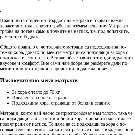
.
Правилната степен на твърдост на матрака е първата важна
характеристика, за която трябва да вземем решение. Матракът
трябва да потъва само в точките на натиск, т.е. под лопатките,
раменете и бедрата.
Общото правило е, че твърдите матраци са подходящи за по-
тежки хора, докато по-меките матраци са подходящи за хора с
по-ниско телесно тегло. Всичко обаче зависи от индивидуалните
вкусове и комфорт. Вие сами най-добре ще разберете дали по-
мекият или по-твърдият вариант ви подхожда повече.
Изключително меки матраци
За хора с тегло до 70 кг
Идеален за спане настрани
Подходящ за хора, страдащи от болки в ставите
Матраци, които най-лесно се приспособяват към тялото, така че
са подходящи за възрастни и болни хора, при които могат да се
появят рани от натиск. Те няма да са подходящи за хора с по-
голямо телесно тегло, тъй като матракът се огъва твърде лесно и
тогава може да причини болки в гърба. Хората с ограничена