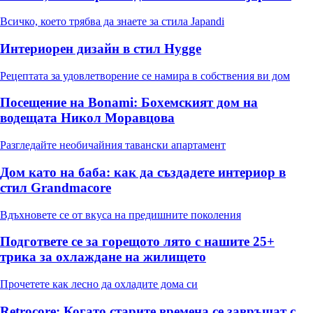
Всичко, което трябва да знаете за стила Japandi
Интериорен дизайн в стил Hygge
Рецептата за удовлетворение се намира в собствения ви дом
Посещение на Bonami: Бохемският дом на
водещата Никол Моравцова
Разгледайте необичайния тавански апартамент
Дом като на баба: как да създадете интериор в
стил Grandmacore
Вдъхновете се от вкуса на предишните поколения
Подгответе се за горещото лято с нашите 25+
трика за охлаждане на жилището
Прочетете как лесно да охладите дома си
Retrocore: Когато старите времена се завръщат с