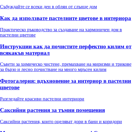
Събуждайте се всеки ден в облян от слънце дом
Как да използвате пастелните цветове в интериора
Практическо ръководство за създаване на хармоничен дом в
пастелни цветове
Инструкции как да почистите перфектно килим от
всякакъв материал
Съвети за химическо чистене, премахване на миризми и трикове
за бързо и лесно почистване на много мръсен килим
Фотогалерия: вдъхновение за интериор в пастелни
цветове
Разгледайте красиви пастелни интериори
Саксийни растения за тъмни помещения
Саксийни растения, които оцеляват дори в бани и коридори