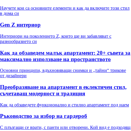
Научете кои са основните елементи и как да включите този стил
в дома си
Gen Z интериор
Интериори на поколението Z, които ще ви забавляват с
разнообразието си
Как да обзаведем малък апартамент: 20+ съвета за
максимално използване на пространството
Основни принципи, вдъхновяващи снимки и „тайни“ трикове
от дизайнери
Преобразяване на апартамент в еклектичен стил,
съчетаващ модерност и традиция
Как да обзаведете функционално и стилно апартамент под наем
Ръководство за избор на гардероб
С плъзгащи се врати, с панти или отворени. Кой вид е подходящ