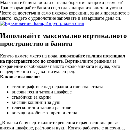
Малка ли е банята ви или е пълна бъркотия въпреки размера?
Трансформирайте банята си, за да я направите чиста и уютна.
Често са достатъчни само няколко корекции, за да я превърнете в
място, където с удоволствие започвате и завършвате деня си.
Използвайте максимално вертикалното
пространство в банята
Когато нямате място на пода,
използвайте пълния потенциал
на пространството по стените.
Вертикалните решения за
съхранение освобождават място около мивката и душа, като
същевременно създават визуален ред.
Какво е включено:
стенни рафтове над пералнята или тоалетната
високи тесни ъглови шкафове
стълбички за кърпи
висящи кошници за душ
телескопични ъглови рафтове
висящи джобове за врата и стена
„В малка баня вертикалните решения играят основна роля:
високи шкафове, рафтове и куки. Когато работите с височина,