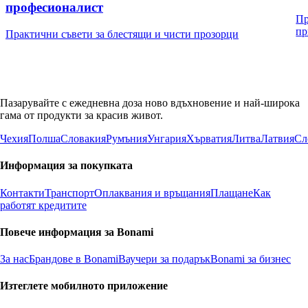
професионалист
Пр
пр
Практични съвети за блестящи и чисти прозорци
Пазарувайте с ежедневна доза ново вдъхновение и най-широка
гама от продукти за красив живот.
Чехия
Полша
Словакия
Румъния
Унгария
Хърватия
Литва
Латвия
Сл
Информация за покупката
Контакти
Транспорт
Оплаквания и връщания
Плащане
Как
работят кредитите
Повече информация за Bonami
За нас
Брандове в Bonami
Ваучери за подарък
Bonami за бизнес
Изтеглете мобилното приложение