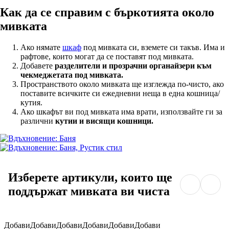
Как да се справим с бъркотията около
мивката
Ако нямате
шкаф
под мивката си, вземете си такъв. Има и
рафтове, които могат да се поставят под мивката.
Добавете
разделители и прозрачни органайзери към
чекмеджетата под мивката.
Пространството около мивката ще изглежда по-чисто, ако
поставите всичките си ежедневни неща в една кошница/
кутия.
Ако шкафът ви под мивката има врати, използвайте ги за
различни
кутии и висящи кошници.
Изберете артикули, които ще
поддържат мивката ви чиста
Добави
Добави
Добави
Добави
Добави
Добави