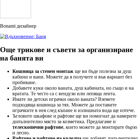
Bonami дизайнер
Още трикове и съвети за организиране
на банята ви
Кошница за стенен монтаж
ще ви бъде полезна за душ
кабини и вани. Можете да я получите и във вариант без
пробиване.
Добавете куки около ваната, душ кабината, но също и на
вратата. Те често са с вендузи или лепяща лента.
Имате ли детски играчки около ваната? Вземете
подходяща кошница за тях. Можете да поставите
играчките в нея след къпане и излишната вода ще изтече.
Ъгловите шкафове и рафтове ще ви помогнат да намерите
допълнително място за козметика. Предлагаме и
телескопични рафтове
, които можете да монтирате бързо
и лесно.
Рафтове и рафтове на колелца
ще добавят допълнително