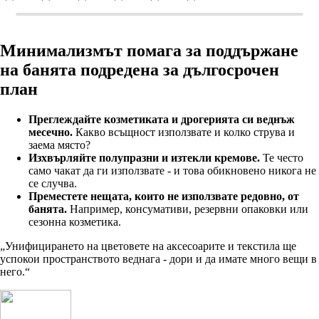
Минимализмът помага за поддържане
на банята подредена за дългосрочен
план
Преглеждайте козметиката и дрогерията си веднъж
месечно.
Какво всъщност използвате и колко струва и
заема място?
Изхвърляйте полупразни и изтекли кремове.
Те често
само чакат да ги използвате - и това обикновено никога не
се случва.
Преместете нещата, които не използвате редовно, от
банята.
Например, консумативи, резервни опаковки или
сезонна козметика.
„Унифицирането на цветовете на аксесоарите и текстила ще
успокои пространството веднага - дори и да имате много вещи в
него.“