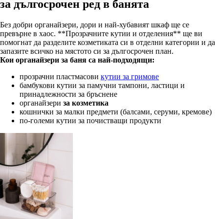
за дългосрочен ред в банята
Без добри органайзери, дори и най-хубавият шкаф ще се
превърне в хаос. **Прозрачните кутии и отделения** ще ви
помогнат да разделите козметиката си в отделни категории и да
запазите всичко на мястото си за дългосрочен план.
Кои органайзери за баня са най-подходящи:
прозрачни пластмасови
кутии за гримове
бамбукови кутии за памучни тампони, ластици и
принадлежности за бръснене
органайзери
за козметика
кошнички за малки предмети (балсами, серуми, кремове)
по-големи кутии за почистващи продукти