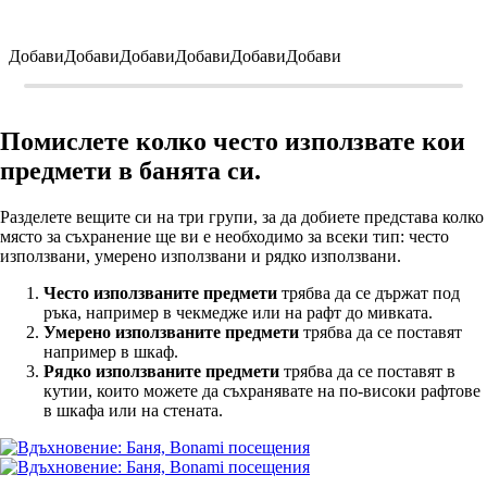
Добави
Добави
Добави
Добави
Добави
Добави
Помислете колко често използвате кои
предмети в банята си.
Разделете вещите си на три групи, за да добиете представа колко
място за съхранение ще ви е необходимо за всеки тип: често
използвани, умерено използвани и рядко използвани.
Често използваните предмети
трябва да се държат под
ръка, например в чекмедже или на рафт до мивката.
Умерено използваните предмети
трябва да се поставят
например в шкаф.
Рядко използваните предмети
трябва да се поставят в
кутии, които можете да съхранявате на по-високи рафтове
в шкафа или на стената.