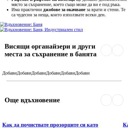
място за съхранение, което също може да ви е под ръка.
Има практични
джобове за окачване
за врати и стени. Те
са чудесни за неща, които използвате всеки ден.
Висящи органайзери и други
места за съхранение в банята
Добави
Добави
Добави
Добави
Добави
Добави
Още вдъхновение
Как да почиствате прозорците си като
К