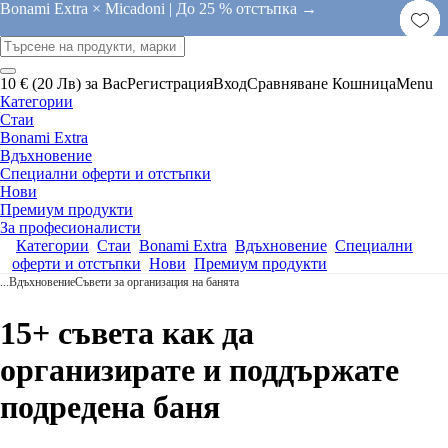
Bonami Extra × Micadoni |
До 25 % отстъпка →
10 € (20 Лв) за Вас
Регистрация
Вход
Сравняване
Кошница
Menu
Категории
Стаи
Bonami Extra
Вдъхновение
Специални оферти и отстъпки
Нови
Премиум продукти
За професионалисти
Категории
Стаи
Bonami Extra
Вдъхновение
Специални
оферти и отстъпки
Нови
Премиум продукти
...
Вдъхновение
Съвети за организация на банята
15+ съвета как да
организирате и поддържате
подредена баня