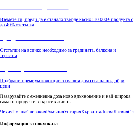
Summer Sale до -40%
Вземете ги, преди да е станало твърде късно! 10 000+ продукта с
до 40% отстъпка
Градина с отстъпка
Отстъпки на всичко необходимо за градината, балкона и
терасата
Премиум с отстъпка
Подбрани премиум колекции за вашия дом сега на по-добри
цени
Пазарувайте с ежедневна доза ново вдъхновение и най-широка
гама от продукти за красив живот.
Чехия
Полша
Словакия
Румъния
Унгария
Хърватия
Литва
Латвия
Сл
Информация за покупката