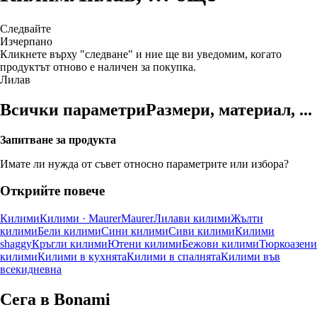
Следвайте
Изчерпанo
Кликнете върху "следване" и ние ще ви уведомим, когато
продуктът отново е наличен за покупка.
Лилав
Всички параметри
Размери, материал, ...
Запитване за продукта
Имате ли нужда от съвет относно параметрите или избора?
Открийте повече
Килими
Килими · Maurer
Maurer
Лилави килими
Жълти
килими
Бели килими
Сини килими
Сиви килими
Килими
shaggy
Кръгли килими
Ютени килими
Бежови килими
Тюркоазени
килими
Килими в кухнята
Килими в спалнята
Килими във
всекидневна
Сега в Bonami