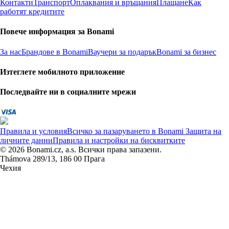
Контакти
Транспорт
Оплаквания и връщания
Плащане
Как
работят кредитите
Повече информация за Bonami
За нас
Брандове в Bonami
Ваучери за подарък
Bonami за бизнес
Изтеглете мобилното приложение
Последвайте ни в социалните мрежи
Правила и условия
Всичко за пазаруването в Bonami
Защита на
личните данни
Правила и настройки на бисквитките
© 2026 Bonami.cz, a.s. Всички права запазени.
Thámova 289/13, 186 00 Прага
Чехия