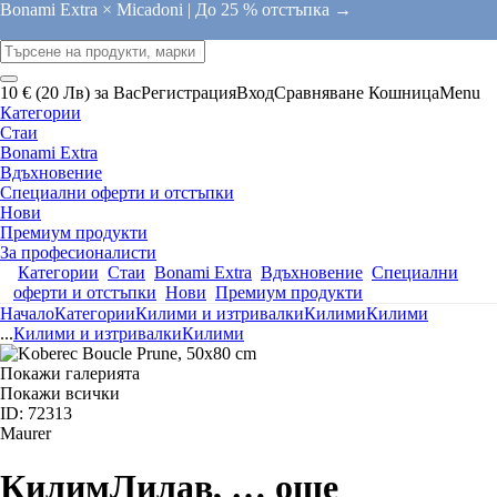
Bonami Extra × Micadoni |
До 25 % отстъпка →
10 € (20 Лв) за Вас
Регистрация
Вход
Сравняване
Кошница
Menu
Категории
Стаи
Bonami Extra
Вдъхновение
Специални оферти и отстъпки
Нови
Премиум продукти
За професионалисти
Категории
Стаи
Bonami Extra
Вдъхновение
Специални
оферти и отстъпки
Нови
Премиум продукти
Начало
Категории
Килими и изтривалки
Килими
Килими
...
Килими и изтривалки
Килими
Покажи галерията
Покажи всички
ID: 72313
Maurer
Килим
Лилав
, …
още