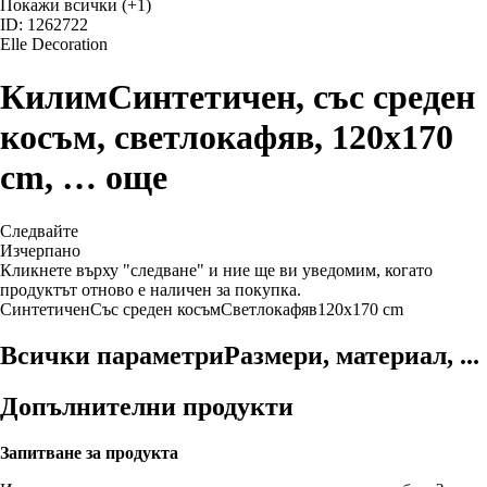
Покажи всички
(+1)
ID: 1262722
Elle Decoration
Килим
Синтетичен, със среден
косъм, светлокафяв, 120x170
cm
, …
още
Следвайте
Изчерпанo
Кликнете върху "следване" и ние ще ви уведомим, когато
продуктът отново е наличен за покупка.
Синтетичен
Със среден косъм
Светлокафяв
120x170 cm
Всички параметри
Размери, материал, ...
Допълнителни продукти
Запитване за продукта