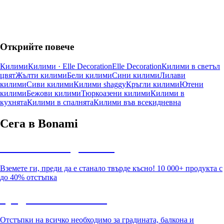
Открийте повече
Килими
Килими · Elle Decoration
Elle Decoration
Килими в светъл
цвят
Жълти килими
Бели килими
Сини килими
Лилави
килими
Сиви килими
Килими shaggy
Кръгли килими
Ютени
килими
Бежови килими
Тюркоазени килими
Килими в
кухнята
Килими в спалнята
Килими във всекидневна
Сега в Bonami
Summer Sale до -40%
Вземете ги, преди да е станало твърде късно! 10 000+ продукта с
до 40% отстъпка
Градина с отстъпка
Отстъпки на всичко необходимо за градината, балкона и