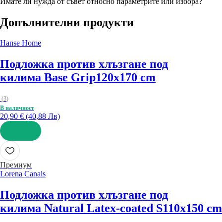
Имате ли нужда от съвет относно параметрите или избора?
Допълнителни продукти
Hanse Home
Подложка против хлъзгане под
килима Base Grip
120x170 cm
(
3
)
В наличност
20,90 € (40,88 Лв)
ДОБАВИ
Премиум
Lorena Canals
Подложка против хлъзгане под
килима Natural Latex-coated S
110x150 cm