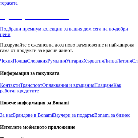
терасата
Премиум с отстъпка
Подбрани премиум колекции за вашия дом сега на по-добри
цени
Пазарувайте с ежедневна доза ново вдъхновение и най-широка
гама от продукти за красив живот.
Чехия
Полша
Словакия
Румъния
Унгария
Хърватия
Литва
Латвия
Сл
Информация за покупката
Контакти
Транспорт
Оплаквания и връщания
Плащане
Как
работят кредитите
Повече информация за Bonami
За нас
Брандове в Bonami
Ваучери за подарък
Bonami за бизнес
Изтеглете мобилното приложение