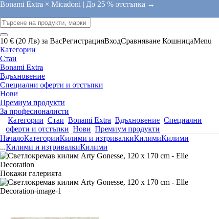
Bonami Extra × Micadoni |
До 25 % отстъпка →
10 € (20 Лв) за Вас
Регистрация
Вход
Сравняване
Кошница
Menu
Категории
Стаи
Bonami Extra
Вдъхновение
Специални оферти и отстъпки
Нови
Премиум продукти
За професионалисти
Категории
Стаи
Bonami Extra
Вдъхновение
Специални
оферти и отстъпки
Нови
Премиум продукти
Начало
Категории
Килими и изтривалки
Килими
Килими
...
Килими и изтривалки
Килими
Покажи галерията