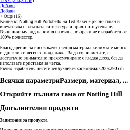
128 € (250,35 Лв)
Добави
Добави
+
Още (16)
Килимът Notting Hill Portobello на Ted Baker е ръчно тъкан и
впечатлява с плътната си текстура и приятното усещане.
Външният му вид напомня на вълна, въпреки че е изработен от
100% полиестер.
Благодарение на висококачествения материал килимът е много
издръжлив и лесен за поддръжка. За да го почистите, е
достатъчно внимателно прахосмукиране с гладка дюза, без да
използвате приставка за четка.
Ръчно изработен
Синтетичен
Букле
Без косъм
Бежов
200x290 cm
Всички параметри
Размери, материал, ...
Открийте пълната гама от Notting Hill
Допълнителни продукти
Запитване за продукта
Имате ли нужда от съвет относно параметрите или избора?