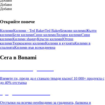
Добави
Добави
Добави
Открийте повече
Килими
Килими · Ted Baker
Ted Baker
Бежови килими
Жълти
килими
Бели килими
Сини килими
Лилави килими
Сиви
килими
Килими shaggy
Кръгли килими
Ютени
килими
Тюркоазени килими
Килими в кухнята
Килими в
спалнята
Килими във всекидневна
Сега в Bonami
Summer Sale до -40%
Вземете ги, преди да е станало твърде късно! 10 000+ продукта с
до 40% отстъпка
Градина с отстъпка
Отстъпки на всичко необходимо за градината, балкона и