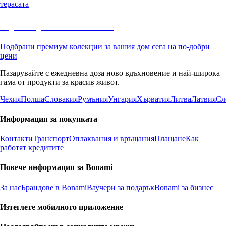
терасата
Премиум с отстъпка
Подбрани премиум колекции за вашия дом сега на по-добри
цени
Пазарувайте с ежедневна доза ново вдъхновение и най-широка
гама от продукти за красив живот.
Чехия
Полша
Словакия
Румъния
Унгария
Хърватия
Литва
Латвия
Сл
Информация за покупката
Контакти
Транспорт
Оплаквания и връщания
Плащане
Как
работят кредитите
Повече информация за Bonami
За нас
Брандове в Bonami
Ваучери за подарък
Bonami за бизнес
Изтеглете мобилното приложение