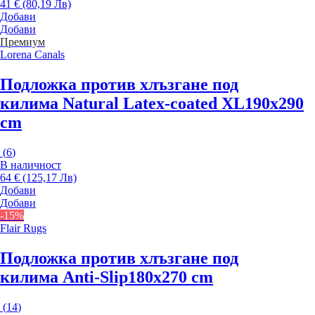
41 € (80,19 Лв)
Добави
Добави
Премиум
Lorena Canals
Подложка против хлъзгане под
килима Natural Latex-coated XL
190x290
cm
(
6
)
В наличност
64 € (125,17 Лв)
Добави
Добави
-15%
Flair Rugs
Подложка против хлъзгане под
килима Anti-Slip
180x270 cm
(
14
)