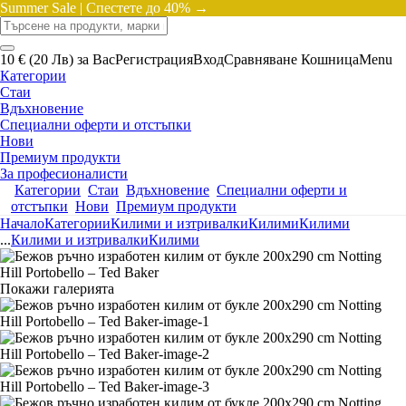
Summer Sale |
Спестете до 40% →
10 € (20 Лв) за Вас
Регистрация
Вход
Сравняване
Кошница
Menu
Категории
Стаи
Вдъхновение
Специални оферти и отстъпки
Нови
Премиум продукти
За професионалисти
Категории
Стаи
Вдъхновение
Специални оферти и
отстъпки
Нови
Премиум продукти
Начало
Категории
Килими и изтривалки
Килими
Килими
...
Килими и изтривалки
Килими
Покажи галерията