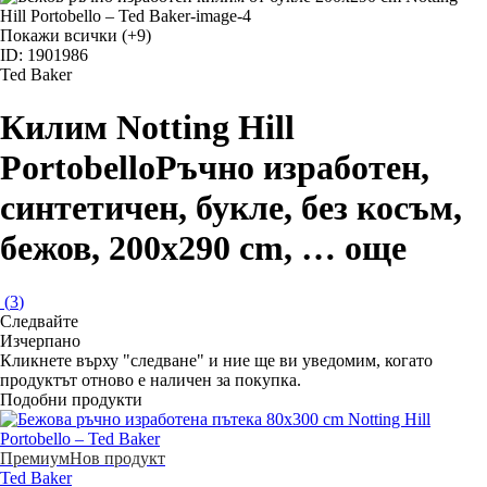
Покажи всички
(+9)
ID: 1901986
Ted Baker
Килим Notting Hill
Portobello
Ръчно изработен,
синтетичен, букле, без косъм,
бежов, 200x290 cm
, …
още
(
3
)
Следвайте
Изчерпанo
Кликнете върху "следване" и ние ще ви уведомим, когато
продуктът отново е наличен за покупка.
Подобни продукти
Премиум
Нов продукт
Ted Baker