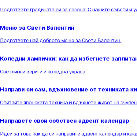
Подгответе градината си за сезона! С нашите съвети и 
Меню за Свети Валентин
Подгответе най-доброто меню за Свети Валентин.
Коледни лампички: как да избегнете заплита
Светлинни вериги и коледна украса
Направи си сам, вдъхновение от техниката к
Опитайте японската техника и вдъхнете живот на счупе
Направете свой собствен адвент календар
Идеи за това как да си направите адвент календар и как