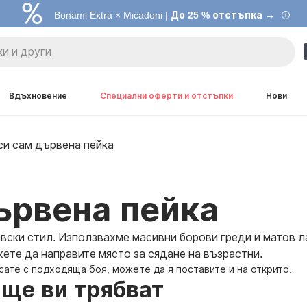
Bonami Extra × Micadoni |
До 25 % отстъпка →
Вдъхновение
Специални оферти и отстъпки
Нови
си сам дървена пейка
ървена пейка
авски стил. Използвахме масивни борови греди и матов л
жете да направите място за сядане на възрастни.
сате с подходяща боя, можете да я поставите и на открито.
 ще ви трябват