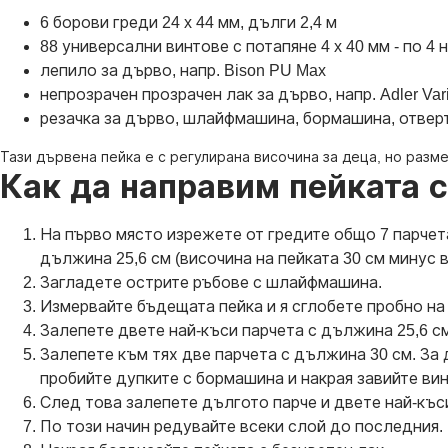
6 борови греди 24 x 44 мм, дълги 2,4 м
88 универсални винтове с потапяне 4 x 40 мм - по 4 
лепило за дърво, напр. Bison PU Max
непрозрачен прозрачен лак за дърво, напр. Adler Vari
резачка за дърво, шлайфмашина, бормашина, отверт
Тази дървена пейка е с регулирана височина за деца, но разм
Как да направим пейката 
На първо място изрежете от гредите общо 7 парчета
дължина 25,6 см (височина на пейката 30 см минус 
Загладете острите ръбове с шлайфмашина.
Измервайте бъдещата пейка и я сглобете пробно на 
Залепете двете най-къси парчета с дължина 25,6 см
Залепете към тях две парчета с дължина 30 см. За
пробийте дупките с бормашина и накрая завийте ви
След това залепете дългото парче и двете най-къси
По този начин редувайте всеки слой до последния. 