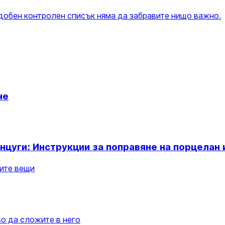
удобен контролен списък няма да забравите нищо важно.
не
инцуги: Инструкции за поправяне на порцелан
ните вещи
во да сложите в него