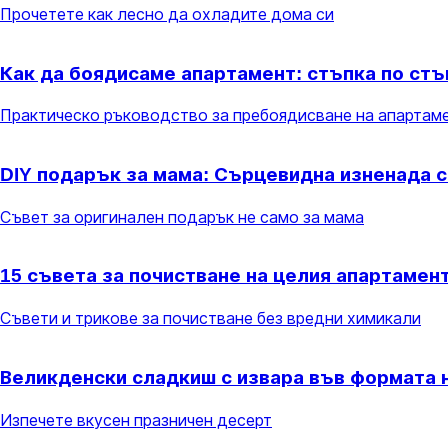
Прочетете как лесно да охладите дома си
Как да боядисаме апартамент: стъпка по стъ
Практическо ръководство за пребоядисване на апартам
DIY подарък за мама: Сърцевидна изненада с
Съвет за оригинален подарък не само за мама
15 съвета за почистване на целия апартамен
Съвети и трикове за почистване без вредни химикали
Великденски сладкиш с извара във формата н
Изпечете вкусен празничен десерт