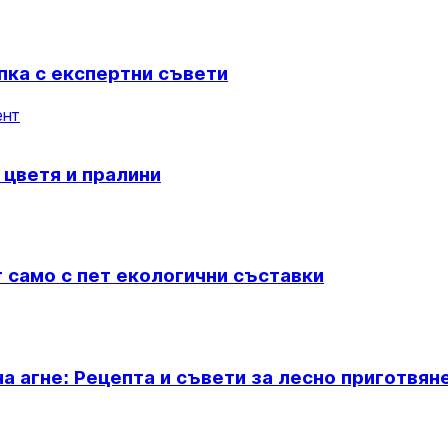
пка с експертни съвети
ент
 цветя и пралини
т само с пет екологични съставки
а агне: Рецепта и съвети за лесно приготвян