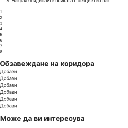
Накрая боядисайте пейката с безцветен лак.
1
2
3
4
5
6
7
8
Обзавеждане на коридора
Добави
Добави
Добави
Добави
Добави
Добави
Може да ви интересува