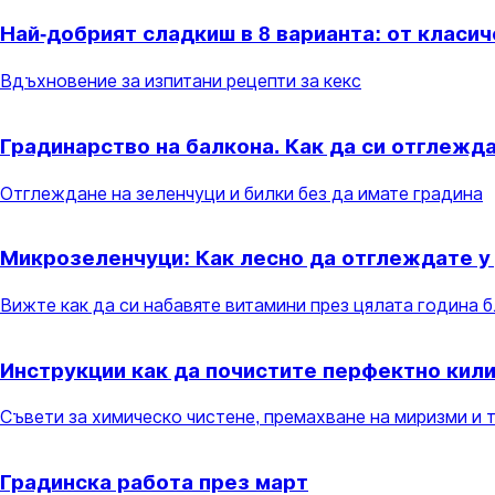
Най-добрият сладкиш в 8 варианта: от класи
Вдъхновение за изпитани рецепти за кекс
Градинарство на балкона. Как да си отглежда
Отглеждане на зеленчуци и билки без да имате градина
Микрозеленчуци: Как лесно да отглеждате у
Вижте как да си набавяте витамини през цялата година 
Инструкции как да почистите перфектно кил
Съвети за химическо чистене, премахване на миризми и 
Градинска работа през март