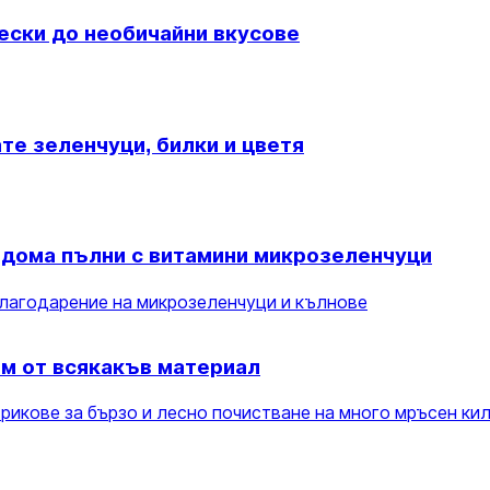
чески до необичайни вкусове
те зеленчуци, билки и цветя
 дома пълни с витамини микрозеленчуци
благодарение на микрозеленчуци и кълнове
им от всякакъв материал
трикове за бързо и лесно почистване на много мръсен ки