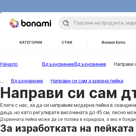
КАТЕГОРИИ
СТАИ
Bonami Extra
Начало
Вдъхновение
Вдъхновение
Направи 
...
Вдъхновение
Направи си сам дървена пейка
Направи си сам д
Елате с нас, за да си направим модерна пейка в скандин
деца, но като регулирате височината до 45 см, лесно мо
Дървената пейка може да се ползва в коридора, а ако я бояди
За изработката на пейката