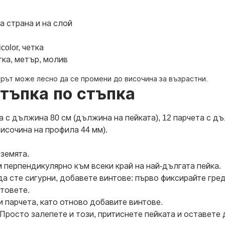
на страна и на слой
color, четка
ка, метър, молив
ерът може лесно да се промени до височина за възрастни.
стъпка по стъпка
 с дължина 80 см (дължина на пейката), 12 парчета с дъл
височина на профила 44 мм).
земята.
 перпендикулярно към всеки край на най-дългата пейка.
 да сте сигурни, добавете винтове: първо фиксирайте гр
нтовете.
 парчета, като отново добавите винтове.
Просто залепете и този, притиснете пейката и оставете 